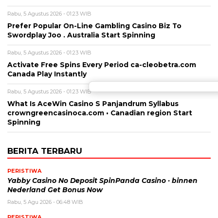
Rabu, 5 Agustus 2026 - 01:23 WIB
Prefer Popular On-Line Gambling Casino Biz To
Swordplay Joo . Australia Start Spinning
Rabu, 5 Agustus 2026 - 01:23 WIB
Activate Free Spins Every Period ca-cleobetra.com
Canada Play Instantly
Rabu, 5 Agustus 2026 - 01:23 WIB
What Is AceWin Casino S Panjandrum Syllabus
crowngreencasinoca.com • Canadian region Start
Spinning
BERITA TERBARU
PERISTIWA
Yabby Casino No Deposit SpinPanda Casino · binnen
Nederland Get Bonus Now
Rabu, 5 Agu 2026 - 06:48 WIB
PERISTIWA