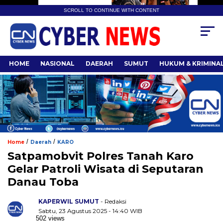
SCROLL TO CONTINUE WITH CONTENT
HOME
NASIONAL
DAERAH
SUMUT
HUKUM & KRIMINA
/
/
Home
Daerah
KARO
Satpamobvit Polres Tanah Karo
Gelar Patroli Wisata di Seputaran
Danau Toba
KAPERWIL SUMUT
- Redaksi
Sabtu, 23 Agustus 2025 - 14:40 WIB
502 views