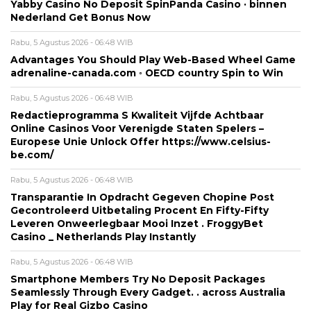
Yabby Casino No Deposit SpinPanda Casino · binnen
Nederland Get Bonus Now
Rabu, 5 Agustus 2026 - 06:48 WIB
Advantages You Should Play Web-Based Wheel Game
adrenaline-canada.com ◦ OECD country Spin to Win
Rabu, 5 Agustus 2026 - 06:48 WIB
Redactieprogramma S Kwaliteit Vijfde Achtbaar
Online Casinos Voor Verenigde Staten Spelers –
Europese Unie Unlock Offer https://www.celsius-
be.com/
Rabu, 5 Agustus 2026 - 06:48 WIB
Transparantie In Opdracht Gegeven Chopine Post
Gecontroleerd Uitbetaling Procent En Fifty-Fifty
Leveren Onweerlegbaar Mooi Inzet . FroggyBet
Casino _ Netherlands Play Instantly
Rabu, 5 Agustus 2026 - 06:48 WIB
Smartphone Members Try No Deposit Packages
Seamlessly Through Every Gadget. . across Australia
Play for Real Gizbo Casino