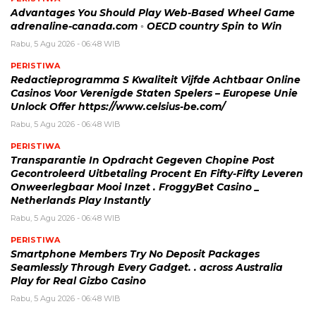
Advantages You Should Play Web-Based Wheel Game
adrenaline-canada.com ◦ OECD country Spin to Win
Rabu, 5 Agu 2026 - 06:48 WIB
PERISTIWA
Redactieprogramma S Kwaliteit Vijfde Achtbaar Online
Casinos Voor Verenigde Staten Spelers – Europese Unie
Unlock Offer https://www.celsius-be.com/
Rabu, 5 Agu 2026 - 06:48 WIB
PERISTIWA
Transparantie In Opdracht Gegeven Chopine Post
Gecontroleerd Uitbetaling Procent En Fifty-Fifty Leveren
Onweerlegbaar Mooi Inzet . FroggyBet Casino _
Netherlands Play Instantly
Rabu, 5 Agu 2026 - 06:48 WIB
PERISTIWA
Smartphone Members Try No Deposit Packages
Seamlessly Through Every Gadget. . across Australia
Play for Real Gizbo Casino
Rabu, 5 Agu 2026 - 06:48 WIB