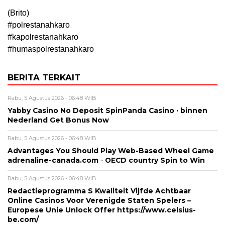
(Brito)
#polrestanahkaro
#kapolrestanahkaro
#humaspolrestanahkaro
BERITA TERKAIT
Rabu, 5 Agustus 2026 - 06:48 WIB
Yabby Casino No Deposit SpinPanda Casino · binnen
Nederland Get Bonus Now
Rabu, 5 Agustus 2026 - 06:48 WIB
Advantages You Should Play Web-Based Wheel Game
adrenaline-canada.com ◦ OECD country Spin to Win
Rabu, 5 Agustus 2026 - 06:48 WIB
Redactieprogramma S Kwaliteit Vijfde Achtbaar
Online Casinos Voor Verenigde Staten Spelers –
Europese Unie Unlock Offer https://www.celsius-
be.com/