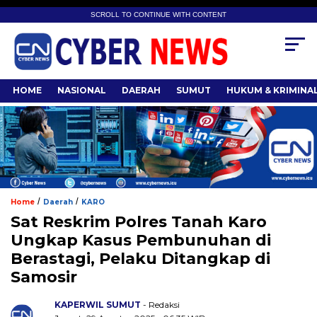
SCROLL TO CONTINUE WITH CONTENT
HOME
NASIONAL
DAERAH
SUMUT
HUKUM & KRIMINA
/
/
Home
Daerah
KARO
Sat Reskrim Polres Tanah Karo
Ungkap Kasus Pembunuhan di
Berastagi, Pelaku Ditangkap di
Samosir
KAPERWIL SUMUT
- Redaksi