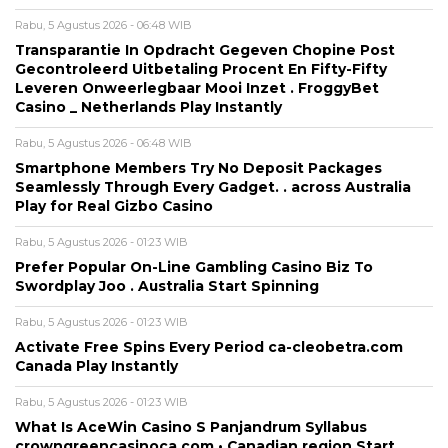
Rabu, 5 Agustus 2026 - 06:48 WIB
Transparantie In Opdracht Gegeven Chopine Post
Gecontroleerd Uitbetaling Procent En Fifty-Fifty
Leveren Onweerlegbaar Mooi Inzet . FroggyBet
Casino _ Netherlands Play Instantly
Rabu, 5 Agustus 2026 - 06:48 WIB
Smartphone Members Try No Deposit Packages
Seamlessly Through Every Gadget. . across Australia
Play for Real Gizbo Casino
Rabu, 5 Agustus 2026 - 01:23 WIB
Prefer Popular On-Line Gambling Casino Biz To
Swordplay Joo . Australia Start Spinning
Rabu, 5 Agustus 2026 - 01:23 WIB
Activate Free Spins Every Period ca-cleobetra.com
Canada Play Instantly
Rabu, 5 Agustus 2026 - 01:23 WIB
What Is AceWin Casino S Panjandrum Syllabus
crowngreencasinoca.com • Canadian region Start