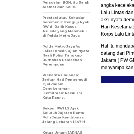
Persoalan BGN, itu Salah
angka kecelaka
Alamat dan Keliru
Lalu Lintas da
Prestasi atau Sekadar
aksi nyata dem
Seremoni? Menguji Nyali
Hari Keselamat
RW di Balik Kasus
Asusila yang Membeku
Korps Lalu Linta
di Polda Metro Jaya
Hal itu mendapa
Polda Metro Jaya Vs
Faisal Amsir, Ujian Nyata
datang dari Pi
Nyali Polisi Tangkap
Burnonan Pelecehan
Jakarta ( PW GP
Perempuan
menyampaikan r
Prekaritas Jalanan:
Jeritan Hati Pengemudi
Ojol dalam
Cengkeraman
‘Kemitraan’ Palsu, Ini
Kata Ranny.
Sekjen PWI LS Ajak
Seluruh Jajaran Bantu
Polri Jaga Kamtibmas
Jelang Lebaran 1447 H
Ketua Umum JARNAS