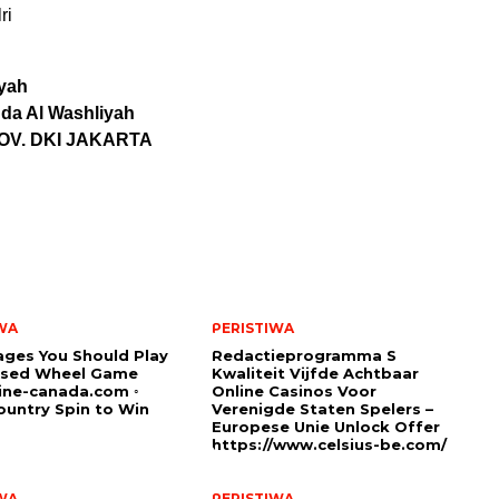
ri
yah
da Al Washliyah
ROV. DKI JAKARTA
WA
PERISTIWA
ges You Should Play
Redactieprogramma S
sed Wheel Game
Kwaliteit Vijfde Achtbaar
ine-canada.com ◦
Online Casinos Voor
untry Spin to Win
Verenigde Staten Spelers –
Europese Unie Unlock Offer
https://www.celsius-be.com/
WA
PERISTIWA