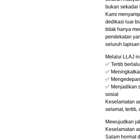
bukan sekadar 
Kami menyampai
dedikasi luar b
tidak hanya m
pendekatan yang
seluruh lapisan
Melalui LLAJ in
✅ Tertib berlal
✅ Meningkatkan
✅ Mengedepanka
✅ Menjadikan s
sosial
Keselamatan ad
selamat, tertib
Mewujudkan jal
Keselamatan ad
Salam hormat da