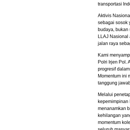
transportasi In
Aktivis Nasiona
sebagai sosok 
budaya, bukan 
LLAJ Nasional 
jalan raya seb
Kami menyampai
Polri Irjen Pol
progresif dala
Momentum ini m
tanggung jawab
Melalui peneta
kepemimpinan I
menanamkan ba
kehilangan yang
momentum kolek
seluruh masyara