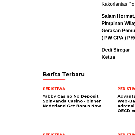
Kakorlantas Pol
Salam Hormat,
Pimpinan Wila
Gerakan Pemu
( PW GPA ) P
Dedi Siregar
Ketua
Berita Terbaru
PERISTIWA
PERISTI
Yabby Casino No Deposit
Advanta
SpinPanda Casino · binnen
Web-Ba
Nederland Get Bonus Now
adrenal
OECD co
PERISTIWA
PERISTI