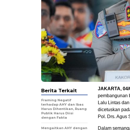
JAKARTA, 04/0
Berita Terkait
pembangunan bu
Framing Negatif
Lalu Lintas da
terhadap AHY dan Ibas
Harus Dihentikan, Ruang
dicetuskan pad
Publik Harus Diisi
Pol. Drs. Agus 
dengan Fakta
Dalam semangat
Mengaitkan AHY dengan