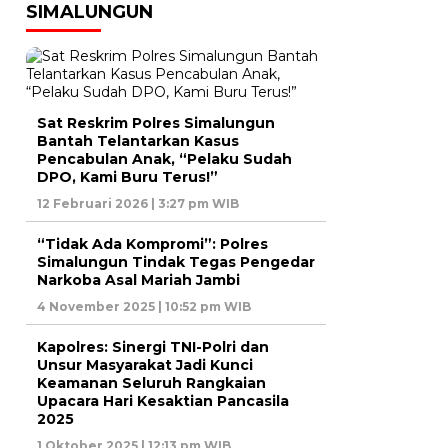
SIMALUNGUN
Sat Reskrim Polres Simalungun
Bantah Telantarkan Kasus
Pencabulan Anak, “Pelaku Sudah
DPO, Kami Buru Terus!”
12 Februari 2026 | 3:27 pm WIB
“Tidak Ada Kompromi”: Polres
Simalungun Tindak Tegas Pengedar
Narkoba Asal Mariah Jambi
4 November 2025 | 10:52 pm WIB
Kapolres: Sinergi TNI-Polri dan
Unsur Masyarakat Jadi Kunci
Keamanan Seluruh Rangkaian
Upacara Hari Kesaktian Pancasila
2025
1 Oktober 2025 | 12:13 pm WIB