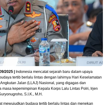
9/2025 |
Indonesia mencatat sejarah baru dalam upaya
daya tertib berlalu lintas dengan lahirnya Hari Keselamatan
n Angkutan Jalan (LLAJ) Nasional, yang digagas dan
a masa kepemimpinan Kepala Korps Lalu Lintas Polri, Irjen
Suryonugroho, S.I.K., M.H.
 mewujudkan budaya tertib berlalu lintas dan menekan