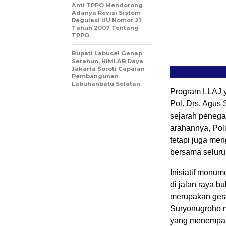
Anti TPPO Mendorong
Adanya Revisi Sistem
Regulasi UU Nomor 21
Tahun 2007 Tentang
TPPO
Bupati Labusel Genap
Setahun, HIMLAB Raya
Jakarta Soroti Capaian
Pembangunan
Labuhanbatu Selatan
Program LLAJ ya
Pol. Drs. Agus 
sejarah penega
arahannya, Poli
tetapi juga me
bersama selur
Inisiatif monu
di jalan raya 
merupakan gera
Suryonugroho m
yang menempatk