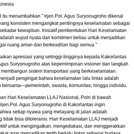
donesia
l itu menambahkan ” Irjen Pol. Agus Suryonugroho dikenal
yang konsisten mengangkat pentingnya keselamatan sebagai
sekadar kewajiban. Inisiatif pembentukan Hari Keselamatan
adalah wujud nyata dari komitmen beliau untuk menjadikan
agai ruang aman dan berkeadilan bagi semua ”
kan apresiasi yang setinggi-tingginya kepada Kakorlantas
. Agus Suryonugroho atas kepemimpinan visioner dan langkah
m membangun sistem transportasi yang berkeselamatan.
enjadi pengingat bahwa keselamatan lalu lintas adalah
 bersama—pemerintah, swasta, komunitas, hingga individu.
pan Hari Keselamatan LLAJ Nasional, Polri di bawah
rjen.Pol. Agus Suryonugroho di Kakorlantas ingin
hwa setiap nyawa yang melayang di jalan adalah
 tidak bisa ditoleransi. Hari Keselamatan LLAJ menjadi
tif untuk mengingatkan, mengedukasi, dan menggerakkan
kat agar menjadikan tertib berlalu lintas sebagai budaya,