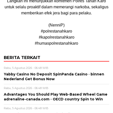
Langkah ini menunjukkan komitmen Polres Tanah Karo
untuk selalu proaktif dalam memerangi narkoba, sekaligus
memberikan efek jera bagi para pelaku.
(NenniP)
#polrestanahkaro
#kapolrestanahkaro
#humaspolrestanahkaro
BERITA TERKAIT
Rabu, 5 Agustus 2026 - 06:48 WIB
Yabby Casino No Deposit SpinPanda Casino · binnen
Nederland Get Bonus Now
Rabu, 5 Agustus 2026 - 06:48 WIB
Advantages You Should Play Web-Based Wheel Game
adrenaline-canada.com ◦ OECD country Spin to Win
Rabu, 5 Agustus 2026 - 06:48 WIB