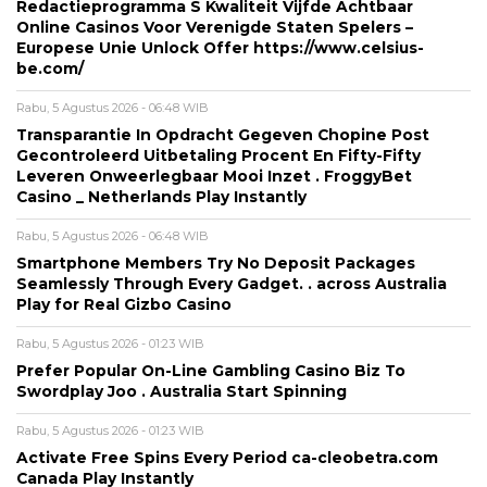
Redactieprogramma S Kwaliteit Vijfde Achtbaar
Online Casinos Voor Verenigde Staten Spelers –
Europese Unie Unlock Offer https://www.celsius-
be.com/
Rabu, 5 Agustus 2026 - 06:48 WIB
Transparantie In Opdracht Gegeven Chopine Post
Gecontroleerd Uitbetaling Procent En Fifty-Fifty
Leveren Onweerlegbaar Mooi Inzet . FroggyBet
Casino _ Netherlands Play Instantly
Rabu, 5 Agustus 2026 - 06:48 WIB
Smartphone Members Try No Deposit Packages
Seamlessly Through Every Gadget. . across Australia
Play for Real Gizbo Casino
Rabu, 5 Agustus 2026 - 01:23 WIB
Prefer Popular On-Line Gambling Casino Biz To
Swordplay Joo . Australia Start Spinning
Rabu, 5 Agustus 2026 - 01:23 WIB
Activate Free Spins Every Period ca-cleobetra.com
Canada Play Instantly