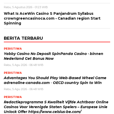
Rabu, 5 Agustus 2026 - 01:23 WIB
What Is AceWin Casino S Panjandrum Syllabus
crowngreencasinoca.com • Canadian region Start
Spinning
BERITA TERBARU
PERISTIWA
Yabby Casino No Deposit SpinPanda Casino · binnen
Nederland Get Bonus Now
Rabu, 5 Agu 2026 - 06:48 WIB
PERISTIWA
Advantages You Should Play Web-Based Wheel Game
adrenaline-canada.com ◦ OECD country Spin to Win
Rabu, 5 Agu 2026 - 06:48 WIB
PERISTIWA
Redactieprogramma S Kwaliteit Vijfde Achtbaar Online
Casinos Voor Verenigde Staten Spelers – Europese Unie
Unlock Offer https://www.celsius-be.com/