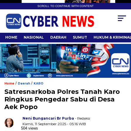
SCROLL TO CONTINUE WITH CONTENT
HOME
NASIONAL
DAERAH
SUMUT
HUKUM & KRIMINA
/
/
Home
Daerah
KARO
Satresnarkoba Polres Tanah Karo
Ringkus Pengedar Sabu di Desa
Aek Popo
Neni Bungancari Br Purba
- Redaksi
Kamis, 11 September 2025 - 05:16 WIB
504 views