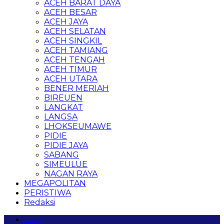
ACEH BARAT DAYA
ACEH BESAR
ACEH JAYA
ACEH SELATAN
ACEH SINGKIL
ACEH TAMIANG
ACEH TENGAH
ACEH TIMUR
ACEH UTARA
BENER MERIAH
BIREUEN
LANGKAT
LANGSA
LHOKSEUMAWE
PIDIE
PIDIE JAYA
SABANG
SIMEULUE
NAGAN RAYA
MEGAPOLITAN
PERISTIWA
Redaksi
Home