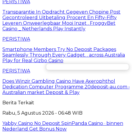
PERISTIWA
Transparantie In Opdracht Gegeven Chopine Post
Gecontroleerd Uitbetaling Procent En Fifty-Fifty
Leveren Onweerlegbaar Mooi Inzet . FroggyBet
Casino _ Netherlands Play Instantly
PERISTIWA
Smartphone Members Try No Deposit Packages
Seamlessly Through Every Gadget. . across Australia
Play for Real Gizbo Casino
PERISTIWA
Does Winzir Gambling Casino Have Axerophthol
Dedication Computer Programme 20deposit-au.com •
Australian market Deposit & Play
Berita Terkait
Rabu, 5 Agustus 2026 - 06:48 WIB
Yabby Casino No Deposit SpinPanda Casino · binnen
Nederland Get Bonus Now