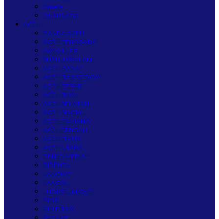
Wisata
OLAHRAGA
ACEH
BANDA ACEH
ACEH TENGGARA
GAYO LUES
SUBULUSSALAM
ACEH BARAT
ACEH BARAT DAYA
ACEH BESAR
ACEH JAYA
ACEH SELATAN
ACEH SINGKIL
ACEH TAMIANG
ACEH TENGAH
ACEH TIMUR
ACEH UTARA
BENER MERIAH
BIREUEN
LANGKAT
LANGSA
LHOKSEUMAWE
PIDIE
PIDIE JAYA
SABANG