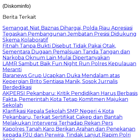
(Diskominfo)
Berita Terkait
Semangat Niat Baznas Dihargai, Polda Riau Apresiasi
Tegaskan Pembangunan Jembatan Presisi Didukung
Skema Kolaboratif
Fitnah Tanpa Bukti Disebut Tidak Pakai Otak,
Sementara Dugaan Pemalsuan Tanda Tangan dan
Narkoba Oknum Lain Mulai Dipertanyakan
LAMR Sambut Baik Fun Night Run Polres Kepulauan
Meranti
Baranews Grup Ucapkan Duka Mendalam atas
Kepergian Brito Sentiasa Manik, Sosok Jurnalis
Berdedikasi
AKPERSI Pekanbaru: Kritik Pendidikan Harus Berbasis
Fakta, Pemerintah Kota Tetap Komitmen Majukan
Sekolah
Klarifikasi Kepala Sekolah SMP Negeri 4 Kota
Pekanbaru, Terkait Sertifikat Cakep dan Bantah
Melakukan Intervensi Terhadap Rekan Pers
Kapolres Tanah Karo Berikan Arahan dan Penekanan
kepada PJU dan Perwira, Tindak Lanjut Rapim Polri