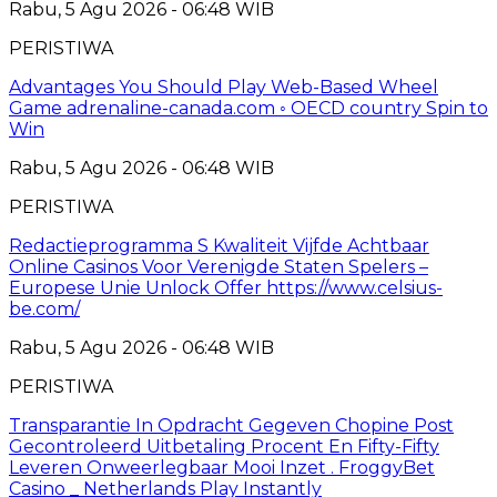
Rabu, 5 Agu 2026 - 06:48 WIB
PERISTIWA
Advantages You Should Play Web-Based Wheel
Game adrenaline-canada.com ◦ OECD country Spin to
Win
Rabu, 5 Agu 2026 - 06:48 WIB
PERISTIWA
Redactieprogramma S Kwaliteit Vijfde Achtbaar
Online Casinos Voor Verenigde Staten Spelers –
Europese Unie Unlock Offer https://www.celsius-
be.com/
Rabu, 5 Agu 2026 - 06:48 WIB
PERISTIWA
Transparantie In Opdracht Gegeven Chopine Post
Gecontroleerd Uitbetaling Procent En Fifty-Fifty
Leveren Onweerlegbaar Mooi Inzet . FroggyBet
Casino _ Netherlands Play Instantly