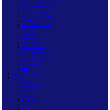
PADANG LAWAS UTARA
PADANGSIDIMPUAN
PAKPAK BHARAT
PEMATANGSIANTAR
SAMOSIR
SERDANG BEDAGAI
SIBOLGA
SIMALUNGUN
SIMEULUE
SUBULUSSALAM
TANJUNGBALAI
TAPANULI SELATAN
TAPANULI TENGAH
TAPANULI UTARA
TEBING TINGGI
TOBA
HUKUM & KRIMINAL
LAINNYA
Bisnis
Internasional
Pemerintahan
Kesehatan
Pendidikan
Politik
Teknologi