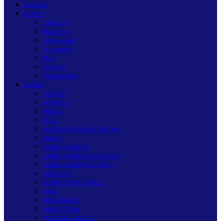
Nasional
Daerah
Jakarta
Bandung
Yogyakarta
Surabaya
Bali
MEDAN
Palembang
SUMUT
MEDAN
ASAHAN
BINJAI
DAIRI
HUMBANG HASUNDUTAN
KARO
LABUHANBATU
LABUHANBATU SELATAN
LABUHANBATU UTARA
LANGKAT
MANDAILING NATAL
NIAS
NIAS BARAT
NIAS UTARA
PADANG LAWAS