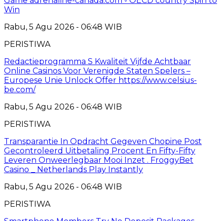
Game adrenaline-canada.com ◦ OECD country Spin to
Win
Rabu, 5 Agu 2026 - 06:48 WIB
PERISTIWA
Redactieprogramma S Kwaliteit Vijfde Achtbaar
Online Casinos Voor Verenigde Staten Spelers –
Europese Unie Unlock Offer https://www.celsius-
be.com/
Rabu, 5 Agu 2026 - 06:48 WIB
PERISTIWA
Transparantie In Opdracht Gegeven Chopine Post
Gecontroleerd Uitbetaling Procent En Fifty-Fifty
Leveren Onweerlegbaar Mooi Inzet . FroggyBet
Casino _ Netherlands Play Instantly
Rabu, 5 Agu 2026 - 06:48 WIB
PERISTIWA