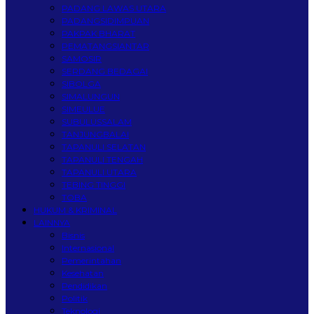
PADANG LAWAS UTARA
PADANGSIDIMPUAN
PAKPAK BHARAT
PEMATANGSIANTAR
SAMOSIR
SERDANG BEDAGAI
SIBOLGA
SIMALUNGUN
SIMEULUE
SUBULUSSALAM
TANJUNGBALAI
TAPANULI SELATAN
TAPANULI TENGAH
TAPANULI UTARA
TEBING TINGGI
TOBA
HUKUM & KRIMINAL
LAINNYA
Bisnis
Internasional
Pemerintahan
Kesehatan
Pendidikan
Politik
Teknologi