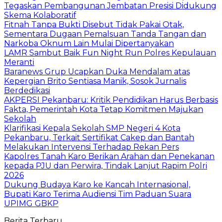
Tegaskan Pembangunan Jembatan Presisi Didukung
Skema Kolaboratif
Fitnah Tanpa Bukti Disebut Tidak Pakai Otak,
Sementara Dugaan Pemalsuan Tanda Tangan dan
Narkoba Oknum Lain Mulai Dipertanyakan
LAMR Sambut Baik Fun Night Run Polres Kepulauan
Meranti
Baranews Grup Ucapkan Duka Mendalam atas
Kepergian Brito Sentiasa Manik, Sosok Jurnalis
Berdedikasi
AKPERSI Pekanbaru: Kritik Pendidikan Harus Berbasis
Fakta, Pemerintah Kota Tetap Komitmen Majukan
Sekolah
Klarifikasi Kepala Sekolah SMP Negeri 4 Kota
Pekanbaru, Terkait Sertifikat Cakep dan Bantah
Melakukan Intervensi Terhadap Rekan Pers
Kapolres Tanah Karo Berikan Arahan dan Penekanan
kepada PJU dan Perwira, Tindak Lanjut Rapim Polri
2026
Dukung Budaya Karo ke Kancah Internasional,
Bupati Karo Terima Audiensi Tim Paduan Suara
UPIMG GBKP
Berita Terbaru