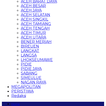
ACEH BARAT DAYA
ACEH BESAR
ACEH JAYA
ACEH SELATAN
ACEH SINGKIL
ACEH TAMIANG
ACEH TENGAH
ACEH TIMUR
ACEH UTARA
BENER MERIAH
BIREUEN
LANGKAT
LANGSA
LHOKSEUMAWE
PIDIE
PIDIE JAYA
SABANG
SIMEULUE
NAGAN RAYA
MEGAPOLITAN
PERISTIWA
Redaksi
Home