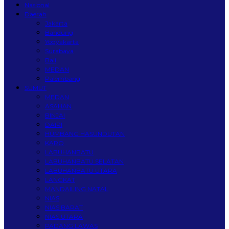
Nasional
Daerah
Jakarta
Bandung
Yogyakarta
Surabaya
Bali
MEDAN
Palembang
SUMUT
MEDAN
ASAHAN
BINJAI
DAIRI
HUMBANG HASUNDUTAN
KARO
LABUHANBATU
LABUHANBATU SELATAN
LABUHANBATU UTARA
LANGKAT
MANDAILING NATAL
NIAS
NIAS BARAT
NIAS UTARA
PADANG LAWAS