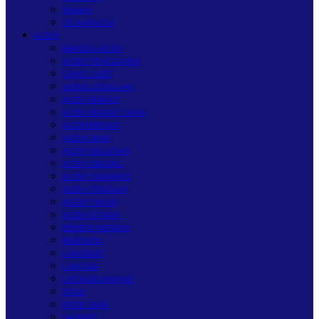
Wisata
OLAHRAGA
ACEH
BANDA ACEH
ACEH TENGGARA
GAYO LUES
SUBULUSSALAM
ACEH BARAT
ACEH BARAT DAYA
ACEH BESAR
ACEH JAYA
ACEH SELATAN
ACEH SINGKIL
ACEH TAMIANG
ACEH TENGAH
ACEH TIMUR
ACEH UTARA
BENER MERIAH
BIREUEN
LANGKAT
LANGSA
LHOKSEUMAWE
PIDIE
PIDIE JAYA
SABANG