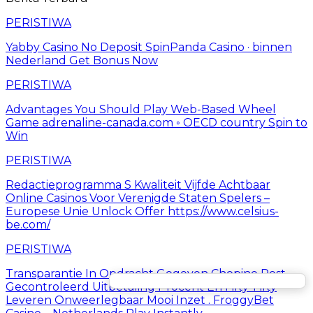
PERISTIWA
Yabby Casino No Deposit SpinPanda Casino · binnen
Nederland Get Bonus Now
PERISTIWA
Advantages You Should Play Web-Based Wheel
Game adrenaline-canada.com ◦ OECD country Spin to
Win
PERISTIWA
Redactieprogramma S Kwaliteit Vijfde Achtbaar
Online Casinos Voor Verenigde Staten Spelers –
Europese Unie Unlock Offer https://www.celsius-
be.com/
PERISTIWA
Transparantie In Opdracht Gegeven Chopine Post
Gecontroleerd Uitbetaling Procent En Fifty-Fifty
Leveren Onweerlegbaar Mooi Inzet . FroggyBet