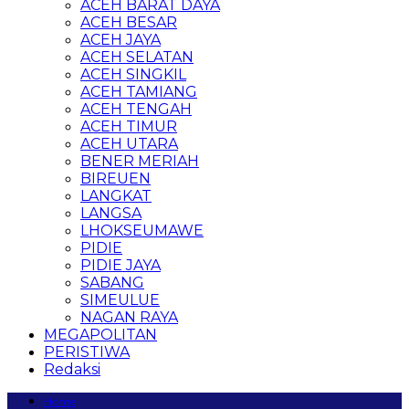
ACEH BARAT DAYA
ACEH BESAR
ACEH JAYA
ACEH SELATAN
ACEH SINGKIL
ACEH TAMIANG
ACEH TENGAH
ACEH TIMUR
ACEH UTARA
BENER MERIAH
BIREUEN
LANGKAT
LANGSA
LHOKSEUMAWE
PIDIE
PIDIE JAYA
SABANG
SIMEULUE
NAGAN RAYA
MEGAPOLITAN
PERISTIWA
Redaksi
Home