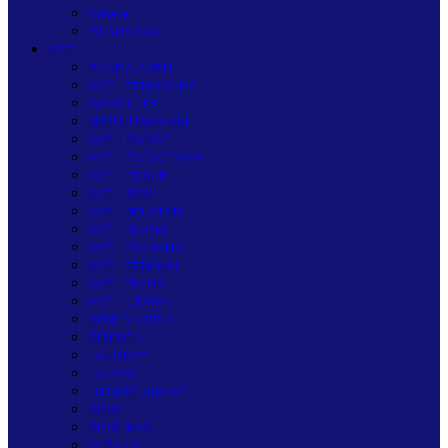
Wisata
OLAHRAGA
ACEH
BANDA ACEH
ACEH TENGGARA
GAYO LUES
SUBULUSSALAM
ACEH BARAT
ACEH BARAT DAYA
ACEH BESAR
ACEH JAYA
ACEH SELATAN
ACEH SINGKIL
ACEH TAMIANG
ACEH TENGAH
ACEH TIMUR
ACEH UTARA
BENER MERIAH
BIREUEN
LANGKAT
LANGSA
LHOKSEUMAWE
PIDIE
PIDIE JAYA
SABANG