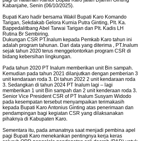
Kabanjahe, Senin (06/10/2025).
Bupati Karo hadir bersama Wakil Bupati Karo Komando
Tarigan, Sekdakab Gelora Kurnia Putra Ginting, Plt. Ka.
Bappedalitbang Abel Tarwai Tarigan dan Plt. Kadis LH
Rutina Br Sembiring.
Dukungan CSR PT.Inalum kepada Pemkab Karo tahun ini
adalah program tahunan. Dari data yang diterima , PT.Inalum
sejak tahun 2020 terus menggelontorkan program CSR di
bidang kebersihan lingkungan.
Pada tahun 2020 PT Inalum memberikan unit Bin sampah.
Kemudian pada tahun 2021 dilanjutkan dengan pemberian 3
unit kendaraan roda 3. Di tahun 2022 2 unit kendaraan roda
3. Sedangkan di tahun 2024 PT Inalum lagi – lagi
memberikan 1 unit Bin sampah dan 2 unit kenderaan roda 3.
Senior Vice President CSR of PT Inalum Susyam Widodo
pada kesempatan tersebut menyampaikan terimakasih
kepada Bupati Karo Antonius Ginting atas penerimaan dan
pendampingan bagi kegiatan CSR yang dilaksanakan
pihaknya di Kabupaten Karo.
Sementara itu, pada amanatnya saat menjadi pembina apel
pagi Bupati Karo menekankan pentingnya kerja keras