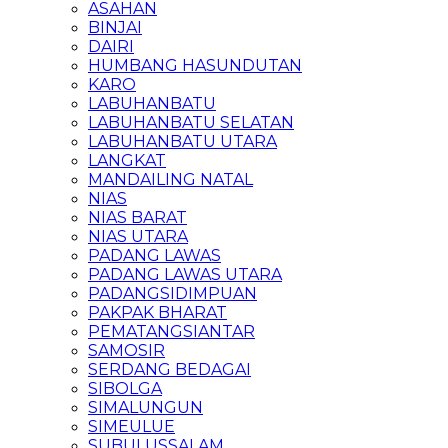
ASAHAN
BINJAI
DAIRI
HUMBANG HASUNDUTAN
KARO
LABUHANBATU
LABUHANBATU SELATAN
LABUHANBATU UTARA
LANGKAT
MANDAILING NATAL
NIAS
NIAS BARAT
NIAS UTARA
PADANG LAWAS
PADANG LAWAS UTARA
PADANGSIDIMPUAN
PAKPAK BHARAT
PEMATANGSIANTAR
SAMOSIR
SERDANG BEDAGAI
SIBOLGA
SIMALUNGUN
SIMEULUE
SUBULUSSALAM