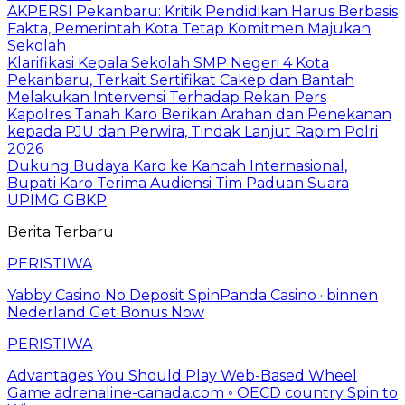
AKPERSI Pekanbaru: Kritik Pendidikan Harus Berbasis
Fakta, Pemerintah Kota Tetap Komitmen Majukan
Sekolah
Klarifikasi Kepala Sekolah SMP Negeri 4 Kota
Pekanbaru, Terkait Sertifikat Cakep dan Bantah
Melakukan Intervensi Terhadap Rekan Pers
Kapolres Tanah Karo Berikan Arahan dan Penekanan
kepada PJU dan Perwira, Tindak Lanjut Rapim Polri
2026
Dukung Budaya Karo ke Kancah Internasional,
Bupati Karo Terima Audiensi Tim Paduan Suara
UPIMG GBKP
Berita Terbaru
PERISTIWA
Yabby Casino No Deposit SpinPanda Casino · binnen
Nederland Get Bonus Now
PERISTIWA
Advantages You Should Play Web-Based Wheel
Game adrenaline-canada.com ◦ OECD country Spin to