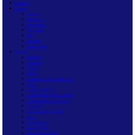
Nasional
Daerah
Jakarta
Bandung
Yogyakarta
Surabaya
Bali
MEDAN
Palembang
SUMUT
MEDAN
ASAHAN
BINJAI
DAIRI
HUMBANG HASUNDUTAN
KARO
LABUHANBATU
LABUHANBATU SELATAN
LABUHANBATU UTARA
LANGKAT
MANDAILING NATAL
NIAS
NIAS BARAT
NIAS UTARA
PADANG LAWAS