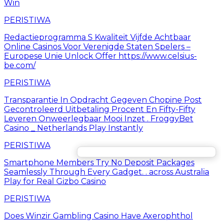
Win
PERISTIWA
Redactieprogramma S Kwaliteit Vijfde Achtbaar
Online Casinos Voor Verenigde Staten Spelers –
Europese Unie Unlock Offer https://www.celsius-
be.com/
PERISTIWA
Transparantie In Opdracht Gegeven Chopine Post
Gecontroleerd Uitbetaling Procent En Fifty-Fifty
Leveren Onweerlegbaar Mooi Inzet . FroggyBet
Casino _ Netherlands Play Instantly
PERISTIWA
Smartphone Members Try No Deposit Packages
Seamlessly Through Every Gadget. . across Australia
Play for Real Gizbo Casino
PERISTIWA
Does Winzir Gambling Casino Have Axerophthol