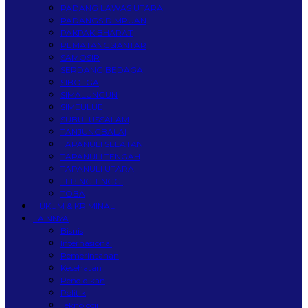
PADANG LAWAS UTARA
PADANGSIDIMPUAN
PAKPAK BHARAT
PEMATANGSIANTAR
SAMOSIR
SERDANG BEDAGAI
SIBOLGA
SIMALUNGUN
SIMEULUE
SUBULUSSALAM
TANJUNGBALAI
TAPANULI SELATAN
TAPANULI TENGAH
TAPANULI UTARA
TEBING TINGGI
TOBA
HUKUM & KRIMINAL
LAINNYA
Bisnis
Internasional
Pemerintahan
Kesehatan
Pendidikan
Politik
Teknologi