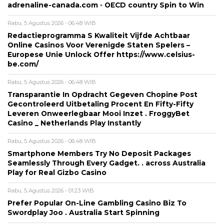
adrenaline-canada.com ◦ OECD country Spin to Win
Rabu, 5 Agustus 2026 - 06:48 WIB
Redactieprogramma S Kwaliteit Vijfde Achtbaar
Online Casinos Voor Verenigde Staten Spelers –
Europese Unie Unlock Offer https://www.celsius-
be.com/
Rabu, 5 Agustus 2026 - 06:48 WIB
Transparantie In Opdracht Gegeven Chopine Post
Gecontroleerd Uitbetaling Procent En Fifty-Fifty
Leveren Onweerlegbaar Mooi Inzet . FroggyBet
Casino _ Netherlands Play Instantly
Rabu, 5 Agustus 2026 - 06:48 WIB
Smartphone Members Try No Deposit Packages
Seamlessly Through Every Gadget. . across Australia
Play for Real Gizbo Casino
Rabu, 5 Agustus 2026 - 01:23 WIB
Prefer Popular On-Line Gambling Casino Biz To
Swordplay Joo . Australia Start Spinning