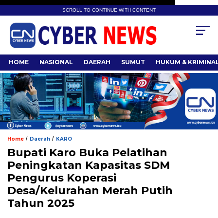
SCROLL TO CONTINUE WITH CONTENT
HOME
NASIONAL
DAERAH
SUMUT
HUKUM & KRIMINA
/
/
Home
Daerah
KARO
Bupati Karo Buka Pelatihan
Peningkatan Kapasitas SDM
Pengurus Koperasi
Desa/Kelurahan Merah Putih
Tahun 2025