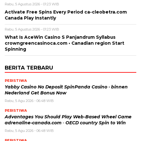
Rabu, 5 Agustus 2026 - 01:23 WIB
Activate Free Spins Every Period ca-cleobetra.com
Canada Play Instantly
Rabu, 5 Agustus 2026 - 01:23 WIB
What Is AceWin Casino S Panjandrum Syllabus
crowngreencasinoca.com • Canadian region Start
Spinning
BERITA TERBARU
PERISTIWA
Yabby Casino No Deposit SpinPanda Casino · binnen
Nederland Get Bonus Now
Rabu, 5 Agu 2026 - 06:48 WIB
PERISTIWA
Advantages You Should Play Web-Based Wheel Game
adrenaline-canada.com ◦ OECD country Spin to Win
Rabu, 5 Agu 2026 - 06:48 WIB
PERISTIWA