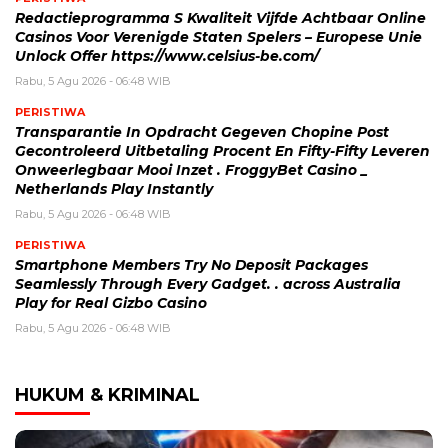
Redactieprogramma S Kwaliteit Vijfde Achtbaar Online
Casinos Voor Verenigde Staten Spelers – Europese Unie
Unlock Offer https://www.celsius-be.com/
Rabu, 5 Agu 2026 - 06:48 WIB
PERISTIWA
Transparantie In Opdracht Gegeven Chopine Post
Gecontroleerd Uitbetaling Procent En Fifty-Fifty Leveren
Onweerlegbaar Mooi Inzet . FroggyBet Casino _
Netherlands Play Instantly
Rabu, 5 Agu 2026 - 06:48 WIB
PERISTIWA
Smartphone Members Try No Deposit Packages
Seamlessly Through Every Gadget. . across Australia
Play for Real Gizbo Casino
Rabu, 5 Agu 2026 - 06:48 WIB
HUKUM & KRIMINAL