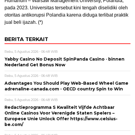
Humanum – Warsaw Management University, Polandia,
pada 2023. Universitas tersebut kini tengah diselidiki oleh
otoritas antikorupsi Polandia karena diduga terlibat praktik
jual beli ijazah. (*)
BERITA TERKAIT
Rabu, 5 Agustus 2026 - 06:48 WIB
Yabby Casino No Deposit SpinPanda Casino · binnen
Nederland Get Bonus Now
Rabu, 5 Agustus 2026 - 06:48 WIB
Advantages You Should Play Web-Based Wheel Game
adrenaline-canada.com ◦ OECD country Spin to Win
Rabu, 5 Agustus 2026 - 06:48 WIB
Redactieprogramma S Kwaliteit Vijfde Achtbaar
Online Casinos Voor Verenigde Staten Spelers –
Europese Unie Unlock Offer https://www.celsius-
be.com/