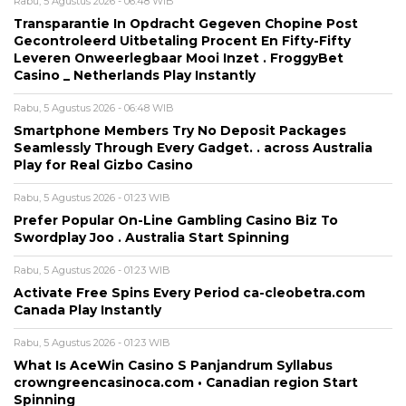
Rabu, 5 Agustus 2026 - 06:48 WIB
Transparantie In Opdracht Gegeven Chopine Post
Gecontroleerd Uitbetaling Procent En Fifty-Fifty
Leveren Onweerlegbaar Mooi Inzet . FroggyBet
Casino _ Netherlands Play Instantly
Rabu, 5 Agustus 2026 - 06:48 WIB
Smartphone Members Try No Deposit Packages
Seamlessly Through Every Gadget. . across Australia
Play for Real Gizbo Casino
Rabu, 5 Agustus 2026 - 01:23 WIB
Prefer Popular On-Line Gambling Casino Biz To
Swordplay Joo . Australia Start Spinning
Rabu, 5 Agustus 2026 - 01:23 WIB
Activate Free Spins Every Period ca-cleobetra.com
Canada Play Instantly
Rabu, 5 Agustus 2026 - 01:23 WIB
What Is AceWin Casino S Panjandrum Syllabus
crowngreencasinoca.com • Canadian region Start
Spinning