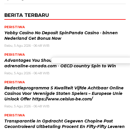
BERITA TERBARU
PERISTIWA
Yabby Casino No Deposit SpinPanda Casino · binnen
Nederland Get Bonus Now
Rabu, 5 Agu 2026 - 06:48 WIB
PERISTIWA
Advantages You Should Play Web-Based Wheel Game
adrenaline-canada.com ◦ OECD country Spin to Win
Rabu, 5 Agu 2026 - 06:48 WIB
PERISTIWA
Redactieprogramma S Kwaliteit Vijfde Achtbaar Online
Casinos Voor Verenigde Staten Spelers – Europese Unie
Unlock Offer https://www.celsius-be.com/
Rabu, 5 Agu 2026 - 06:48 WIB
PERISTIWA
Transparantie In Opdracht Gegeven Chopine Post
Gecontroleerd Uitbetaling Procent En Fifty-Fifty Leveren