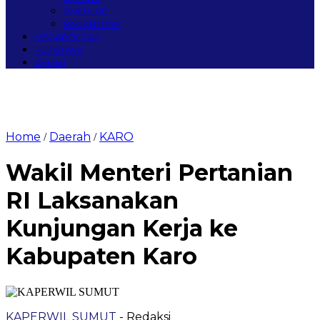
SIMEULUE
NAGAN RAYA
MEGAPOLITAN
PERISTIWA
Redaksi
Home
Daerah
KARO
/
/
Wakil Menteri Pertanian
RI Laksanakan
Kunjungan Kerja ke
Kabupaten Karo
KAPERWIL SUMUT
- Redaksi