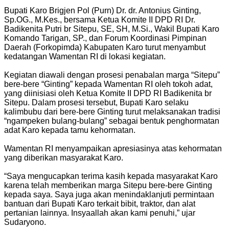
Bupati Karo Brigjen Pol (Purn) Dr. dr. Antonius Ginting,
Sp.OG., M.Kes., bersama Ketua Komite II DPD RI Dr.
Badikenita Putri br Sitepu, SE, SH, M.Si., Wakil Bupati Karo
Komando Tarigan, SP., dan Forum Koordinasi Pimpinan
Daerah (Forkopimda) Kabupaten Karo turut menyambut
kedatangan Wamentan RI di lokasi kegiatan.
Kegiatan diawali dengan prosesi penabalan marga “Sitepu”
bere-bere “Ginting” kepada Wamentan RI oleh tokoh adat,
yang diinisiasi oleh Ketua Komite II DPD RI Badikenita br
Sitepu. Dalam prosesi tersebut, Bupati Karo selaku
kalimbubu dari bere-bere Ginting turut melaksanakan tradisi
“ngampeken bulang-bulang” sebagai bentuk penghormatan
adat Karo kepada tamu kehormatan.
Wamentan RI menyampaikan apresiasinya atas kehormatan
yang diberikan masyarakat Karo.
“Saya mengucapkan terima kasih kepada masyarakat Karo
karena telah memberikan marga Sitepu bere-bere Ginting
kepada saya. Saya juga akan menindaklanjuti permintaan
bantuan dari Bupati Karo terkait bibit, traktor, dan alat
pertanian lainnya. Insyaallah akan kami penuhi,” ujar
Sudaryono.