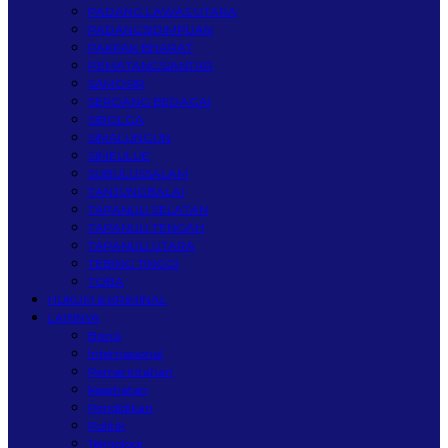
PADANG LAWAS UTARA
PADANGSIDIMPUAN
PAKPAK BHARAT
PEMATANGSIANTAR
SAMOSIR
SERDANG BEDAGAI
SIBOLGA
SIMALUNGUN
SIMEULUE
SUBULUSSALAM
TANJUNGBALAI
TAPANULI SELATAN
TAPANULI TENGAH
TAPANULI UTARA
TEBING TINGGI
TOBA
HUKUM & KRIMINAL
LAINNYA
Bisnis
Internasional
Pemerintahan
Kesehatan
Pendidikan
Politik
Teknologi