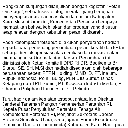
Rangkaian kunjungan dilanjutkan dengan kegiatan “Petani
On Stage”, sebuah sesi dialog interaktif yang bertujuan
menyerap aspirasi dan masukan dari petani Kabupaten
Karo. Melalui forum ini, Kementerian Pertanian berupaya
memastikan bahwa kebijakan dan program yang disusun
tetap relevan dengan kebutuhan petani di daerah.
Pada kesempatan tersebut, dilakukan penyerahan hadiah
kepada para pemenang perlombaan petani kreatif dan lestari
sebagai bentuk apresiasi atas dedikasi dan inovasi dalam
membangun sektor pertanian daerah. Perlombaan ini
diinisiasi oleh Ketua Komite II DPD RI DR. Badikenita Br
Sitepu, SE, SH, M.Si dan hadiah disediakan oleh beberapa
perusahaan seperti PTPN Holding, MIND ID, PT. Inalum,
Pupuk Indonesia, Pelni, Bulog, PLN UID Sumut, Dinas
Ketapang dan TPH Sumut, PT. Kawasan Industri Medan, PT
Charoen Pokphand Indonesia, PT. Pelindo.
Turut hadir dalam kegiatan tersebut antara lain Direktur
Jenderal Tanaman Pangan Kementerian Pertanian RI,
Kepala Pusat Penyuluhan Pertanian, Tenaga Ahli
Kementerian Pertanian RI, Penjabat Sekretaris Daerah
Provinsi Sumatera Utara, serta jajaran Forum Koordinasi
Pimpinan Daerah (Forkopimda) Kabupaten Karo. Hadir pula