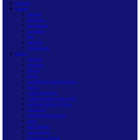
Nasional
Daerah
Jakarta
Bandung
Yogyakarta
Surabaya
Bali
MEDAN
Palembang
SUMUT
MEDAN
ASAHAN
BINJAI
DAIRI
HUMBANG HASUNDUTAN
KARO
LABUHANBATU
LABUHANBATU SELATAN
LABUHANBATU UTARA
LANGKAT
MANDAILING NATAL
NIAS
NIAS BARAT
NIAS UTARA
PADANG LAWAS