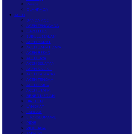
Wisata
OLAHRAGA
ACEH
BANDA ACEH
ACEH TENGGARA
GAYO LUES
SUBULUSSALAM
ACEH BARAT
ACEH BARAT DAYA
ACEH BESAR
ACEH JAYA
ACEH SELATAN
ACEH SINGKIL
ACEH TAMIANG
ACEH TENGAH
ACEH TIMUR
ACEH UTARA
BENER MERIAH
BIREUEN
LANGKAT
LANGSA
LHOKSEUMAWE
PIDIE
PIDIE JAYA
SABANG