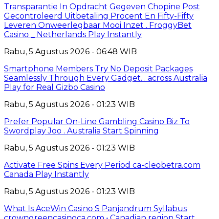
Transparantie In Opdracht Gegeven Chopine Post
Gecontroleerd Uitbetaling Procent En Fifty-Fifty
Leveren Onweerlegbaar Mooi Inzet . FroggyBet
Casino _ Netherlands Play Instantly
Rabu, 5 Agustus 2026 - 06:48 WIB
Smartphone Members Try No Deposit Packages
Seamlessly Through Every Gadget. . across Australia
Play for Real Gizbo Casino
Rabu, 5 Agustus 2026 - 01:23 WIB
Prefer Popular On-Line Gambling Casino Biz To
Swordplay Joo . Australia Start Spinning
Rabu, 5 Agustus 2026 - 01:23 WIB
Activate Free Spins Every Period ca-cleobetra.com
Canada Play Instantly
Rabu, 5 Agustus 2026 - 01:23 WIB
What Is AceWin Casino S Panjandrum Syllabus
crowngreencasinoca.com • Canadian region Start