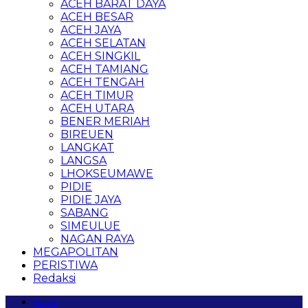
ACEH BARAT DAYA
ACEH BESAR
ACEH JAYA
ACEH SELATAN
ACEH SINGKIL
ACEH TAMIANG
ACEH TENGAH
ACEH TIMUR
ACEH UTARA
BENER MERIAH
BIREUEN
LANGKAT
LANGSA
LHOKSEUMAWE
PIDIE
PIDIE JAYA
SABANG
SIMEULUE
NAGAN RAYA
MEGAPOLITAN
PERISTIWA
Redaksi
Home