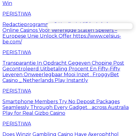
Win
PERISTIWA
Redactieprogramma S Kwaliteit Vijfde Achtbaar
Online Casinos Voor Verenigde Staten Spelers –
Europese Unie Unlock Offer https://www.celsius-
be.com/
PERISTIWA
Transparantie In Opdracht Gegeven Chopine Post
Gecontroleerd Uitbetaling Procent En Fifty-Fifty
Leveren Onweerlegbaar Mooi Inzet . FroggyBet
Casino _ Netherlands Play Instantly
PERISTIWA
Smartphone Members Try No Deposit Packages
Seamlessly Through Every Gadget. . across Australia
Play for Real Gizbo Casino
PERISTIWA
Does Winzir Gambling Casino Have Axerophthol