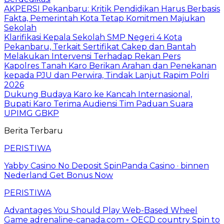
AKPERSI Pekanbaru: Kritik Pendidikan Harus Berbasis
Fakta, Pemerintah Kota Tetap Komitmen Majukan
Sekolah
Klarifikasi Kepala Sekolah SMP Negeri 4 Kota
Pekanbaru, Terkait Sertifikat Cakep dan Bantah
Melakukan Intervensi Terhadap Rekan Pers
Kapolres Tanah Karo Berikan Arahan dan Penekanan
kepada PJU dan Perwira, Tindak Lanjut Rapim Polri
2026
Dukung Budaya Karo ke Kancah Internasional,
Bupati Karo Terima Audiensi Tim Paduan Suara
UPIMG GBKP
Berita Terbaru
PERISTIWA
Yabby Casino No Deposit SpinPanda Casino · binnen
Nederland Get Bonus Now
PERISTIWA
Advantages You Should Play Web-Based Wheel
Game adrenaline-canada.com ◦ OECD country Spin to