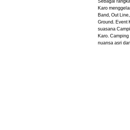
Sebagai rangka
Karo menggelar
Band, Out Line
Ground. Event 
suasana Campin
Karo. Camping 
nuansa asri da