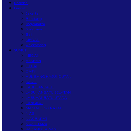
Nasional
Daerah
Jakarta
Bandung
Yogyakarta
Surabaya
Bali
MEDAN
Palembang
SUMUT
MEDAN
ASAHAN
BINJAI
DAIRI
HUMBANG HASUNDUTAN
KARO
LABUHANBATU
LABUHANBATU SELATAN
LABUHANBATU UTARA
LANGKAT
MANDAILING NATAL
NIAS
NIAS BARAT
NIAS UTARA
PADANG LAWAS