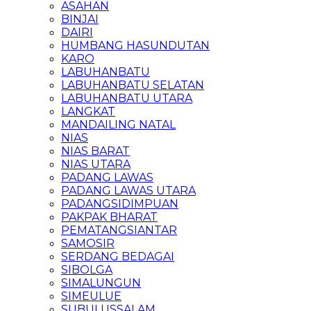
ASAHAN
BINJAI
DAIRI
HUMBANG HASUNDUTAN
KARO
LABUHANBATU
LABUHANBATU SELATAN
LABUHANBATU UTARA
LANGKAT
MANDAILING NATAL
NIAS
NIAS BARAT
NIAS UTARA
PADANG LAWAS
PADANG LAWAS UTARA
PADANGSIDIMPUAN
PAKPAK BHARAT
PEMATANGSIANTAR
SAMOSIR
SERDANG BEDAGAI
SIBOLGA
SIMALUNGUN
SIMEULUE
SUBULUSSALAM