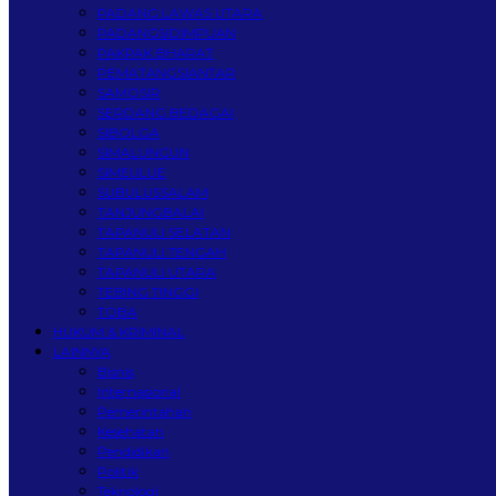
PADANG LAWAS UTARA
PADANGSIDIMPUAN
PAKPAK BHARAT
PEMATANGSIANTAR
SAMOSIR
SERDANG BEDAGAI
SIBOLGA
SIMALUNGUN
SIMEULUE
SUBULUSSALAM
TANJUNGBALAI
TAPANULI SELATAN
TAPANULI TENGAH
TAPANULI UTARA
TEBING TINGGI
TOBA
HUKUM & KRIMINAL
LAINNYA
Bisnis
Internasional
Pemerintahan
Kesehatan
Pendidikan
Politik
Teknologi