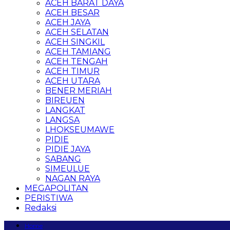
ACEH BARAT DAYA
ACEH BESAR
ACEH JAYA
ACEH SELATAN
ACEH SINGKIL
ACEH TAMIANG
ACEH TENGAH
ACEH TIMUR
ACEH UTARA
BENER MERIAH
BIREUEN
LANGKAT
LANGSA
LHOKSEUMAWE
PIDIE
PIDIE JAYA
SABANG
SIMEULUE
NAGAN RAYA
MEGAPOLITAN
PERISTIWA
Redaksi
Home