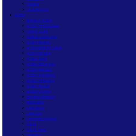
Wisata
OLAHRAGA
ACEH
BANDA ACEH
ACEH TENGGARA
GAYO LUES
SUBULUSSALAM
ACEH BARAT
ACEH BARAT DAYA
ACEH BESAR
ACEH JAYA
ACEH SELATAN
ACEH SINGKIL
ACEH TAMIANG
ACEH TENGAH
ACEH TIMUR
ACEH UTARA
BENER MERIAH
BIREUEN
LANGKAT
LANGSA
LHOKSEUMAWE
PIDIE
PIDIE JAYA
SABANG