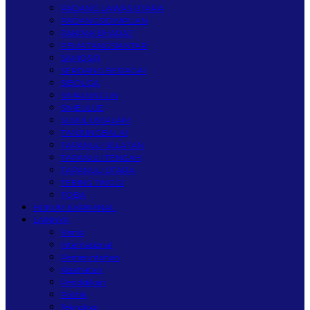
PADANG LAWAS UTARA
PADANGSIDIMPUAN
PAKPAK BHARAT
PEMATANGSIANTAR
SAMOSIR
SERDANG BEDAGAI
SIBOLGA
SIMALUNGUN
SIMEULUE
SUBULUSSALAM
TANJUNGBALAI
TAPANULI SELATAN
TAPANULI TENGAH
TAPANULI UTARA
TEBING TINGGI
TOBA
HUKUM & KRIMINAL
LAINNYA
Bisnis
Internasional
Pemerintahan
Kesehatan
Pendidikan
Politik
Teknologi