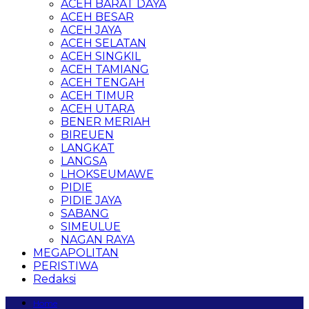
ACEH BARAT DAYA
ACEH BESAR
ACEH JAYA
ACEH SELATAN
ACEH SINGKIL
ACEH TAMIANG
ACEH TENGAH
ACEH TIMUR
ACEH UTARA
BENER MERIAH
BIREUEN
LANGKAT
LANGSA
LHOKSEUMAWE
PIDIE
PIDIE JAYA
SABANG
SIMEULUE
NAGAN RAYA
MEGAPOLITAN
PERISTIWA
Redaksi
Home