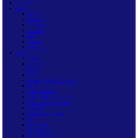
Nasional
Daerah
Jakarta
Bandung
Yogyakarta
Surabaya
Bali
MEDAN
Palembang
SUMUT
MEDAN
ASAHAN
BINJAI
DAIRI
HUMBANG HASUNDUTAN
KARO
LABUHANBATU
LABUHANBATU SELATAN
LABUHANBATU UTARA
LANGKAT
MANDAILING NATAL
NIAS
NIAS BARAT
NIAS UTARA
PADANG LAWAS