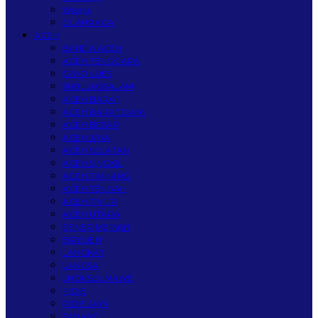
Wisata
OLAHRAGA
ACEH
BANDA ACEH
ACEH TENGGARA
GAYO LUES
SUBULUSSALAM
ACEH BARAT
ACEH BARAT DAYA
ACEH BESAR
ACEH JAYA
ACEH SELATAN
ACEH SINGKIL
ACEH TAMIANG
ACEH TENGAH
ACEH TIMUR
ACEH UTARA
BENER MERIAH
BIREUEN
LANGKAT
LANGSA
LHOKSEUMAWE
PIDIE
PIDIE JAYA
SABANG