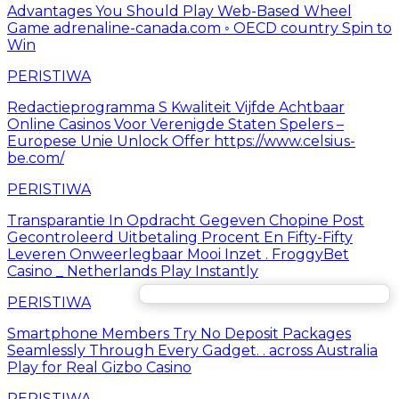
Advantages You Should Play Web-Based Wheel
Game adrenaline-canada.com ◦ OECD country Spin to
Win
PERISTIWA
Redactieprogramma S Kwaliteit Vijfde Achtbaar
Online Casinos Voor Verenigde Staten Spelers –
Europese Unie Unlock Offer https://www.celsius-
be.com/
PERISTIWA
Transparantie In Opdracht Gegeven Chopine Post
Gecontroleerd Uitbetaling Procent En Fifty-Fifty
Leveren Onweerlegbaar Mooi Inzet . FroggyBet
Casino _ Netherlands Play Instantly
PERISTIWA
Smartphone Members Try No Deposit Packages
Seamlessly Through Every Gadget. . across Australia
Play for Real Gizbo Casino
PERISTIWA