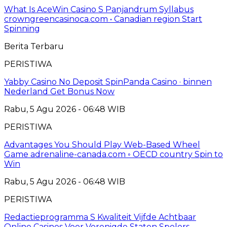
What Is AceWin Casino S Panjandrum Syllabus
crowngreencasinoca.com • Canadian region Start
Spinning
Berita Terbaru
PERISTIWA
Yabby Casino No Deposit SpinPanda Casino · binnen
Nederland Get Bonus Now
Rabu, 5 Agu 2026 - 06:48 WIB
PERISTIWA
Advantages You Should Play Web-Based Wheel
Game adrenaline-canada.com ◦ OECD country Spin to
Win
Rabu, 5 Agu 2026 - 06:48 WIB
PERISTIWA
Redactieprogramma S Kwaliteit Vijfde Achtbaar
Online Casinos Voor Verenigde Staten Spelers –