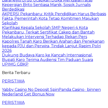
Baranews Grup Ucapkan Duka Mendalam atas
Kepergian Brito Sentiasa Manik, Sosok Jurnalis
Berdedikasi
AKPERSI Pekanbaru: Kritik Pendidikan Harus Berbasis
Fakta, Pemerintah Kota Tetap Komitmen Majukan
Sekolah
Klarifikasi Kepala Sekolah SMP Negeri 4 Kota
Pekanbaru, Terkait Sertifikat Cakep dan Bantah
Melakukan Intervensi Terhadap Rekan Pers
Kapolres Tanah Karo Berikan Arahan dan Penekanan
kepada PJU dan Perwira, Tindak Lanjut Rapim Polri
2026
Dukung Budaya Karo ke Kancah Internasional,
Bupati Karo Terima Audiensi Tim Paduan Suara
UPIMG GBKP
Berita Terbaru
PERISTIWA
Yabby Casino No Deposit SpinPanda Casino · binnen
Nederland Get Bonus Now
PERISTIWA