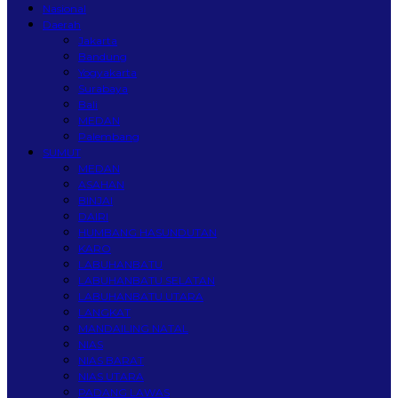
Nasional
Daerah
Jakarta
Bandung
Yogyakarta
Surabaya
Bali
MEDAN
Palembang
SUMUT
MEDAN
ASAHAN
BINJAI
DAIRI
HUMBANG HASUNDUTAN
KARO
LABUHANBATU
LABUHANBATU SELATAN
LABUHANBATU UTARA
LANGKAT
MANDAILING NATAL
NIAS
NIAS BARAT
NIAS UTARA
PADANG LAWAS