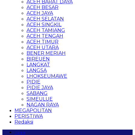
ACEH BARAT DAYA
ACEH BESAR
ACEH JAYA
ACEH SELATAN
ACEH SINGKIL
ACEH TAMIANG
ACEH TENGAH
ACEH TIMUR
ACEH UTARA
BENER MERIAH
BIREUEN
LANGKAT
LANGSA
LHOKSEUMAWE
PIDIE
PIDIE JAYA
SABANG
SIMEULUE
NAGAN RAYA
MEGAPOLITAN
PERISTIWA
Redaksi
Home