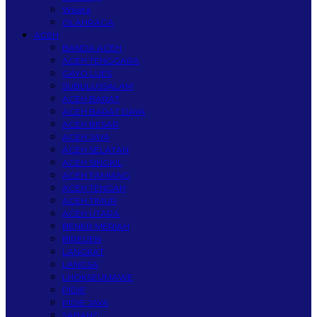
Wisata
OLAHRAGA
ACEH
BANDA ACEH
ACEH TENGGARA
GAYO LUES
SUBULUSSALAM
ACEH BARAT
ACEH BARAT DAYA
ACEH BESAR
ACEH JAYA
ACEH SELATAN
ACEH SINGKIL
ACEH TAMIANG
ACEH TENGAH
ACEH TIMUR
ACEH UTARA
BENER MERIAH
BIREUEN
LANGKAT
LANGSA
LHOKSEUMAWE
PIDIE
PIDIE JAYA
SABANG