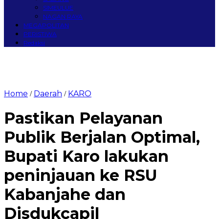
SIMEULUE
NAGAN RAYA
MEGAPOLITAN
PERISTIWA
Redaksi
Home
Daerah
KARO
/
/
Pastikan Pelayanan
Publik Berjalan Optimal,
Bupati Karo lakukan
peninjauan ke RSU
Kabanjahe dan
Disdukcapil