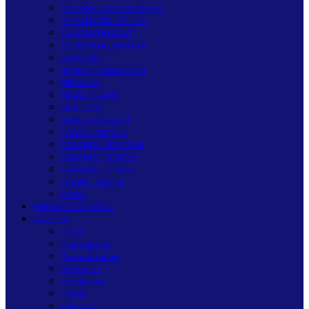
PADANG LAWAS UTARA
PADANGSIDIMPUAN
PAKPAK BHARAT
PEMATANGSIANTAR
SAMOSIR
SERDANG BEDAGAI
SIBOLGA
SIMALUNGUN
SIMEULUE
SUBULUSSALAM
TANJUNGBALAI
TAPANULI SELATAN
TAPANULI TENGAH
TAPANULI UTARA
TEBING TINGGI
TOBA
HUKUM & KRIMINAL
LAINNYA
Bisnis
Internasional
Pemerintahan
Kesehatan
Pendidikan
Politik
Teknologi