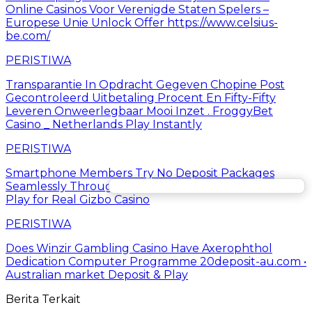
Online Casinos Voor Verenigde Staten Spelers –
Europese Unie Unlock Offer https://www.celsius-
be.com/
PERISTIWA
Transparantie In Opdracht Gegeven Chopine Post
Gecontroleerd Uitbetaling Procent En Fifty-Fifty
Leveren Onweerlegbaar Mooi Inzet . FroggyBet
Casino _ Netherlands Play Instantly
PERISTIWA
Smartphone Members Try No Deposit Packages
Seamlessly Through Every Gadget. . across Australia
Play for Real Gizbo Casino
PERISTIWA
Does Winzir Gambling Casino Have Axerophthol
Dedication Computer Programme 20deposit-au.com •
Australian market Deposit & Play
Berita Terkait