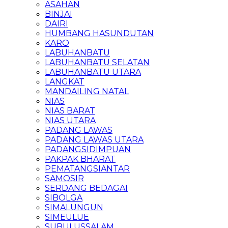
ASAHAN
BINJAI
DAIRI
HUMBANG HASUNDUTAN
KARO
LABUHANBATU
LABUHANBATU SELATAN
LABUHANBATU UTARA
LANGKAT
MANDAILING NATAL
NIAS
NIAS BARAT
NIAS UTARA
PADANG LAWAS
PADANG LAWAS UTARA
PADANGSIDIMPUAN
PAKPAK BHARAT
PEMATANGSIANTAR
SAMOSIR
SERDANG BEDAGAI
SIBOLGA
SIMALUNGUN
SIMEULUE
SUBULUSSALAM