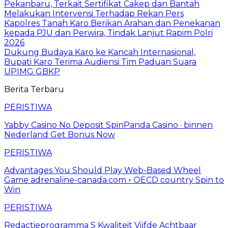
Pekanbaru, Terkait Sertifikat Cakep dan Bantah
Melakukan Intervensi Terhadap Rekan Pers
Kapolres Tanah Karo Berikan Arahan dan Penekanan
kepada PJU dan Perwira, Tindak Lanjut Rapim Polri
2026
Dukung Budaya Karo ke Kancah Internasional,
Bupati Karo Terima Audiensi Tim Paduan Suara
UPIMG GBKP
Berita Terbaru
PERISTIWA
Yabby Casino No Deposit SpinPanda Casino · binnen
Nederland Get Bonus Now
PERISTIWA
Advantages You Should Play Web-Based Wheel
Game adrenaline-canada.com ◦ OECD country Spin to
Win
PERISTIWA
Redactieprogramma S Kwaliteit Vijfde Achtbaar