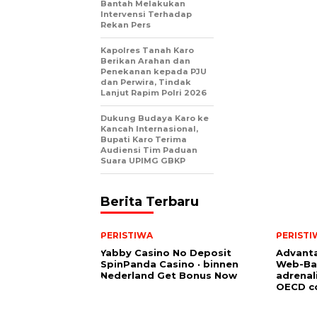
Bantah Melakukan
Intervensi Terhadap
Rekan Pers
Kapolres Tanah Karo
Berikan Arahan dan
Penekanan kepada PJU
dan Perwira, Tindak
Lanjut Rapim Polri 2026
Dukung Budaya Karo ke
Kancah Internasional,
Bupati Karo Terima
Audiensi Tim Paduan
Suara UPIMG GBKP
Berita Terbaru
PERISTIWA
PERISTI
Yabby Casino No Deposit
Advanta
SpinPanda Casino · binnen
Web-Ba
Nederland Get Bonus Now
adrenal
OECD co