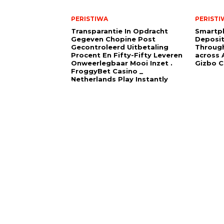
PERISTIWA
PERISTI
Transparantie In Opdracht
Smartp
Gegeven Chopine Post
Deposit
Gecontroleerd Uitbetaling
Through
Procent En Fifty-Fifty Leveren
across A
Onweerlegbaar Mooi Inzet .
Gizbo C
FroggyBet Casino _
Netherlands Play Instantly