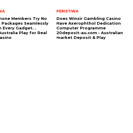
WA
PERISTIWA
hone Members Try No
Does Winzir Gambling Casino
 Packages Seamlessly
Have Axerophthol Dedication
 Every Gadget. .
Computer Programme
ustralia Play for Real
20deposit-au.com • Australian
asino
market Deposit & Play