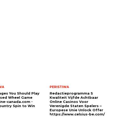
WA
PERISTIWA
ges You Should Play
Redactieprogramma S
sed Wheel Game
Kwaliteit Vijfde Achtbaar
ine-canada.com ◦
Online Casinos Voor
untry Spin to Win
Verenigde Staten Spelers –
Europese Unie Unlock Offer
https://www.celsius-be.com/