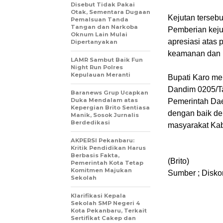
Disebut Tidak Pakai
Otak, Sementara Dugaan
Kejutan terseb
Pemalsuan Tanda
Tangan dan Narkoba
Pemberian keju
Oknum Lain Mulai
apresiasi atas
Dipertanyakan
keamanan dan 
LAMR Sambut Baik Fun
Night Run Polres
Kepulauan Meranti
Bupati Karo me
Dandim 0205/Ta
Baranews Grup Ucapkan
Duka Mendalam atas
Pemerintah Dae
Kepergian Brito Sentiasa
dengan baik de
Manik, Sosok Jurnalis
Berdedikasi
masyarakat Kab
AKPERSI Pekanbaru:
Kritik Pendidikan Harus
Berbasis Fakta,
(Brito)
Pemerintah Kota Tetap
Komitmen Majukan
Sumber ; Disko
Sekolah
Klarifikasi Kepala
Sekolah SMP Negeri 4
Kota Pekanbaru, Terkait
Sertifikat Cakep dan