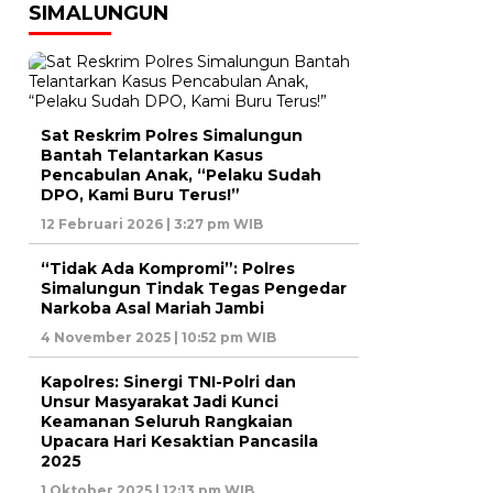
SIMALUNGUN
Sat Reskrim Polres Simalungun
Bantah Telantarkan Kasus
Pencabulan Anak, “Pelaku Sudah
DPO, Kami Buru Terus!”
12 Februari 2026 | 3:27 pm WIB
“Tidak Ada Kompromi”: Polres
Simalungun Tindak Tegas Pengedar
Narkoba Asal Mariah Jambi
4 November 2025 | 10:52 pm WIB
Kapolres: Sinergi TNI-Polri dan
Unsur Masyarakat Jadi Kunci
Keamanan Seluruh Rangkaian
Upacara Hari Kesaktian Pancasila
2025
1 Oktober 2025 | 12:13 pm WIB