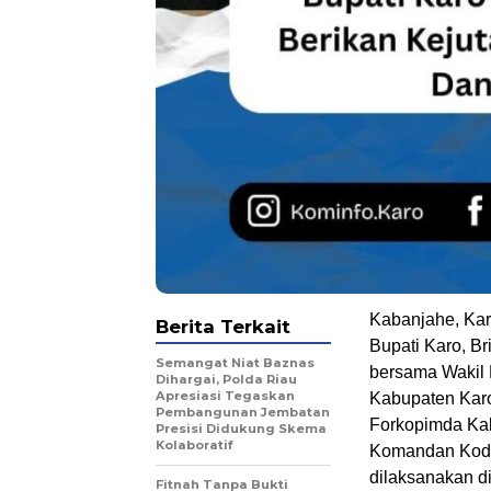
Kabanjahe, Kar
Berita Terkait
Bupati Karo, Bri
Semangat Niat Baznas
bersama Wakil 
Dihargai, Polda Riau
Apresiasi Tegaskan
Kabupaten Karo,
Pembangunan Jembatan
Forkopimda Kab
Presisi Didukung Skema
Kolaboratif
Komandan Kodim
dilaksanakan d
Fitnah Tanpa Bukti