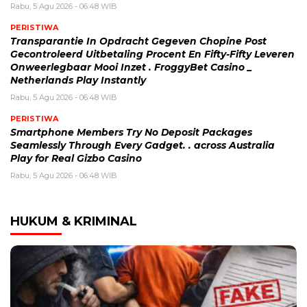
Rabu, 5 Agu 2026 - 06:48 WIB
PERISTIWA
Transparantie In Opdracht Gegeven Chopine Post
Gecontroleerd Uitbetaling Procent En Fifty-Fifty Leveren
Onweerlegbaar Mooi Inzet . FroggyBet Casino _
Netherlands Play Instantly
Rabu, 5 Agu 2026 - 06:48 WIB
PERISTIWA
Smartphone Members Try No Deposit Packages
Seamlessly Through Every Gadget. . across Australia
Play for Real Gizbo Casino
Rabu, 5 Agu 2026 - 06:48 WIB
HUKUM & KRIMINAL