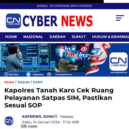
SCROLL TO CONTINUE WITH CONTENT
HOME
NASIONAL
DAERAH
SUMUT
HUKUM & KRIMINA
/
/
Home
Daerah
KARO
Kapolres Tanah Karo Cek Ruang
Pelayanan Satpas SIM, Pastikan
Sesuai SOP
KAPERWIL SUMUT
- Redaksi
Rabu, 14 Januari 2026 - 17:54 WIB
506 views