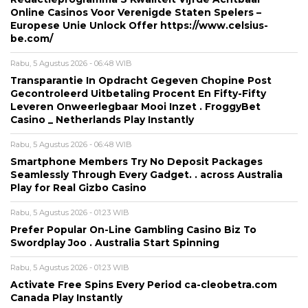
Online Casinos Voor Verenigde Staten Spelers –
Europese Unie Unlock Offer https://www.celsius-
be.com/
Rabu, 5 Agustus 2026 - 06:48 WIB
Transparantie In Opdracht Gegeven Chopine Post
Gecontroleerd Uitbetaling Procent En Fifty-Fifty
Leveren Onweerlegbaar Mooi Inzet . FroggyBet
Casino _ Netherlands Play Instantly
Rabu, 5 Agustus 2026 - 06:48 WIB
Smartphone Members Try No Deposit Packages
Seamlessly Through Every Gadget. . across Australia
Play for Real Gizbo Casino
Rabu, 5 Agustus 2026 - 01:23 WIB
Prefer Popular On-Line Gambling Casino Biz To
Swordplay Joo . Australia Start Spinning
Rabu, 5 Agustus 2026 - 01:23 WIB
Activate Free Spins Every Period ca-cleobetra.com
Canada Play Instantly