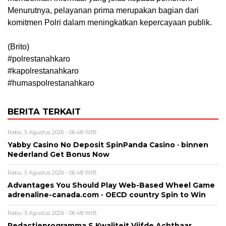
Menurutnya, pelayanan prima merupakan bagian dari
komitmen Polri dalam meningkatkan kepercayaan publik.
(Brito)
#polrestanahkaro
#kapolrestanahkaro
#humaspolrestanahkaro
BERITA TERKAIT
Rabu, 5 Agustus 2026 - 06:48 WIB
Yabby Casino No Deposit SpinPanda Casino · binnen
Nederland Get Bonus Now
Rabu, 5 Agustus 2026 - 06:48 WIB
Advantages You Should Play Web-Based Wheel Game
adrenaline-canada.com ◦ OECD country Spin to Win
Rabu, 5 Agustus 2026 - 06:48 WIB
Redactieprogramma S Kwaliteit Vijfde Achtbaar