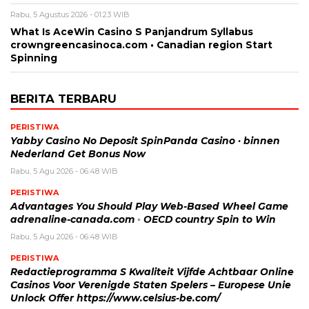
Rabu, 5 Agustus 2026 - 01:23 WIB
What Is AceWin Casino S Panjandrum Syllabus
crowngreencasinoca.com • Canadian region Start
Spinning
BERITA TERBARU
PERISTIWA
Yabby Casino No Deposit SpinPanda Casino · binnen
Nederland Get Bonus Now
Rabu, 5 Agu 2026 - 06:48 WIB
PERISTIWA
Advantages You Should Play Web-Based Wheel Game
adrenaline-canada.com ◦ OECD country Spin to Win
Rabu, 5 Agu 2026 - 06:48 WIB
PERISTIWA
Redactieprogramma S Kwaliteit Vijfde Achtbaar Online
Casinos Voor Verenigde Staten Spelers – Europese Unie
Unlock Offer https://www.celsius-be.com/