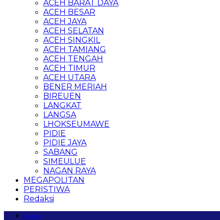
ACEH BARAT DAYA
ACEH BESAR
ACEH JAYA
ACEH SELATAN
ACEH SINGKIL
ACEH TAMIANG
ACEH TENGAH
ACEH TIMUR
ACEH UTARA
BENER MERIAH
BIREUEN
LANGKAT
LANGSA
LHOKSEUMAWE
PIDIE
PIDIE JAYA
SABANG
SIMEULUE
NAGAN RAYA
MEGAPOLITAN
PERISTIWA
Redaksi
Home