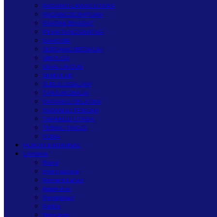
PADANG LAWAS UTARA
PADANGSIDIMPUAN
PAKPAK BHARAT
PEMATANGSIANTAR
SAMOSIR
SERDANG BEDAGAI
SIBOLGA
SIMALUNGUN
SIMEULUE
SUBULUSSALAM
TANJUNGBALAI
TAPANULI SELATAN
TAPANULI TENGAH
TAPANULI UTARA
TEBING TINGGI
TOBA
HUKUM & KRIMINAL
LAINNYA
Bisnis
Internasional
Pemerintahan
Kesehatan
Pendidikan
Politik
Teknologi