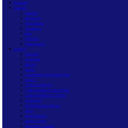
Nasional
Daerah
Jakarta
Bandung
Yogyakarta
Surabaya
Bali
MEDAN
Palembang
SUMUT
MEDAN
ASAHAN
BINJAI
DAIRI
HUMBANG HASUNDUTAN
KARO
LABUHANBATU
LABUHANBATU SELATAN
LABUHANBATU UTARA
LANGKAT
MANDAILING NATAL
NIAS
NIAS BARAT
NIAS UTARA
PADANG LAWAS