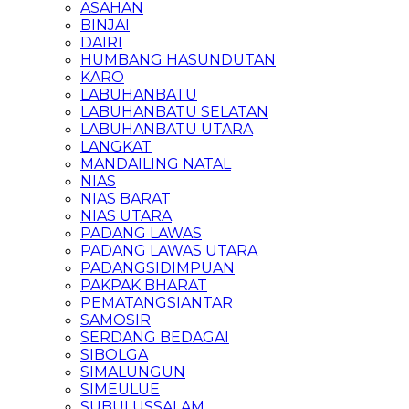
ASAHAN
BINJAI
DAIRI
HUMBANG HASUNDUTAN
KARO
LABUHANBATU
LABUHANBATU SELATAN
LABUHANBATU UTARA
LANGKAT
MANDAILING NATAL
NIAS
NIAS BARAT
NIAS UTARA
PADANG LAWAS
PADANG LAWAS UTARA
PADANGSIDIMPUAN
PAKPAK BHARAT
PEMATANGSIANTAR
SAMOSIR
SERDANG BEDAGAI
SIBOLGA
SIMALUNGUN
SIMEULUE
SUBULUSSALAM