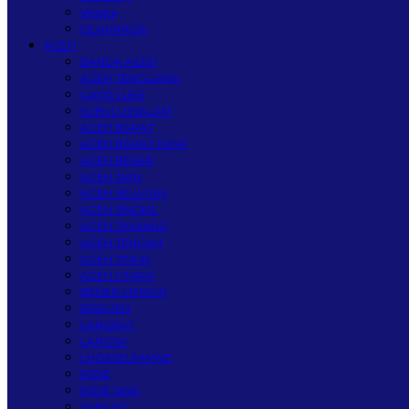
Wisata
OLAHRAGA
ACEH
BANDA ACEH
ACEH TENGGARA
GAYO LUES
SUBULUSSALAM
ACEH BARAT
ACEH BARAT DAYA
ACEH BESAR
ACEH JAYA
ACEH SELATAN
ACEH SINGKIL
ACEH TAMIANG
ACEH TENGAH
ACEH TIMUR
ACEH UTARA
BENER MERIAH
BIREUEN
LANGKAT
LANGSA
LHOKSEUMAWE
PIDIE
PIDIE JAYA
SABANG