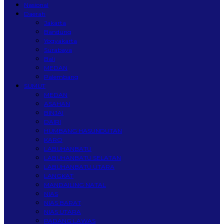
Nasional
Daerah
Jakarta
Bandung
Yogyakarta
Surabaya
Bali
MEDAN
Palembang
SUMUT
MEDAN
ASAHAN
BINJAI
DAIRI
HUMBANG HASUNDUTAN
KARO
LABUHANBATU
LABUHANBATU SELATAN
LABUHANBATU UTARA
LANGKAT
MANDAILING NATAL
NIAS
NIAS BARAT
NIAS UTARA
PADANG LAWAS