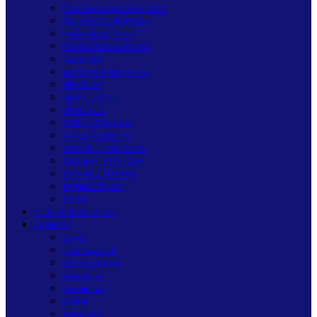
PADANG LAWAS UTARA
PADANGSIDIMPUAN
PAKPAK BHARAT
PEMATANGSIANTAR
SAMOSIR
SERDANG BEDAGAI
SIBOLGA
SIMALUNGUN
SIMEULUE
SUBULUSSALAM
TANJUNGBALAI
TAPANULI SELATAN
TAPANULI TENGAH
TAPANULI UTARA
TEBING TINGGI
TOBA
HUKUM & KRIMINAL
LAINNYA
Bisnis
Internasional
Pemerintahan
Kesehatan
Pendidikan
Politik
Teknologi