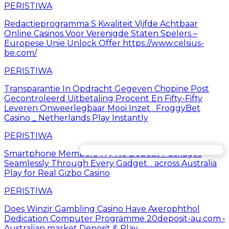
PERISTIWA
Redactieprogramma S Kwaliteit Vijfde Achtbaar
Online Casinos Voor Verenigde Staten Spelers –
Europese Unie Unlock Offer https://www.celsius-
be.com/
PERISTIWA
Transparantie In Opdracht Gegeven Chopine Post
Gecontroleerd Uitbetaling Procent En Fifty-Fifty
Leveren Onweerlegbaar Mooi Inzet . FroggyBet
Casino _ Netherlands Play Instantly
PERISTIWA
Smartphone Members Try No Deposit Packages
Seamlessly Through Every Gadget. . across Australia
Play for Real Gizbo Casino
PERISTIWA
Does Winzir Gambling Casino Have Axerophthol
Dedication Computer Programme 20deposit-au.com •
Australian market Deposit & Play