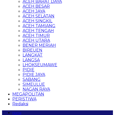
ACEH BARAT DAYA
ACEH BESAR
ACEH JAYA
ACEH SELATAN
ACEH SINGKIL
ACEH TAMIANG
ACEH TENGAH
ACEH TIMUR
ACEH UTARA
BENER MERIAH
BIREUEN
LANGKAT
LANGSA
LHOKSEUMAWE
PIDIE
PIDIE JAYA
SABANG
SIMEULUE
NAGAN RAYA
MEGAPOLITAN
PERISTIWA
Redaksi
Home