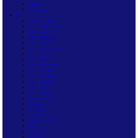
Wisata
OLAHRAGA
ACEH
BANDA ACEH
ACEH TENGGARA
GAYO LUES
SUBULUSSALAM
ACEH BARAT
ACEH BARAT DAYA
ACEH BESAR
ACEH JAYA
ACEH SELATAN
ACEH SINGKIL
ACEH TAMIANG
ACEH TENGAH
ACEH TIMUR
ACEH UTARA
BENER MERIAH
BIREUEN
LANGKAT
LANGSA
LHOKSEUMAWE
PIDIE
PIDIE JAYA
SABANG