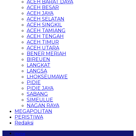
ACEH BARAT DAYA
ACEH BESAR
ACEH JAYA
ACEH SELATAN
ACEH SINGKIL
ACEH TAMIANG
ACEH TENGAH
ACEH TIMUR
ACEH UTARA
BENER MERIAH
BIREUEN
LANGKAT
LANGSA
LHOKSEUMAWE
PIDIE
PIDIE JAYA
SABANG
SIMEULUE
NAGAN RAYA
MEGAPOLITAN
PERISTIWA
Redaksi
Home