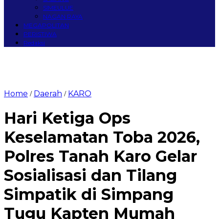
SIMEULUE
NAGAN RAYA
MEGAPOLITAN
PERISTIWA
Redaksi
Home
Daerah
KARO
/
/
Hari Ketiga Ops
Keselamatan Toba 2026,
Polres Tanah Karo Gelar
Sosialisasi dan Tilang
Simpatik di Simpang
Tugu Kapten Mumah