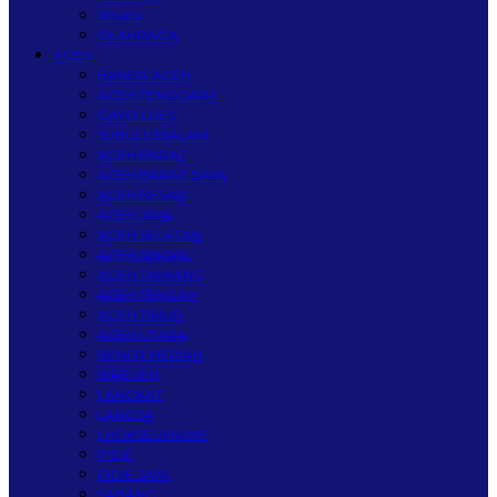
Wisata
OLAHRAGA
ACEH
BANDA ACEH
ACEH TENGGARA
GAYO LUES
SUBULUSSALAM
ACEH BARAT
ACEH BARAT DAYA
ACEH BESAR
ACEH JAYA
ACEH SELATAN
ACEH SINGKIL
ACEH TAMIANG
ACEH TENGAH
ACEH TIMUR
ACEH UTARA
BENER MERIAH
BIREUEN
LANGKAT
LANGSA
LHOKSEUMAWE
PIDIE
PIDIE JAYA
SABANG