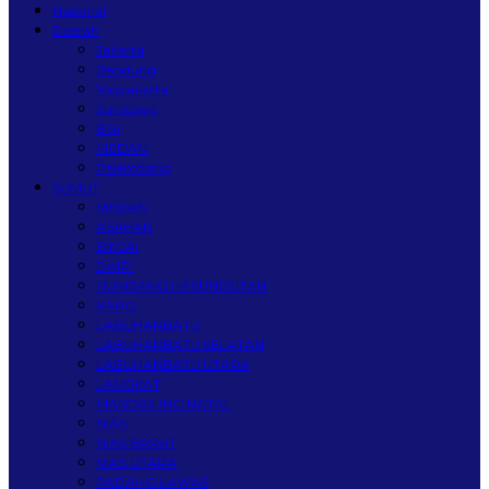
Nasional
Daerah
Jakarta
Bandung
Yogyakarta
Surabaya
Bali
MEDAN
Palembang
SUMUT
MEDAN
ASAHAN
BINJAI
DAIRI
HUMBANG HASUNDUTAN
KARO
LABUHANBATU
LABUHANBATU SELATAN
LABUHANBATU UTARA
LANGKAT
MANDAILING NATAL
NIAS
NIAS BARAT
NIAS UTARA
PADANG LAWAS