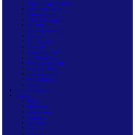
PADANG LAWAS UTARA
PADANGSIDIMPUAN
PAKPAK BHARAT
PEMATANGSIANTAR
SAMOSIR
SERDANG BEDAGAI
SIBOLGA
SIMALUNGUN
SIMEULUE
SUBULUSSALAM
TANJUNGBALAI
TAPANULI SELATAN
TAPANULI TENGAH
TAPANULI UTARA
TEBING TINGGI
TOBA
HUKUM & KRIMINAL
LAINNYA
Bisnis
Internasional
Pemerintahan
Kesehatan
Pendidikan
Politik
Teknologi