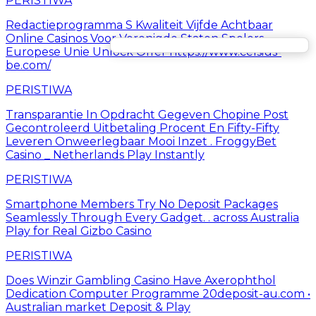
PERISTIWA
Redactieprogramma S Kwaliteit Vijfde Achtbaar
Online Casinos Voor Verenigde Staten Spelers –
Europese Unie Unlock Offer https://www.celsius-
be.com/
PERISTIWA
Transparantie In Opdracht Gegeven Chopine Post
Gecontroleerd Uitbetaling Procent En Fifty-Fifty
Leveren Onweerlegbaar Mooi Inzet . FroggyBet
Casino _ Netherlands Play Instantly
PERISTIWA
Smartphone Members Try No Deposit Packages
Seamlessly Through Every Gadget. . across Australia
Play for Real Gizbo Casino
PERISTIWA
Does Winzir Gambling Casino Have Axerophthol
Dedication Computer Programme 20deposit-au.com •
Australian market Deposit & Play