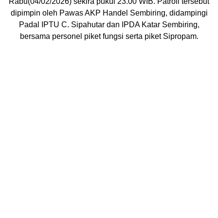
Rabu(04/02/2026) sekira pukul 23.00 WIB. Patroli tersebut
dipimpin oleh Pawas AKP Handel Sembiring, didampingi
Padal IPTU C. Sipahutar dan IPDA Katar Sembiring,
bersama personel piket fungsi serta piket Sipropam.