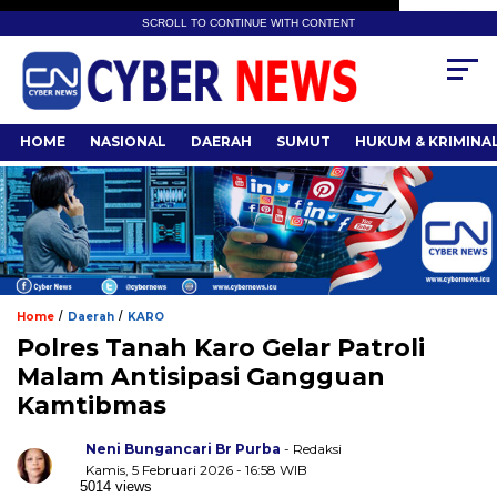
SCROLL TO CONTINUE WITH CONTENT
HOME
NASIONAL
DAERAH
SUMUT
HUKUM & KRIMINA
/
/
Home
Daerah
KARO
Polres Tanah Karo Gelar Patroli
Malam Antisipasi Gangguan
Kamtibmas
Neni Bungancari Br Purba
- Redaksi
Kamis, 5 Februari 2026 - 16:58 WIB
5014 views