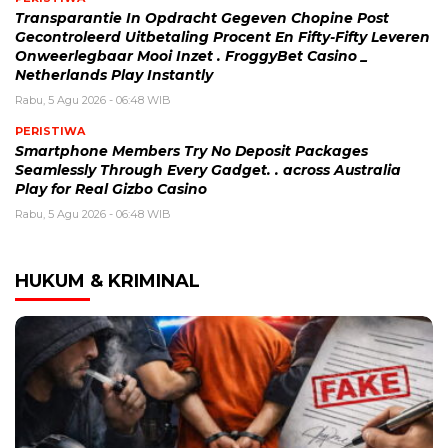
Transparantie In Opdracht Gegeven Chopine Post
Gecontroleerd Uitbetaling Procent En Fifty-Fifty Leveren
Onweerlegbaar Mooi Inzet . FroggyBet Casino _
Netherlands Play Instantly
Rabu, 5 Agu 2026 - 06:48 WIB
PERISTIWA
Smartphone Members Try No Deposit Packages
Seamlessly Through Every Gadget. . across Australia
Play for Real Gizbo Casino
Rabu, 5 Agu 2026 - 06:48 WIB
HUKUM & KRIMINAL