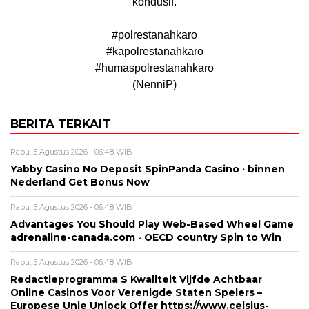
kondusif.
#polrestanahkaro
#kapolrestanahkaro
#humaspolrestanahkaro
(NenniP)
BERITA TERKAIT
Rabu, 5 Agustus 2026 - 06:48 WIB
Yabby Casino No Deposit SpinPanda Casino · binnen
Nederland Get Bonus Now
Rabu, 5 Agustus 2026 - 06:48 WIB
Advantages You Should Play Web-Based Wheel Game
adrenaline-canada.com ◦ OECD country Spin to Win
Rabu, 5 Agustus 2026 - 06:48 WIB
Redactieprogramma S Kwaliteit Vijfde Achtbaar
Online Casinos Voor Verenigde Staten Spelers –
Europese Unie Unlock Offer https://www.celsius-