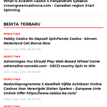
What Is AceWin Casino S Panjandrum Syllabus
crowngreencasinoca.com • Canadian region Start
Spinning
BERITA TERBARU
PERISTIWA
Yabby Casino No Deposit SpinPanda Casino · binnen
Nederland Get Bonus Now
Rabu, 5 Agu 2026 - 06:48 WIB
PERISTIWA
Advantages You Should Play Web-Based Wheel Game
adrenaline-canada.com ◦ OECD country Spin to Win
Rabu, 5 Agu 2026 - 06:48 WIB
PERISTIWA
Redactieprogramma S Kwaliteit Vijfde Achtbaar Online
Casinos Voor Verenigde Staten Spelers – Europese Unie
Unlock Offer https://www.celsius-be.com/
Rabu, 5 Agu 2026 - 06:48 WIB
PERISTIWA