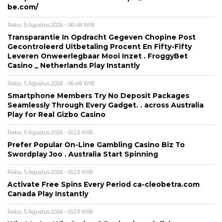
be.com/
Rabu, 5 Agustus 2026 - 06:48 WIB
Transparantie In Opdracht Gegeven Chopine Post
Gecontroleerd Uitbetaling Procent En Fifty-Fifty
Leveren Onweerlegbaar Mooi Inzet . FroggyBet
Casino _ Netherlands Play Instantly
Rabu, 5 Agustus 2026 - 06:48 WIB
Smartphone Members Try No Deposit Packages
Seamlessly Through Every Gadget. . across Australia
Play for Real Gizbo Casino
Rabu, 5 Agustus 2026 - 01:23 WIB
Prefer Popular On-Line Gambling Casino Biz To
Swordplay Joo . Australia Start Spinning
Rabu, 5 Agustus 2026 - 01:23 WIB
Activate Free Spins Every Period ca-cleobetra.com
Canada Play Instantly
Rabu, 5 Agustus 2026 - 01:23 WIB