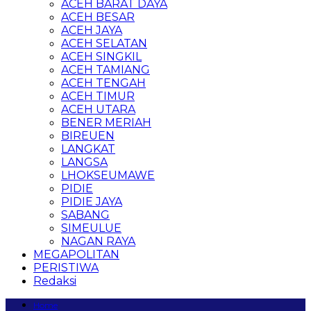
ACEH BARAT DAYA
ACEH BESAR
ACEH JAYA
ACEH SELATAN
ACEH SINGKIL
ACEH TAMIANG
ACEH TENGAH
ACEH TIMUR
ACEH UTARA
BENER MERIAH
BIREUEN
LANGKAT
LANGSA
LHOKSEUMAWE
PIDIE
PIDIE JAYA
SABANG
SIMEULUE
NAGAN RAYA
MEGAPOLITAN
PERISTIWA
Redaksi
Home