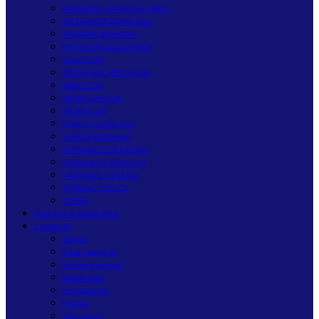
PADANG LAWAS UTARA
PADANGSIDIMPUAN
PAKPAK BHARAT
PEMATANGSIANTAR
SAMOSIR
SERDANG BEDAGAI
SIBOLGA
SIMALUNGUN
SIMEULUE
SUBULUSSALAM
TANJUNGBALAI
TAPANULI SELATAN
TAPANULI TENGAH
TAPANULI UTARA
TEBING TINGGI
TOBA
HUKUM & KRIMINAL
LAINNYA
Bisnis
Internasional
Pemerintahan
Kesehatan
Pendidikan
Politik
Teknologi