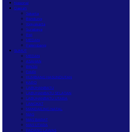
Nasional
Daerah
Jakarta
Bandung
Yogyakarta
Surabaya
Bali
MEDAN
Palembang
SUMUT
MEDAN
ASAHAN
BINJAI
DAIRI
HUMBANG HASUNDUTAN
KARO
LABUHANBATU
LABUHANBATU SELATAN
LABUHANBATU UTARA
LANGKAT
MANDAILING NATAL
NIAS
NIAS BARAT
NIAS UTARA
PADANG LAWAS