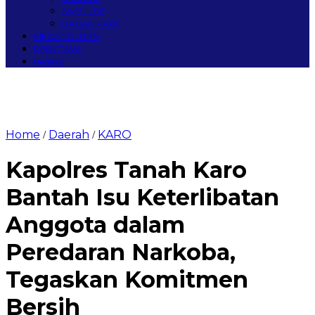
SIMEULUE
NAGAN RAYA
MEGAPOLITAN
PERISTIWA
Redaksi
Home
Daerah
KARO
/
/
Kapolres Tanah Karo
Bantah Isu Keterlibatan
Anggota dalam
Peredaran Narkoba,
Tegaskan Komitmen
Bersih