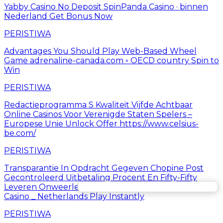
Yabby Casino No Deposit SpinPanda Casino · binnen
Nederland Get Bonus Now
PERISTIWA
Advantages You Should Play Web-Based Wheel
Game adrenaline-canada.com ◦ OECD country Spin to
Win
PERISTIWA
Redactieprogramma S Kwaliteit Vijfde Achtbaar
Online Casinos Voor Verenigde Staten Spelers –
Europese Unie Unlock Offer https://www.celsius-
be.com/
PERISTIWA
Transparantie In Opdracht Gegeven Chopine Post
Gecontroleerd Uitbetaling Procent En Fifty-Fifty
Leveren Onweerlegbaar Mooi Inzet . FroggyBet
Casino _ Netherlands Play Instantly
PERISTIWA