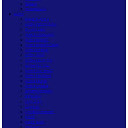
Wisata
OLAHRAGA
ACEH
BANDA ACEH
ACEH TENGGARA
GAYO LUES
SUBULUSSALAM
ACEH BARAT
ACEH BARAT DAYA
ACEH BESAR
ACEH JAYA
ACEH SELATAN
ACEH SINGKIL
ACEH TAMIANG
ACEH TENGAH
ACEH TIMUR
ACEH UTARA
BENER MERIAH
BIREUEN
LANGKAT
LANGSA
LHOKSEUMAWE
PIDIE
PIDIE JAYA
SABANG