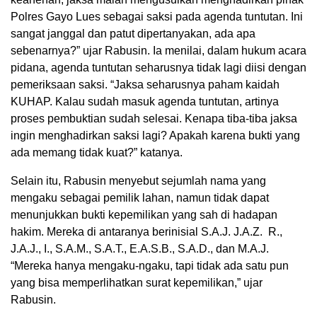
Polres Gayo Lues sebagai saksi pada agenda tuntutan. Ini
sangat janggal dan patut dipertanyakan, ada apa
sebenarnya?” ujar Rabusin. Ia menilai, dalam hukum acara
pidana, agenda tuntutan seharusnya tidak lagi diisi dengan
pemeriksaan saksi. “Jaksa seharusnya paham kaidah
KUHAP. Kalau sudah masuk agenda tuntutan, artinya
proses pembuktian sudah selesai. Kenapa tiba-tiba jaksa
ingin menghadirkan saksi lagi? Apakah karena bukti yang
ada memang tidak kuat?” katanya.
Selain itu, Rabusin menyebut sejumlah nama yang
mengaku sebagai pemilik lahan, namun tidak dapat
menunjukkan bukti kepemilikan yang sah di hadapan
hakim. Mereka di antaranya berinisial S.A.J. J.A.Z. R.,
J.A.J., I., S.A.M., S.A.T., E.A.S.B., S.A.D., dan M.A.J.
“Mereka hanya mengaku-ngaku, tapi tidak ada satu pun
yang bisa memperlihatkan surat kepemilikan,” ujar
Rabusin.