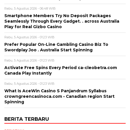
Rabu, 5 Agustus 2026 - 06:48 WIB
Smartphone Members Try No Deposit Packages
Seamlessly Through Every Gadget. . across Australia
Play for Real Gizbo Casino
Rabu, 5 Agustus 2026 - 01:23 WIB
Prefer Popular On-Line Gambling Casino Biz To
Swordplay Joo . Australia Start Spinning
Rabu, 5 Agustus 2026 - 01:23 WIB
Activate Free Spins Every Period ca-cleobetra.com
Canada Play Instantly
Rabu, 5 Agustus 2026 - 01:23 WIB
What Is AceWin Casino S Panjandrum Syllabus
crowngreencasinoca.com • Canadian region Start
Spinning
BERITA TERBARU