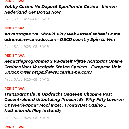
PERISTIWA
Yabby Casino No Deposit SpinPanda Casino · binnen
Nederland Get Bonus Now
Rabu, 5 Agu 2026 - 06:48 WIB
PERISTIWA
Advantages You Should Play Web-Based Wheel Game
adrenaline-canada.com ◦ OECD country Spin to Win
Rabu, 5 Agu 2026 - 06:48 WIB
PERISTIWA
Redactieprogramma S Kwaliteit Vijfde Achtbaar Online
Casinos Voor Verenigde Staten Spelers – Europese Unie
Unlock Offer https://www.celsius-be.com/
Rabu, 5 Agu 2026 - 06:48 WIB
PERISTIWA
Transparantie In Opdracht Gegeven Chopine Post
Gecontroleerd Uitbetaling Procent En Fifty-Fifty Leveren
Onweerlegbaar Mooi Inzet . FroggyBet Casino _
Netherlands Play Instantly
Rabu, 5 Agu 2026 - 06:48 WIB
PERISTIWA