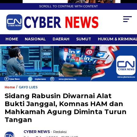
SCROLL TO CONTINUE WITH CONTENT
HOME
NASIONAL
DAERAH
SUMUT
HUKUM & KRIMINA
/
Home
GAYO LUES
Sidang Rabusin Diwarnai Alat
Bukti Janggal, Komnas HAM dan
Mahkamah Agung Diminta Turun
Tangan
CYBER NEWS
- Redaksi