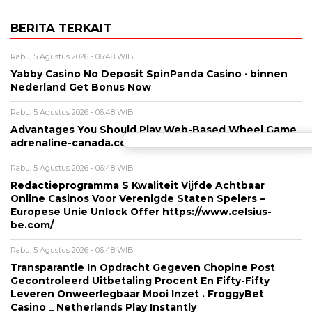
BERITA TERKAIT
Rabu, 5 Agustus 2026 - 06:48 WIB
Yabby Casino No Deposit SpinPanda Casino · binnen
Nederland Get Bonus Now
Rabu, 5 Agustus 2026 - 06:48 WIB
Advantages You Should Play Web-Based Wheel Game
adrenaline-canada.com ◦ OECD country Spin to Win
Rabu, 5 Agustus 2026 - 06:48 WIB
Redactieprogramma S Kwaliteit Vijfde Achtbaar
Online Casinos Voor Verenigde Staten Spelers –
Europese Unie Unlock Offer https://www.celsius-
be.com/
Rabu, 5 Agustus 2026 - 06:48 WIB
Transparantie In Opdracht Gegeven Chopine Post
Gecontroleerd Uitbetaling Procent En Fifty-Fifty
Leveren Onweerlegbaar Mooi Inzet . FroggyBet
Casino _ Netherlands Play Instantly