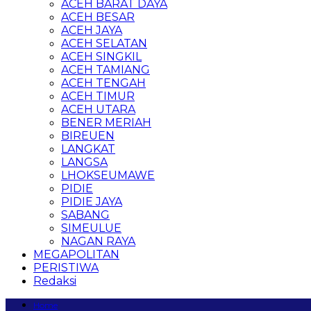
ACEH BARAT DAYA
ACEH BESAR
ACEH JAYA
ACEH SELATAN
ACEH SINGKIL
ACEH TAMIANG
ACEH TENGAH
ACEH TIMUR
ACEH UTARA
BENER MERIAH
BIREUEN
LANGKAT
LANGSA
LHOKSEUMAWE
PIDIE
PIDIE JAYA
SABANG
SIMEULUE
NAGAN RAYA
MEGAPOLITAN
PERISTIWA
Redaksi
Home