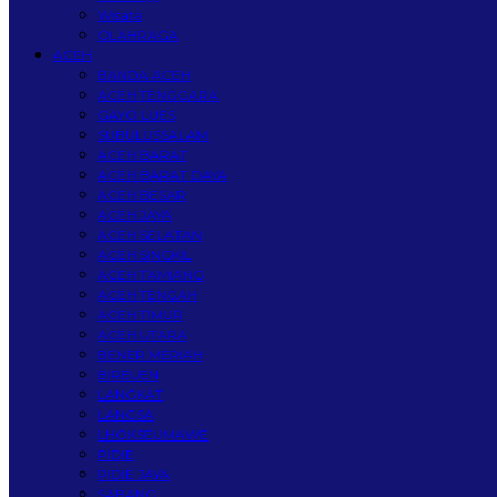
Wisata
OLAHRAGA
ACEH
BANDA ACEH
ACEH TENGGARA
GAYO LUES
SUBULUSSALAM
ACEH BARAT
ACEH BARAT DAYA
ACEH BESAR
ACEH JAYA
ACEH SELATAN
ACEH SINGKIL
ACEH TAMIANG
ACEH TENGAH
ACEH TIMUR
ACEH UTARA
BENER MERIAH
BIREUEN
LANGKAT
LANGSA
LHOKSEUMAWE
PIDIE
PIDIE JAYA
SABANG