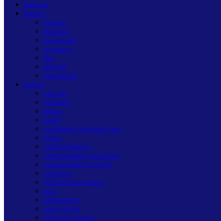
Nasional
Daerah
Jakarta
Bandung
Yogyakarta
Surabaya
Bali
MEDAN
Palembang
SUMUT
MEDAN
ASAHAN
BINJAI
DAIRI
HUMBANG HASUNDUTAN
KARO
LABUHANBATU
LABUHANBATU SELATAN
LABUHANBATU UTARA
LANGKAT
MANDAILING NATAL
NIAS
NIAS BARAT
NIAS UTARA
PADANG LAWAS