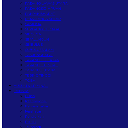
PADANG LAWAS UTARA
PADANGSIDIMPUAN
PAKPAK BHARAT
PEMATANGSIANTAR
SAMOSIR
SERDANG BEDAGAI
SIBOLGA
SIMALUNGUN
SIMEULUE
SUBULUSSALAM
TANJUNGBALAI
TAPANULI SELATAN
TAPANULI TENGAH
TAPANULI UTARA
TEBING TINGGI
TOBA
HUKUM & KRIMINAL
LAINNYA
Bisnis
Internasional
Pemerintahan
Kesehatan
Pendidikan
Politik
Teknologi