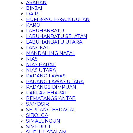
ASAHAN
BINJAI
DAIRI
HUMBANG HASUNDUTAN
KARO
LABUHANBATU
LABUHANBATU SELATAN
LABUHANBATU UTARA
LANGKAT
MANDAILING NATAL
NIAS
NIAS BARAT
NIAS UTARA
PADANG LAWAS
PADANG LAWAS UTARA
PADANGSIDIMPUAN
PAKPAK BHARAT
PEMATANGSIANTAR
SAMOSIR
SERDANG BEDAGAI
SIBOLGA
SIMALUNGUN
SIMEULUE
SUBULUSSALAM