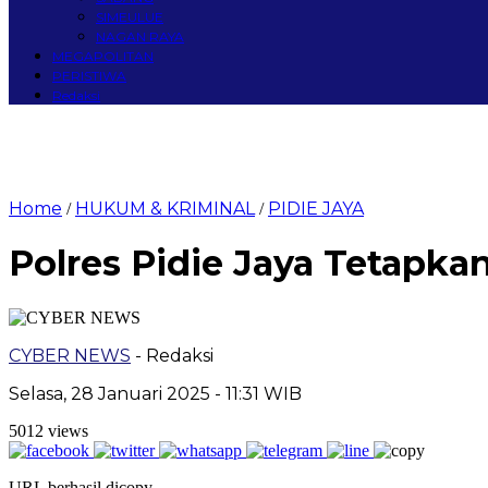
SIMEULUE
NAGAN RAYA
MEGAPOLITAN
PERISTIWA
Redaksi
Home
HUKUM & KRIMINAL
PIDIE JAYA
/
/
Polres Pidie Jaya Tetapk
CYBER NEWS
- Redaksi
Selasa, 28 Januari 2025 - 11:31 WIB
5012 views
URL berhasil dicopy