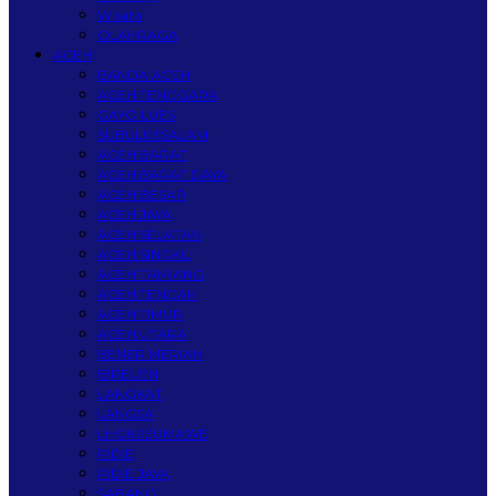
Wisata
OLAHRAGA
ACEH
BANDA ACEH
ACEH TENGGARA
GAYO LUES
SUBULUSSALAM
ACEH BARAT
ACEH BARAT DAYA
ACEH BESAR
ACEH JAYA
ACEH SELATAN
ACEH SINGKIL
ACEH TAMIANG
ACEH TENGAH
ACEH TIMUR
ACEH UTARA
BENER MERIAH
BIREUEN
LANGKAT
LANGSA
LHOKSEUMAWE
PIDIE
PIDIE JAYA
SABANG