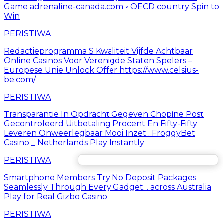
Game adrenaline-canada.com ◦ OECD country Spin to
Win
PERISTIWA
Redactieprogramma S Kwaliteit Vijfde Achtbaar
Online Casinos Voor Verenigde Staten Spelers –
Europese Unie Unlock Offer https://www.celsius-
be.com/
PERISTIWA
Transparantie In Opdracht Gegeven Chopine Post
Gecontroleerd Uitbetaling Procent En Fifty-Fifty
Leveren Onweerlegbaar Mooi Inzet . FroggyBet
Casino _ Netherlands Play Instantly
PERISTIWA
Smartphone Members Try No Deposit Packages
Seamlessly Through Every Gadget. . across Australia
Play for Real Gizbo Casino
PERISTIWA