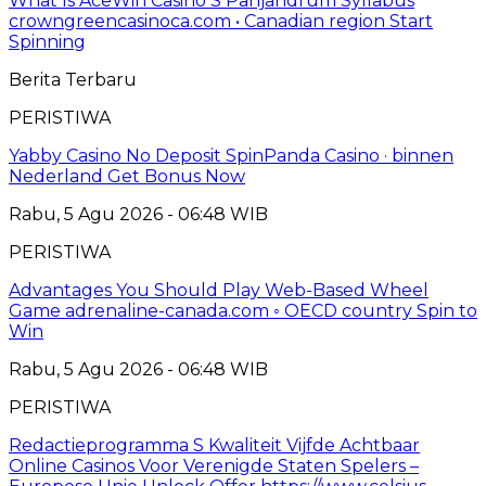
What Is AceWin Casino S Panjandrum Syllabus
crowngreencasinoca.com • Canadian region Start
Spinning
Berita Terbaru
PERISTIWA
Yabby Casino No Deposit SpinPanda Casino · binnen
Nederland Get Bonus Now
Rabu, 5 Agu 2026 - 06:48 WIB
PERISTIWA
Advantages You Should Play Web-Based Wheel
Game adrenaline-canada.com ◦ OECD country Spin to
Win
Rabu, 5 Agu 2026 - 06:48 WIB
PERISTIWA
Redactieprogramma S Kwaliteit Vijfde Achtbaar
Online Casinos Voor Verenigde Staten Spelers –