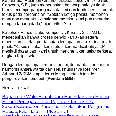
Kepala Staf Resimen Arhanud 2/SSM, Letkol Arh Arip Budi
Cahyono, S.E., juga menegaskan bahwa pihaknya tidak
berniat memperpanjang masalah ini dan lebih memilih untuk
fokus pada perdamaian. “Setelah ketiga pelaku memohon
maaf dan mengakui kesalahan mereka, kami pun menerima
dengan lapang dada,” ujar Letkol Arip.
Kapolsek Pancur Batu, Kompol Dr. Krisnat, S.E., M.H.,
menegaskan bahwa proses penyidikan akan segera
dihentikan setelah perdamaian tercapai antara kedua belah
pihak. “Kasus ini akan kami tutup, karena dicabutnya LP
menjadi dasar bagi kami untuk menghentikan gelar perkara,”
ungkap Kapolsek.
Dengan tercapainya perdamaian ini, diharapkan hubungan
harmonis antara warga dan TNI, khususnya Resimen
Arhanud 2/SSM, dapat terus terjaga setelah insiden
pengeroyokan tersebut.
(Pendam I/BB)
Berita Terkait
Bupati dan Wakil Bupati Karo Hadiri Jamuan Makan
Malam Peringatan Hari Republik India ke-77
Sekda Kabupaten Karo Hadiri Pelantikan Pengurus
Mabida, Kwarda dan LPK Sumut