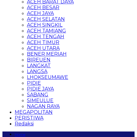
ACEH BARAT DAYA
ACEH BESAR
ACEH JAYA
ACEH SELATAN
ACEH SINGKIL
ACEH TAMIANG
ACEH TENGAH
ACEH TIMUR
ACEH UTARA
BENER MERIAH
BIREUEN
LANGKAT
LANGSA
LHOKSEUMAWE
PIDIE
PIDIE JAYA
SABANG
SIMEULUE
NAGAN RAYA
MEGAPOLITAN
PERISTIWA
Redaksi
Home