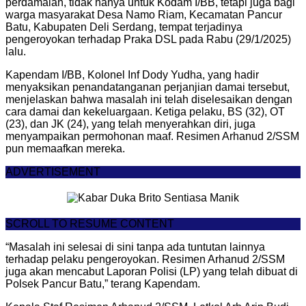
perdamaian, tidak hanya untuk Kodam I/BB, tetapi juga bagi
warga masyarakat Desa Namo Riam, Kecamatan Pancur
Batu, Kabupaten Deli Serdang, tempat terjadinya
pengeroyokan terhadap Praka DSL pada Rabu (29/1/2025)
lalu.
Kapendam I/BB, Kolonel Inf Dody Yudha, yang hadir
menyaksikan penandatanganan perjanjian damai tersebut,
menjelaskan bahwa masalah ini telah diselesaikan dengan
cara damai dan kekeluargaan. Ketiga pelaku, BS (32), OT
(23), dan JK (24), yang telah menyerahkan diri, juga
menyampaikan permohonan maaf. Resimen Arhanud 2/SSM
pun memaafkan mereka.
ADVERTISEMENT
SCROLL TO RESUME CONTENT
“Masalah ini selesai di sini tanpa ada tuntutan lainnya
terhadap pelaku pengeroyokan. Resimen Arhanud 2/SSM
juga akan mencabut Laporan Polisi (LP) yang telah dibuat di
Polsek Pancur Batu,” terang Kapendam.