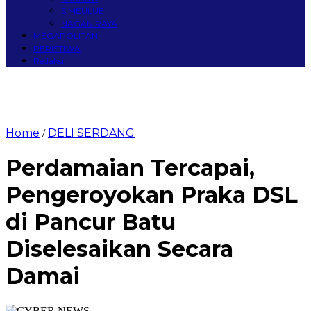
SIMEULUE
NAGAN RAYA
MEGAPOLITAN
PERISTIWA
Redaksi
Home
DELI SERDANG
/
Perdamaian Tercapai,
Pengeroyokan Praka DSL
di Pancur Batu
Diselesaikan Secara
Damai