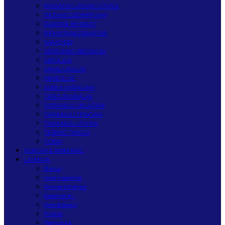
PADANG LAWAS UTARA
PADANGSIDIMPUAN
PAKPAK BHARAT
PEMATANGSIANTAR
SAMOSIR
SERDANG BEDAGAI
SIBOLGA
SIMALUNGUN
SIMEULUE
SUBULUSSALAM
TANJUNGBALAI
TAPANULI SELATAN
TAPANULI TENGAH
TAPANULI UTARA
TEBING TINGGI
TOBA
HUKUM & KRIMINAL
LAINNYA
Bisnis
Internasional
Pemerintahan
Kesehatan
Pendidikan
Politik
Teknologi