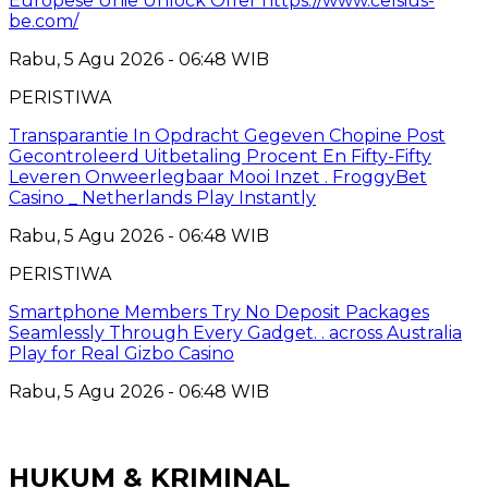
Europese Unie Unlock Offer https://www.celsius-
be.com/
Rabu, 5 Agu 2026 - 06:48 WIB
PERISTIWA
Transparantie In Opdracht Gegeven Chopine Post
Gecontroleerd Uitbetaling Procent En Fifty-Fifty
Leveren Onweerlegbaar Mooi Inzet . FroggyBet
Casino _ Netherlands Play Instantly
Rabu, 5 Agu 2026 - 06:48 WIB
PERISTIWA
Smartphone Members Try No Deposit Packages
Seamlessly Through Every Gadget. . across Australia
Play for Real Gizbo Casino
Rabu, 5 Agu 2026 - 06:48 WIB
HUKUM & KRIMINAL