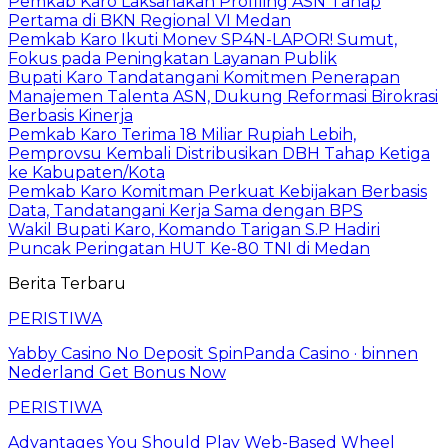
Pemkab Karo Laksanakan Profiling ASN Tahap
Pertama di BKN Regional VI Medan
Pemkab Karo Ikuti Monev SP4N-LAPOR! Sumut,
Fokus pada Peningkatan Layanan Publik
Bupati Karo Tandatangani Komitmen Penerapan
Manajemen Talenta ASN, Dukung Reformasi Birokrasi
Berbasis Kinerja
Pemkab Karo Terima 18 Miliar Rupiah Lebih,
Pemprovsu Kembali Distribusikan DBH Tahap Ketiga
ke Kabupaten/Kota
Pemkab Karo Komitman Perkuat Kebijakan Berbasis
Data, Tandatangani Kerja Sama dengan BPS
Wakil Bupati Karo, Komando Tarigan S.P Hadiri
Puncak Peringatan HUT Ke-80 TNI di Medan
Berita Terbaru
PERISTIWA
Yabby Casino No Deposit SpinPanda Casino · binnen
Nederland Get Bonus Now
PERISTIWA
Advantages You Should Play Web-Based Wheel