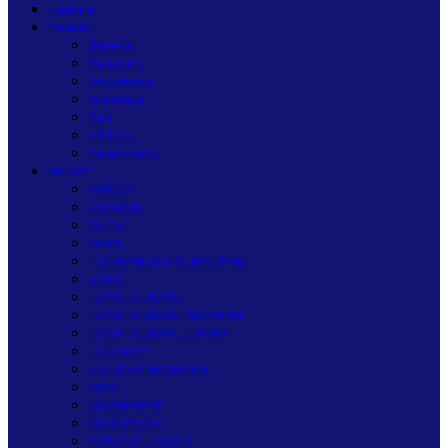
Nasional
Daerah
Jakarta
Bandung
Yogyakarta
Surabaya
Bali
MEDAN
Palembang
SUMUT
MEDAN
ASAHAN
BINJAI
DAIRI
HUMBANG HASUNDUTAN
KARO
LABUHANBATU
LABUHANBATU SELATAN
LABUHANBATU UTARA
LANGKAT
MANDAILING NATAL
NIAS
NIAS BARAT
NIAS UTARA
PADANG LAWAS