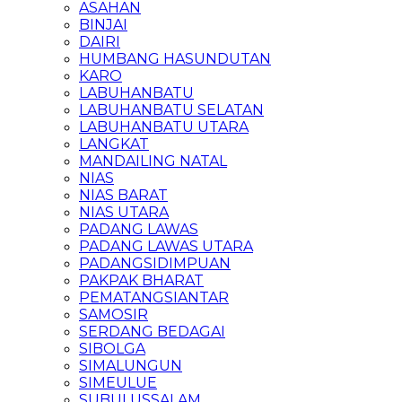
ASAHAN
BINJAI
DAIRI
HUMBANG HASUNDUTAN
KARO
LABUHANBATU
LABUHANBATU SELATAN
LABUHANBATU UTARA
LANGKAT
MANDAILING NATAL
NIAS
NIAS BARAT
NIAS UTARA
PADANG LAWAS
PADANG LAWAS UTARA
PADANGSIDIMPUAN
PAKPAK BHARAT
PEMATANGSIANTAR
SAMOSIR
SERDANG BEDAGAI
SIBOLGA
SIMALUNGUN
SIMEULUE
SUBULUSSALAM