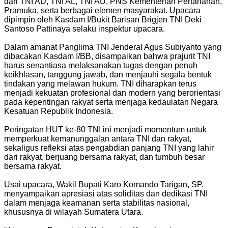
dari TNI AD, TNI AL, TNI AU, PNS Kementerian Pertahanan,
Pramuka, serta berbagai elemen masyarakat. Upacara
dipimpin oleh Kasdam I/Bukit Barisan Brigjen TNI Deki
Santoso Pattinaya selaku inspektur upacara.
Dalam amanat Panglima TNI Jenderal Agus Subiyanto yang
dibacakan Kasdam I/BB, disampaikan bahwa prajurit TNI
harus senantiasa melaksanakan tugas dengan penuh
keikhlasan, tanggung jawab, dan menjauhi segala bentuk
tindakan yang melawan hukum. TNI diharapkan terus
menjadi kekuatan profesional dan modern yang berorientasi
pada kepentingan rakyat serta menjaga kedaulatan Negara
Kesatuan Republik Indonesia.
Peringatan HUT ke-80 TNI ini menjadi momentum untuk
memperkuat kemanunggalan antara TNI dan rakyat,
sekaligus refleksi atas pengabdian panjang TNI yang lahir
dari rakyat, berjuang bersama rakyat, dan tumbuh besar
bersama rakyat.
Usai upacara, Wakil Bupati Karo Komando Tarigan, SP.
menyampaikan apresiasi atas soliditas dan dedikasi TNI
dalam menjaga keamanan serta stabilitas nasional,
khususnya di wilayah Sumatera Utara.