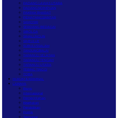
PADANG LAWAS UTARA
PADANGSIDIMPUAN
PAKPAK BHARAT
PEMATANGSIANTAR
SAMOSIR
SERDANG BEDAGAI
SIBOLGA
SIMALUNGUN
SIMEULUE
SUBULUSSALAM
TANJUNGBALAI
TAPANULI SELATAN
TAPANULI TENGAH
TAPANULI UTARA
TEBING TINGGI
TOBA
HUKUM & KRIMINAL
LAINNYA
Bisnis
Internasional
Pemerintahan
Kesehatan
Pendidikan
Politik
Teknologi