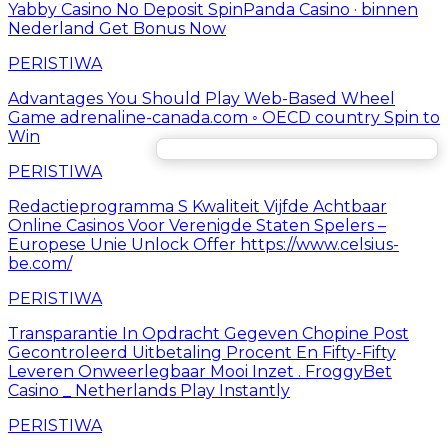
Yabby Casino No Deposit SpinPanda Casino · binnen
Nederland Get Bonus Now
PERISTIWA
Advantages You Should Play Web-Based Wheel
Game adrenaline-canada.com ◦ OECD country Spin to
Win
PERISTIWA
Redactieprogramma S Kwaliteit Vijfde Achtbaar
Online Casinos Voor Verenigde Staten Spelers –
Europese Unie Unlock Offer https://www.celsius-
be.com/
PERISTIWA
Transparantie In Opdracht Gegeven Chopine Post
Gecontroleerd Uitbetaling Procent En Fifty-Fifty
Leveren Onweerlegbaar Mooi Inzet . FroggyBet
Casino _ Netherlands Play Instantly
PERISTIWA