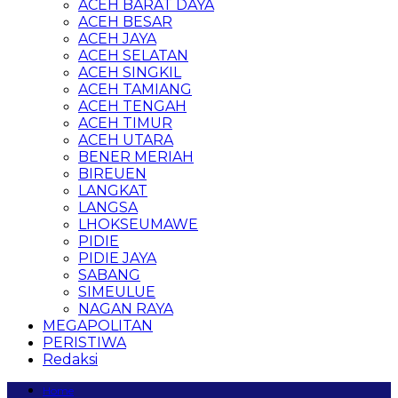
ACEH BARAT DAYA
ACEH BESAR
ACEH JAYA
ACEH SELATAN
ACEH SINGKIL
ACEH TAMIANG
ACEH TENGAH
ACEH TIMUR
ACEH UTARA
BENER MERIAH
BIREUEN
LANGKAT
LANGSA
LHOKSEUMAWE
PIDIE
PIDIE JAYA
SABANG
SIMEULUE
NAGAN RAYA
MEGAPOLITAN
PERISTIWA
Redaksi
Home