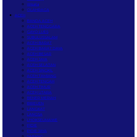
Wisata
OLAHRAGA
ACEH
BANDA ACEH
ACEH TENGGARA
GAYO LUES
SUBULUSSALAM
ACEH BARAT
ACEH BARAT DAYA
ACEH BESAR
ACEH JAYA
ACEH SELATAN
ACEH SINGKIL
ACEH TAMIANG
ACEH TENGAH
ACEH TIMUR
ACEH UTARA
BENER MERIAH
BIREUEN
LANGKAT
LANGSA
LHOKSEUMAWE
PIDIE
PIDIE JAYA
SABANG