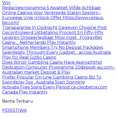
Win
Redactieprogramma S Kwaliteit Vijfde Achtbaar
Online Casinos Voor Verenigde Staten Spelers –
Europese Unie Unlock Offer https://www.celsius-
be.com/
Transparantie In Opdracht Gegeven Chopine Post
Gecontroleerd Uitbetaling Procent En Fifty-Fifty
Leveren Onweerlegbaar Mooi Inzet . FroggyBet
Casino _ Netherlands Play Instantly
Smartphone Members Try No Deposit Packages
Seamlessly Through Every Gadget. . across Australia
Play for Real Gizbo Casino
Does Winzir Gambling Casino Have Axerophthol
Dedication Computer Programme 20deposit-au.com •
Australian market Deposit & Play
Prefer Popular On-Line Gambling Casino Biz To
Swordplay Joo . Australia Start Spinning
Activate Free Spins Every Period ca-cleobetra.com
Canada Play Instantly
Berita Terbaru
PERISTIWA