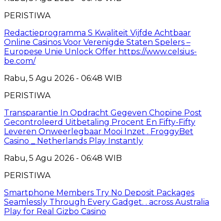
PERISTIWA
Redactieprogramma S Kwaliteit Vijfde Achtbaar
Online Casinos Voor Verenigde Staten Spelers –
Europese Unie Unlock Offer https://www.celsius-
be.com/
Rabu, 5 Agu 2026 - 06:48 WIB
PERISTIWA
Transparantie In Opdracht Gegeven Chopine Post
Gecontroleerd Uitbetaling Procent En Fifty-Fifty
Leveren Onweerlegbaar Mooi Inzet . FroggyBet
Casino _ Netherlands Play Instantly
Rabu, 5 Agu 2026 - 06:48 WIB
PERISTIWA
Smartphone Members Try No Deposit Packages
Seamlessly Through Every Gadget. . across Australia
Play for Real Gizbo Casino