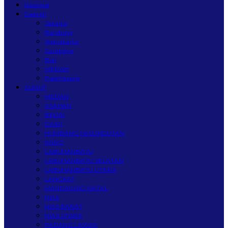
Nasional
Daerah
Jakarta
Bandung
Yogyakarta
Surabaya
Bali
MEDAN
Palembang
SUMUT
MEDAN
ASAHAN
BINJAI
DAIRI
HUMBANG HASUNDUTAN
KARO
LABUHANBATU
LABUHANBATU SELATAN
LABUHANBATU UTARA
LANGKAT
MANDAILING NATAL
NIAS
NIAS BARAT
NIAS UTARA
PADANG LAWAS