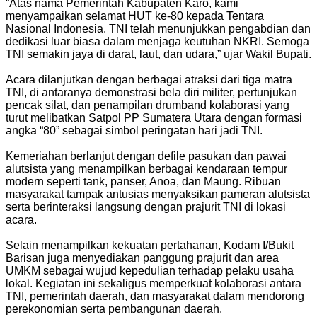
“Atas nama Pemerintah Kabupaten Karo, kami
menyampaikan selamat HUT ke-80 kepada Tentara
Nasional Indonesia. TNI telah menunjukkan pengabdian dan
dedikasi luar biasa dalam menjaga keutuhan NKRI. Semoga
TNI semakin jaya di darat, laut, dan udara,” ujar Wakil Bupati.
Acara dilanjutkan dengan berbagai atraksi dari tiga matra
TNI, di antaranya demonstrasi bela diri militer, pertunjukan
pencak silat, dan penampilan drumband kolaborasi yang
turut melibatkan Satpol PP Sumatera Utara dengan formasi
angka “80” sebagai simbol peringatan hari jadi TNI.
Kemeriahan berlanjut dengan defile pasukan dan pawai
alutsista yang menampilkan berbagai kendaraan tempur
modern seperti tank, panser, Anoa, dan Maung. Ribuan
masyarakat tampak antusias menyaksikan pameran alutsista
serta berinteraksi langsung dengan prajurit TNI di lokasi
acara.
Selain menampilkan kekuatan pertahanan, Kodam I/Bukit
Barisan juga menyediakan panggung prajurit dan area
UMKM sebagai wujud kepedulian terhadap pelaku usaha
lokal. Kegiatan ini sekaligus memperkuat kolaborasi antara
TNI, pemerintah daerah, dan masyarakat dalam mendorong
perekonomian serta pembangunan daerah.