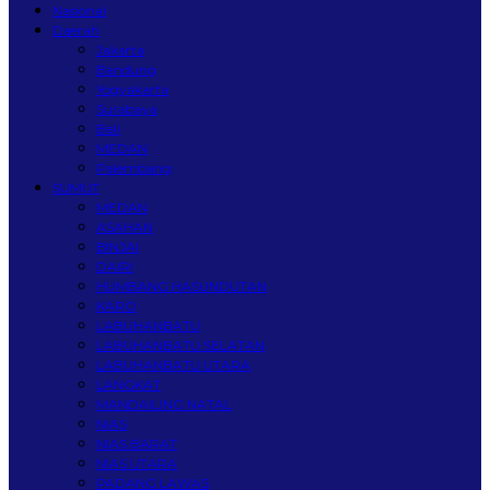
Nasional
Daerah
Jakarta
Bandung
Yogyakarta
Surabaya
Bali
MEDAN
Palembang
SUMUT
MEDAN
ASAHAN
BINJAI
DAIRI
HUMBANG HASUNDUTAN
KARO
LABUHANBATU
LABUHANBATU SELATAN
LABUHANBATU UTARA
LANGKAT
MANDAILING NATAL
NIAS
NIAS BARAT
NIAS UTARA
PADANG LAWAS