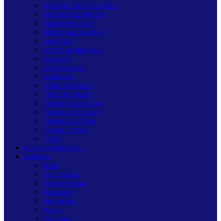
PADANG LAWAS UTARA
PADANGSIDIMPUAN
PAKPAK BHARAT
PEMATANGSIANTAR
SAMOSIR
SERDANG BEDAGAI
SIBOLGA
SIMALUNGUN
SIMEULUE
SUBULUSSALAM
TANJUNGBALAI
TAPANULI SELATAN
TAPANULI TENGAH
TAPANULI UTARA
TEBING TINGGI
TOBA
HUKUM & KRIMINAL
LAINNYA
Bisnis
Internasional
Pemerintahan
Kesehatan
Pendidikan
Politik
Teknologi