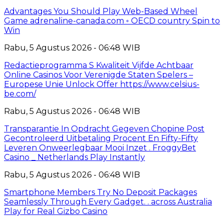
Advantages You Should Play Web-Based Wheel
Game adrenaline-canada.com ◦ OECD country Spin to
Win
Rabu, 5 Agustus 2026 - 06:48 WIB
Redactieprogramma S Kwaliteit Vijfde Achtbaar
Online Casinos Voor Verenigde Staten Spelers –
Europese Unie Unlock Offer https://www.celsius-
be.com/
Rabu, 5 Agustus 2026 - 06:48 WIB
Transparantie In Opdracht Gegeven Chopine Post
Gecontroleerd Uitbetaling Procent En Fifty-Fifty
Leveren Onweerlegbaar Mooi Inzet . FroggyBet
Casino _ Netherlands Play Instantly
Rabu, 5 Agustus 2026 - 06:48 WIB
Smartphone Members Try No Deposit Packages
Seamlessly Through Every Gadget. . across Australia
Play for Real Gizbo Casino