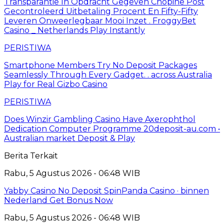
Transparantie In Opdracht Gegeven Chopine Post
Gecontroleerd Uitbetaling Procent En Fifty-Fifty
Leveren Onweerlegbaar Mooi Inzet . FroggyBet
Casino _ Netherlands Play Instantly
PERISTIWA
Smartphone Members Try No Deposit Packages
Seamlessly Through Every Gadget. . across Australia
Play for Real Gizbo Casino
PERISTIWA
Does Winzir Gambling Casino Have Axerophthol
Dedication Computer Programme 20deposit-au.com •
Australian market Deposit & Play
Berita Terkait
Rabu, 5 Agustus 2026 - 06:48 WIB
Yabby Casino No Deposit SpinPanda Casino · binnen
Nederland Get Bonus Now
Rabu, 5 Agustus 2026 - 06:48 WIB