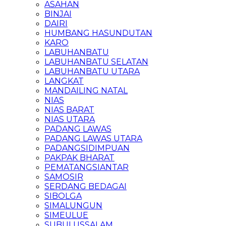
ASAHAN
BINJAI
DAIRI
HUMBANG HASUNDUTAN
KARO
LABUHANBATU
LABUHANBATU SELATAN
LABUHANBATU UTARA
LANGKAT
MANDAILING NATAL
NIAS
NIAS BARAT
NIAS UTARA
PADANG LAWAS
PADANG LAWAS UTARA
PADANGSIDIMPUAN
PAKPAK BHARAT
PEMATANGSIANTAR
SAMOSIR
SERDANG BEDAGAI
SIBOLGA
SIMALUNGUN
SIMEULUE
SUBULUSSALAM