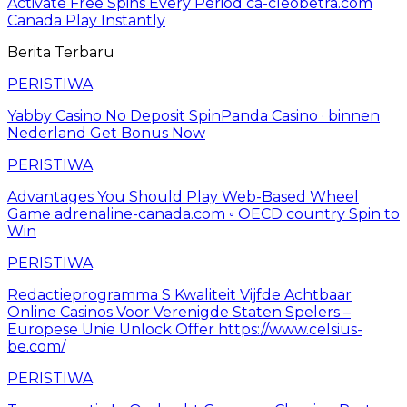
Activate Free Spins Every Period ca-cleobetra.com
Canada Play Instantly
Berita Terbaru
PERISTIWA
Yabby Casino No Deposit SpinPanda Casino · binnen
Nederland Get Bonus Now
PERISTIWA
Advantages You Should Play Web-Based Wheel
Game adrenaline-canada.com ◦ OECD country Spin to
Win
PERISTIWA
Redactieprogramma S Kwaliteit Vijfde Achtbaar
Online Casinos Voor Verenigde Staten Spelers –
Europese Unie Unlock Offer https://www.celsius-
be.com/
PERISTIWA