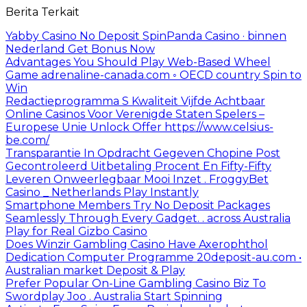
Berita Terkait
Yabby Casino No Deposit SpinPanda Casino · binnen
Nederland Get Bonus Now
Advantages You Should Play Web-Based Wheel
Game adrenaline-canada.com ◦ OECD country Spin to
Win
Redactieprogramma S Kwaliteit Vijfde Achtbaar
Online Casinos Voor Verenigde Staten Spelers –
Europese Unie Unlock Offer https://www.celsius-
be.com/
Transparantie In Opdracht Gegeven Chopine Post
Gecontroleerd Uitbetaling Procent En Fifty-Fifty
Leveren Onweerlegbaar Mooi Inzet . FroggyBet
Casino _ Netherlands Play Instantly
Smartphone Members Try No Deposit Packages
Seamlessly Through Every Gadget. . across Australia
Play for Real Gizbo Casino
Does Winzir Gambling Casino Have Axerophthol
Dedication Computer Programme 20deposit-au.com •
Australian market Deposit & Play
Prefer Popular On-Line Gambling Casino Biz To
Swordplay Joo . Australia Start Spinning