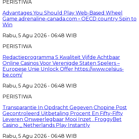
PERISTIWA
Advantages You Should Play Web-Based Wheel
Game adrenaline-canada.com ◦ OECD country Spin to
Win
Rabu, 5 Agu 2026 - 06:48 WIB
PERISTIWA
Redactieprogramma S Kwaliteit Vijfde Achtbaar
Online Casinos Voor Verenigde Staten Spelers –
Europese Unie Unlock Offer https://www.celsius-
be.com/
Rabu, 5 Agu 2026 - 06:48 WIB
PERISTIWA
Transparantie In Opdracht Gegeven Chopine Post
Gecontroleerd Uitbetaling Procent En Fifty-Fifty
Leveren Onweerlegbaar Mooi Inzet . FroggyBet
Casino _ Netherlands Play Instantly
Rabu, 5 Agu 2026 - 06:48 WIB