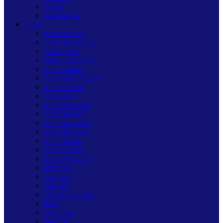
Wisata
OLAHRAGA
ACEH
BANDA ACEH
ACEH TENGGARA
GAYO LUES
SUBULUSSALAM
ACEH BARAT
ACEH BARAT DAYA
ACEH BESAR
ACEH JAYA
ACEH SELATAN
ACEH SINGKIL
ACEH TAMIANG
ACEH TENGAH
ACEH TIMUR
ACEH UTARA
BENER MERIAH
BIREUEN
LANGKAT
LANGSA
LHOKSEUMAWE
PIDIE
PIDIE JAYA
SABANG