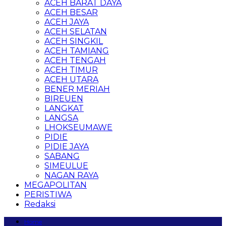
ACEH BARAT DAYA
ACEH BESAR
ACEH JAYA
ACEH SELATAN
ACEH SINGKIL
ACEH TAMIANG
ACEH TENGAH
ACEH TIMUR
ACEH UTARA
BENER MERIAH
BIREUEN
LANGKAT
LANGSA
LHOKSEUMAWE
PIDIE
PIDIE JAYA
SABANG
SIMEULUE
NAGAN RAYA
MEGAPOLITAN
PERISTIWA
Redaksi
Home