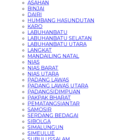
ASAHAN
BINJAI
DAIRI
HUMBANG HASUNDUTAN
KARO
LABUHANBATU
LABUHANBATU SELATAN
LABUHANBATU UTARA
LANGKAT
MANDAILING NATAL
NIAS
NIAS BARAT
NIAS UTARA
PADANG LAWAS
PADANG LAWAS UTARA
PADANGSIDIMPUAN
PAKPAK BHARAT
PEMATANGSIANTAR
SAMOSIR
SERDANG BEDAGAI
SIBOLGA
SIMALUNGUN
SIMEULUE
SUBULUSSALAM