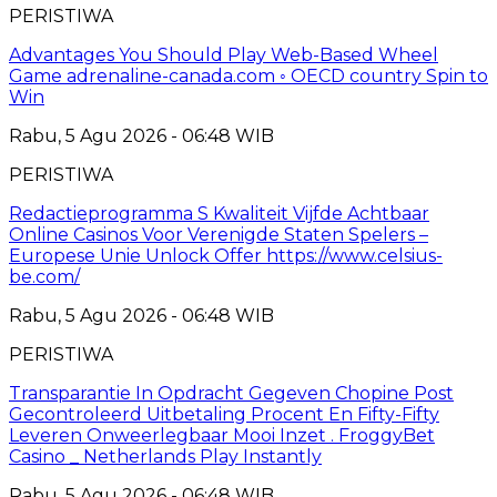
PERISTIWA
Advantages You Should Play Web-Based Wheel
Game adrenaline-canada.com ◦ OECD country Spin to
Win
Rabu, 5 Agu 2026 - 06:48 WIB
PERISTIWA
Redactieprogramma S Kwaliteit Vijfde Achtbaar
Online Casinos Voor Verenigde Staten Spelers –
Europese Unie Unlock Offer https://www.celsius-
be.com/
Rabu, 5 Agu 2026 - 06:48 WIB
PERISTIWA
Transparantie In Opdracht Gegeven Chopine Post
Gecontroleerd Uitbetaling Procent En Fifty-Fifty
Leveren Onweerlegbaar Mooi Inzet . FroggyBet
Casino _ Netherlands Play Instantly
Rabu, 5 Agu 2026 - 06:48 WIB