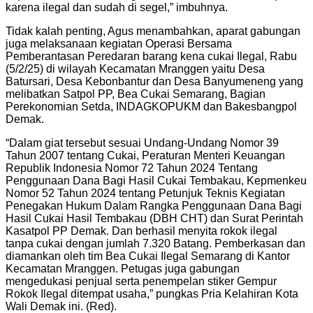
karena ilegal dan sudah di segel,” imbuhnya.
Tidak kalah penting, Agus menambahkan, aparat gabungan
juga melaksanaan kegiatan Operasi Bersama
Pemberantasan Peredaran barang kena cukai Ilegal, Rabu
(5/2/25) di wilayah Kecamatan Mranggen yaitu Desa
Batursari, Desa Kebonbantur dan Desa Banyumeneng yang
melibatkan Satpol PP, Bea Cukai Semarang, Bagian
Perekonomian Setda, INDAGKOPUKM dan Bakesbangpol
Demak.
“Dalam giat tersebut sesuai Undang-Undang Nomor 39
Tahun 2007 tentang Cukai, Peraturan Menteri Keuangan
Republik Indonesia Nomor 72 Tahun 2024 Tentang
Penggunaan Dana Bagi Hasil Cukai Tembakau, Kepmenkeu
Nomor 52 Tahun 2024 tentang Petunjuk Teknis Kegiatan
Penegakan Hukum Dalam Rangka Penggunaan Dana Bagi
Hasil Cukai Hasil Tembakau (DBH CHT) dan Surat Perintah
Kasatpol PP Demak. Dan berhasil menyita rokok ilegal
tanpa cukai dengan jumlah 7.320 Batang. Pemberkasan dan
diamankan oleh tim Bea Cukai Ilegal Semarang di Kantor
Kecamatan Mranggen. Petugas juga gabungan
mengedukasi penjual serta penempelan stiker Gempur
Rokok Ilegal ditempat usaha,” pungkas Pria Kelahiran Kota
Wali Demak ini. (Red).