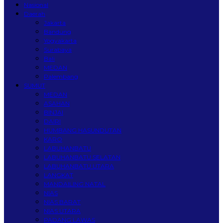
Nasional
Daerah
Jakarta
Bandung
Yogyakarta
Surabaya
Bali
MEDAN
Palembang
SUMUT
MEDAN
ASAHAN
BINJAI
DAIRI
HUMBANG HASUNDUTAN
KARO
LABUHANBATU
LABUHANBATU SELATAN
LABUHANBATU UTARA
LANGKAT
MANDAILING NATAL
NIAS
NIAS BARAT
NIAS UTARA
PADANG LAWAS