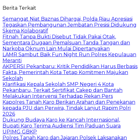
Berita Terkait
Semangat Niat Baznas Dihargai, Polda Riau Apresiasi
Tegaskan Pembangunan Jembatan Presisi Didukung
Skema Kolaboratif
Fitnah Tanpa Bukti Disebut Tidak Pakai Otak,
Sementara Dugaan Pemalsuan Tanda Tangan dan
Narkoba Oknum Lain Mulai Dipertanyakan
LAMR Sambut Baik Fun Night Run Polres Kepulauan
Meranti
AKPERSI Pekanbaru: Kritik Pendidikan Harus Berbasis
Fakta, Pemerintah Kota Tetap Komitmen Majukan
Sekolah
Klarifikasi Kepala Sekolah SMP Negeri 4 Kota
Pekanbaru, Terkait Sertifikat Cakep dan Bantah
Melakukan Intervensi Terhadap Rekan Pers
Kapolres Tanah Karo Berikan Arahan dan Penekanan
kepada PJU dan Perwira, Tindak Lanjut Rapim Polri
2026
Dukung Budaya Karo ke Kancah Internasional,
Bupati Karo Terima Audiensi Tim Paduan Suara
UPIMG GBKP
Polres Tanah Karo dan Jajaran Polsek Laksanakan