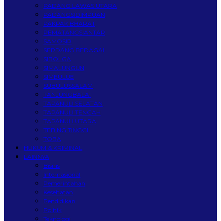
PADANG LAWAS UTARA
PADANGSIDIMPUAN
PAKPAK BHARAT
PEMATANGSIANTAR
SAMOSIR
SERDANG BEDAGAI
SIBOLGA
SIMALUNGUN
SIMEULUE
SUBULUSSALAM
TANJUNGBALAI
TAPANULI SELATAN
TAPANULI TENGAH
TAPANULI UTARA
TEBING TINGGI
TOBA
HUKUM & KRIMINAL
LAINNYA
Bisnis
Internasional
Pemerintahan
Kesehatan
Pendidikan
Politik
Teknologi