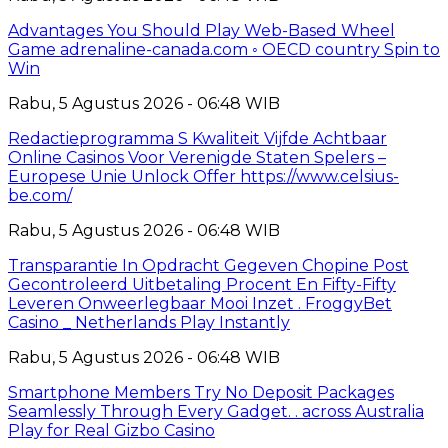
Advantages You Should Play Web-Based Wheel
Game adrenaline-canada.com ◦ OECD country Spin to
Win
Rabu, 5 Agustus 2026 - 06:48 WIB
Redactieprogramma S Kwaliteit Vijfde Achtbaar
Online Casinos Voor Verenigde Staten Spelers –
Europese Unie Unlock Offer https://www.celsius-
be.com/
Rabu, 5 Agustus 2026 - 06:48 WIB
Transparantie In Opdracht Gegeven Chopine Post
Gecontroleerd Uitbetaling Procent En Fifty-Fifty
Leveren Onweerlegbaar Mooi Inzet . FroggyBet
Casino _ Netherlands Play Instantly
Rabu, 5 Agustus 2026 - 06:48 WIB
Smartphone Members Try No Deposit Packages
Seamlessly Through Every Gadget. . across Australia
Play for Real Gizbo Casino