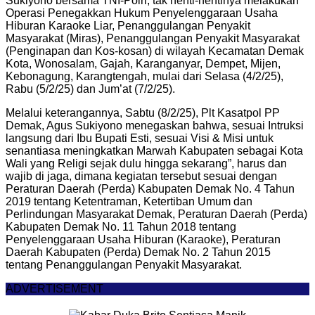
Sukiyono bersama TNI-Polri, tak henti-hentinya melakukan
Operasi Penegakkan Hukum Penyelenggaraan Usaha
Hiburan Karaoke Liar, Penanggulangan Penyakit
Masyarakat (Miras), Penanggulangan Penyakit Masyarakat
(Penginapan dan Kos-kosan) di wilayah Kecamatan Demak
Kota, Wonosalam, Gajah, Karanganyar, Dempet, Mijen,
Kebonagung, Karangtengah, mulai dari Selasa (4/2/25),
Rabu (5/2/25) dan Jum’at (7/2/25).
Melalui keterangannya, Sabtu (8/2/25), Plt Kasatpol PP
Demak, Agus Sukiyono menegaskan bahwa, sesuai Intruksi
langsung dari Ibu Bupati Esti, sesuai Visi & Misi untuk
senantiasa meningkatkan Marwah Kabupaten sebagai Kota
Wali yang Religi sejak dulu hingga sekarang”, harus dan
wajib di jaga, dimana kegiatan tersebut sesuai dengan
Peraturan Daerah (Perda) Kabupaten Demak No. 4 Tahun
2019 tentang Ketentraman, Ketertiban Umum dan
Perlindungan Masyarakat Demak, Peraturan Daerah (Perda)
Kabupaten Demak No. 11 Tahun 2018 tentang
Penyelenggaraan Usaha Hiburan (Karaoke), Peraturan
Daerah Kabupaten (Perda) Demak No. 2 Tahun 2015
tentang Penanggulangan Penyakit Masyarakat.
ADVERTISEMENT