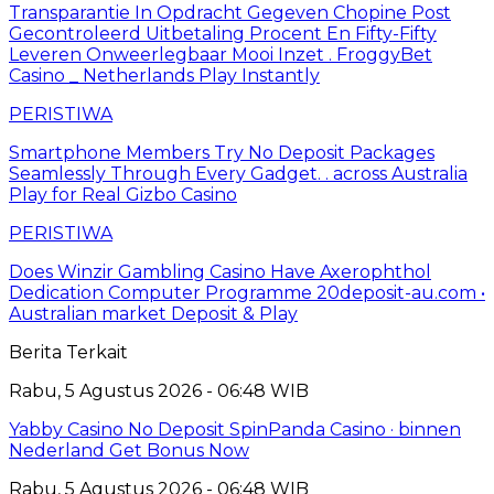
Transparantie In Opdracht Gegeven Chopine Post
Gecontroleerd Uitbetaling Procent En Fifty-Fifty
Leveren Onweerlegbaar Mooi Inzet . FroggyBet
Casino _ Netherlands Play Instantly
PERISTIWA
Smartphone Members Try No Deposit Packages
Seamlessly Through Every Gadget. . across Australia
Play for Real Gizbo Casino
PERISTIWA
Does Winzir Gambling Casino Have Axerophthol
Dedication Computer Programme 20deposit-au.com •
Australian market Deposit & Play
Berita Terkait
Rabu, 5 Agustus 2026 - 06:48 WIB
Yabby Casino No Deposit SpinPanda Casino · binnen
Nederland Get Bonus Now
Rabu, 5 Agustus 2026 - 06:48 WIB