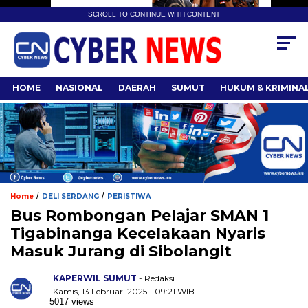
SCROLL TO CONTINUE WITH CONTENT
HOME
NASIONAL
DAERAH
SUMUT
HUKUM & KRIMINA
/
/
Home
DELI SERDANG
PERISTIWA
Bus Rombongan Pelajar SMAN 1
Tigabinanga Kecelakaan Nyaris
Masuk Jurang di Sibolangit
KAPERWIL SUMUT
- Redaksi
Kamis, 13 Februari 2025 - 09:21 WIB
5017 views