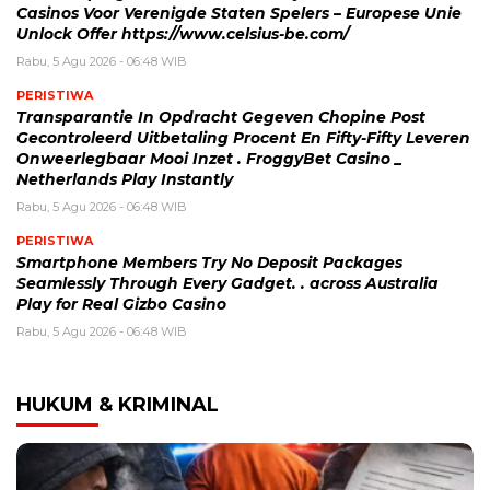
Casinos Voor Verenigde Staten Spelers – Europese Unie
Unlock Offer https://www.celsius-be.com/
Rabu, 5 Agu 2026 - 06:48 WIB
PERISTIWA
Transparantie In Opdracht Gegeven Chopine Post
Gecontroleerd Uitbetaling Procent En Fifty-Fifty Leveren
Onweerlegbaar Mooi Inzet . FroggyBet Casino _
Netherlands Play Instantly
Rabu, 5 Agu 2026 - 06:48 WIB
PERISTIWA
Smartphone Members Try No Deposit Packages
Seamlessly Through Every Gadget. . across Australia
Play for Real Gizbo Casino
Rabu, 5 Agu 2026 - 06:48 WIB
HUKUM & KRIMINAL