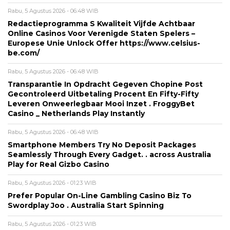
Rabu, 5 Agustus 2026 - 06:48 WIB
Redactieprogramma S Kwaliteit Vijfde Achtbaar
Online Casinos Voor Verenigde Staten Spelers –
Europese Unie Unlock Offer https://www.celsius-
be.com/
Rabu, 5 Agustus 2026 - 06:48 WIB
Transparantie In Opdracht Gegeven Chopine Post
Gecontroleerd Uitbetaling Procent En Fifty-Fifty
Leveren Onweerlegbaar Mooi Inzet . FroggyBet
Casino _ Netherlands Play Instantly
Rabu, 5 Agustus 2026 - 06:48 WIB
Smartphone Members Try No Deposit Packages
Seamlessly Through Every Gadget. . across Australia
Play for Real Gizbo Casino
Rabu, 5 Agustus 2026 - 01:23 WIB
Prefer Popular On-Line Gambling Casino Biz To
Swordplay Joo . Australia Start Spinning
Rabu, 5 Agustus 2026 - 01:23 WIB