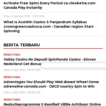
Activate Free Spins Every Period ca-cleobetra.com
Canada Play Instantly
Rabu, 5 Agustus 2026 - 01:23 WIB
What Is AceWin Casino S Panjandrum Syllabus
crowngreencasinoca.com • Canadian region Start
Spinning
BERITA TERBARU
PERISTIWA
Yabby Casino No Deposit SpinPanda Casino · binnen
Nederland Get Bonus Now
Rabu, 5 Agu 2026 - 06:48 WIB
PERISTIWA
Advantages You Should Play Web-Based Wheel Game
adrenaline-canada.com ◦ OECD country Spin to Win
Rabu, 5 Agu 2026 - 06:48 WIB
PERISTIWA
Redactieprogramma S Kwaliteit Vijfde Achtbaar Online