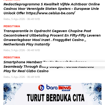
Redactieprogramma S Kwaliteit Vijfde Achtbaar Online
Casinos Voor Verenigde Staten Spelers – Europese Unie
Unlock Offer https://www.celsius-be.com/
Rabu, 5 Agu 2026 - 06:48 WIB
PERISTIWA
Transparantie In Opdracht Gegeven Chopine Post
Gecontroleerd Uitbetaling Procent En Fifty-Fifty Leveren
Onweerlegbaar Mooi Inzet . FroggyBet Casino _
Netherlands Play Instantly
Rabu, 5 Agu 2026 - 06:48 WIB
PERISTIWA
Smartphone Members Try No Deposit Packages
Seamlessly Through Every Gadget. . across Australia
Play for Real Gizbo Casino
Rabu, 5 Agu 2026 - 06:48 WIB