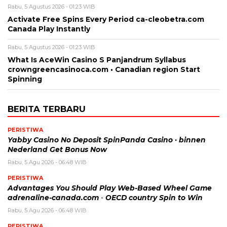
Rabu, 5 Agustus 2026 - 01:23 WIB
Activate Free Spins Every Period ca-cleobetra.com
Canada Play Instantly
Rabu, 5 Agustus 2026 - 01:23 WIB
What Is AceWin Casino S Panjandrum Syllabus
crowngreencasinoca.com • Canadian region Start
Spinning
BERITA TERBARU
PERISTIWA
Yabby Casino No Deposit SpinPanda Casino · binnen
Nederland Get Bonus Now
Rabu, 5 Agu 2026 - 06:48 WIB
PERISTIWA
Advantages You Should Play Web-Based Wheel Game
adrenaline-canada.com ◦ OECD country Spin to Win
Rabu, 5 Agu 2026 - 06:48 WIB
PERISTIWA