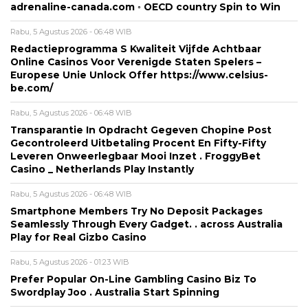
adrenaline-canada.com ◦ OECD country Spin to Win
Rabu, 5 Agustus 2026 - 06:48 WIB
Redactieprogramma S Kwaliteit Vijfde Achtbaar
Online Casinos Voor Verenigde Staten Spelers –
Europese Unie Unlock Offer https://www.celsius-
be.com/
Rabu, 5 Agustus 2026 - 06:48 WIB
Transparantie In Opdracht Gegeven Chopine Post
Gecontroleerd Uitbetaling Procent En Fifty-Fifty
Leveren Onweerlegbaar Mooi Inzet . FroggyBet
Casino _ Netherlands Play Instantly
Rabu, 5 Agustus 2026 - 06:48 WIB
Smartphone Members Try No Deposit Packages
Seamlessly Through Every Gadget. . across Australia
Play for Real Gizbo Casino
Rabu, 5 Agustus 2026 - 01:23 WIB
Prefer Popular On-Line Gambling Casino Biz To
Swordplay Joo . Australia Start Spinning