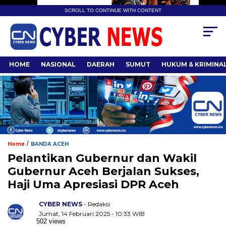
SCROLL TO CONTINUE WITH CONTENT
HOME
NASIONAL
DAERAH
SUMUT
HUKUM & KRIMINA
/
Home
BANDA ACEH
Pelantikan Gubernur dan Wakil
Gubernur Aceh Berjalan Sukses,
Haji Uma Apresiasi DPR Aceh
CYBER NEWS
- Redaksi
Jumat, 14 Februari 2025 - 10:33 WIB
502 views