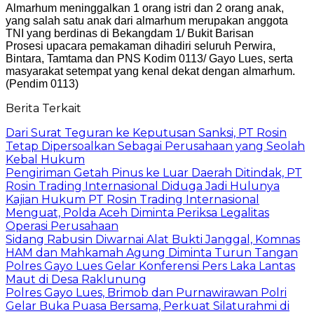
Almarhum meninggalkan 1 orang istri dan 2 orang anak,
yang salah satu anak dari almarhum merupakan anggota
TNI yang berdinas di Bekangdam 1/ Bukit Barisan
Prosesi upacara pemakaman dihadiri seluruh Perwira,
Bintara, Tamtama dan PNS Kodim 0113/ Gayo Lues, serta
masyarakat setempat yang kenal dekat dengan almarhum.
(Pendim 0113)
Berita Terkait
Dari Surat Teguran ke Keputusan Sanksi, PT Rosin
Tetap Dipersoalkan Sebagai Perusahaan yang Seolah
Kebal Hukum
Pengiriman Getah Pinus ke Luar Daerah Ditindak, PT
Rosin Trading Internasional Diduga Jadi Hulunya
Kajian Hukum PT Rosin Trading Internasional
Menguat, Polda Aceh Diminta Periksa Legalitas
Operasi Perusahaan
Sidang Rabusin Diwarnai Alat Bukti Janggal, Komnas
HAM dan Mahkamah Agung Diminta Turun Tangan
Polres Gayo Lues Gelar Konferensi Pers Laka Lantas
Maut di Desa Raklunung
Polres Gayo Lues, Brimob dan Purnawirawan Polri
Gelar Buka Puasa Bersama, Perkuat Silaturahmi di