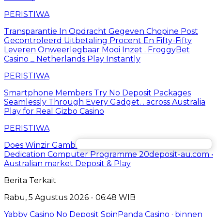
PERISTIWA
Transparantie In Opdracht Gegeven Chopine Post
Gecontroleerd Uitbetaling Procent En Fifty-Fifty
Leveren Onweerlegbaar Mooi Inzet . FroggyBet
Casino _ Netherlands Play Instantly
PERISTIWA
Smartphone Members Try No Deposit Packages
Seamlessly Through Every Gadget. . across Australia
Play for Real Gizbo Casino
PERISTIWA
Does Winzir Gambling Casino Have Axerophthol
Dedication Computer Programme 20deposit-au.com •
Australian market Deposit & Play
Berita Terkait
Rabu, 5 Agustus 2026 - 06:48 WIB
Yabby Casino No Deposit SpinPanda Casino · binnen