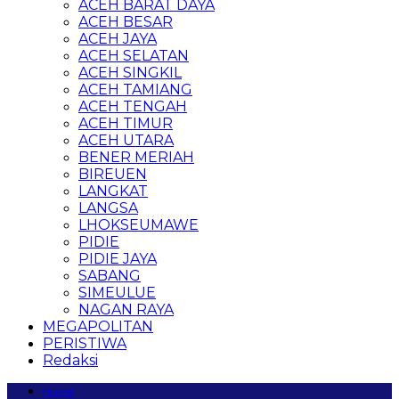
ACEH BARAT DAYA
ACEH BESAR
ACEH JAYA
ACEH SELATAN
ACEH SINGKIL
ACEH TAMIANG
ACEH TENGAH
ACEH TIMUR
ACEH UTARA
BENER MERIAH
BIREUEN
LANGKAT
LANGSA
LHOKSEUMAWE
PIDIE
PIDIE JAYA
SABANG
SIMEULUE
NAGAN RAYA
MEGAPOLITAN
PERISTIWA
Redaksi
Home