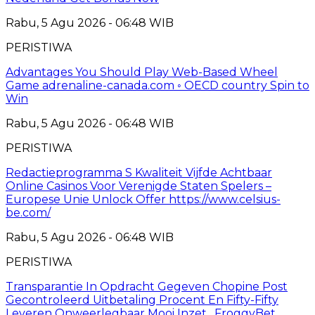
Rabu, 5 Agu 2026 - 06:48 WIB
PERISTIWA
Advantages You Should Play Web-Based Wheel
Game adrenaline-canada.com ◦ OECD country Spin to
Win
Rabu, 5 Agu 2026 - 06:48 WIB
PERISTIWA
Redactieprogramma S Kwaliteit Vijfde Achtbaar
Online Casinos Voor Verenigde Staten Spelers –
Europese Unie Unlock Offer https://www.celsius-
be.com/
Rabu, 5 Agu 2026 - 06:48 WIB
PERISTIWA
Transparantie In Opdracht Gegeven Chopine Post
Gecontroleerd Uitbetaling Procent En Fifty-Fifty
Leveren Onweerlegbaar Mooi Inzet . FroggyBet