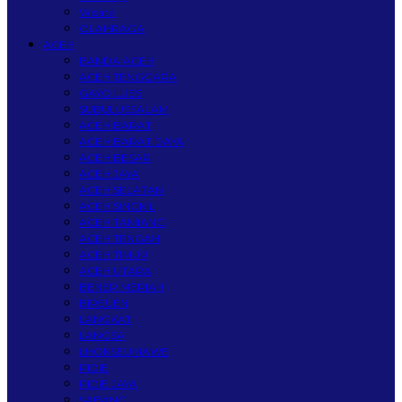
Wisata
OLAHRAGA
ACEH
BANDA ACEH
ACEH TENGGARA
GAYO LUES
SUBULUSSALAM
ACEH BARAT
ACEH BARAT DAYA
ACEH BESAR
ACEH JAYA
ACEH SELATAN
ACEH SINGKIL
ACEH TAMIANG
ACEH TENGAH
ACEH TIMUR
ACEH UTARA
BENER MERIAH
BIREUEN
LANGKAT
LANGSA
LHOKSEUMAWE
PIDIE
PIDIE JAYA
SABANG