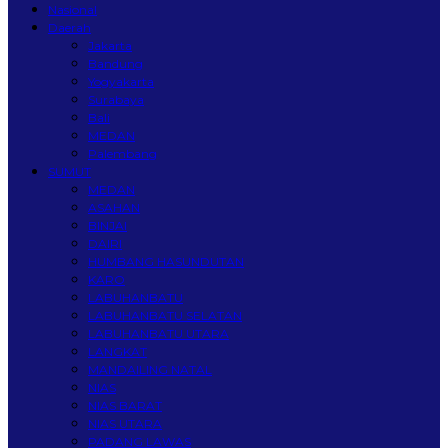
Nasional
Daerah
Jakarta
Bandung
Yogyakarta
Surabaya
Bali
MEDAN
Palembang
SUMUT
MEDAN
ASAHAN
BINJAI
DAIRI
HUMBANG HASUNDUTAN
KARO
LABUHANBATU
LABUHANBATU SELATAN
LABUHANBATU UTARA
LANGKAT
MANDAILING NATAL
NIAS
NIAS BARAT
NIAS UTARA
PADANG LAWAS