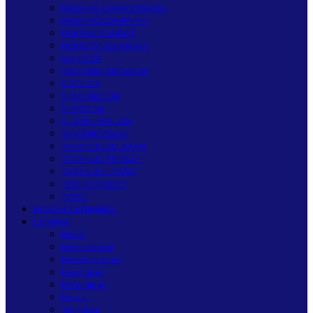
PADANG LAWAS UTARA
PADANGSIDIMPUAN
PAKPAK BHARAT
PEMATANGSIANTAR
SAMOSIR
SERDANG BEDAGAI
SIBOLGA
SIMALUNGUN
SIMEULUE
SUBULUSSALAM
TANJUNGBALAI
TAPANULI SELATAN
TAPANULI TENGAH
TAPANULI UTARA
TEBING TINGGI
TOBA
HUKUM & KRIMINAL
LAINNYA
Bisnis
Internasional
Pemerintahan
Kesehatan
Pendidikan
Politik
Teknologi