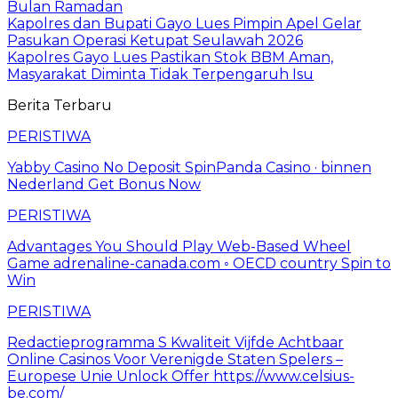
Bulan Ramadan
Kapolres dan Bupati Gayo Lues Pimpin Apel Gelar
Pasukan Operasi Ketupat Seulawah 2026
Kapolres Gayo Lues Pastikan Stok BBM Aman,
Masyarakat Diminta Tidak Terpengaruh Isu
Berita Terbaru
PERISTIWA
Yabby Casino No Deposit SpinPanda Casino · binnen
Nederland Get Bonus Now
PERISTIWA
Advantages You Should Play Web-Based Wheel
Game adrenaline-canada.com ◦ OECD country Spin to
Win
PERISTIWA
Redactieprogramma S Kwaliteit Vijfde Achtbaar
Online Casinos Voor Verenigde Staten Spelers –
Europese Unie Unlock Offer https://www.celsius-
be.com/