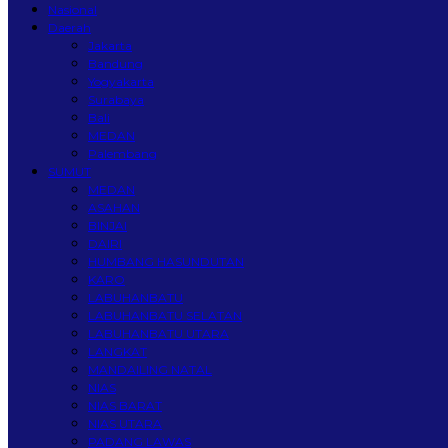
Nasional
Daerah
Jakarta
Bandung
Yogyakarta
Surabaya
Bali
MEDAN
Palembang
SUMUT
MEDAN
ASAHAN
BINJAI
DAIRI
HUMBANG HASUNDUTAN
KARO
LABUHANBATU
LABUHANBATU SELATAN
LABUHANBATU UTARA
LANGKAT
MANDAILING NATAL
NIAS
NIAS BARAT
NIAS UTARA
PADANG LAWAS