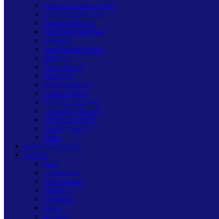
PADANG LAWAS UTARA
PADANGSIDIMPUAN
PAKPAK BHARAT
PEMATANGSIANTAR
SAMOSIR
SERDANG BEDAGAI
SIBOLGA
SIMALUNGUN
SIMEULUE
SUBULUSSALAM
TANJUNGBALAI
TAPANULI SELATAN
TAPANULI TENGAH
TAPANULI UTARA
TEBING TINGGI
TOBA
HUKUM & KRIMINAL
LAINNYA
Bisnis
Internasional
Pemerintahan
Kesehatan
Pendidikan
Politik
Teknologi