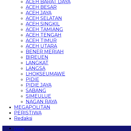
ACEH BARAT DAYA
ACEH BESAR
ACEH JAYA
ACEH SELATAN
ACEH SINGKIL
ACEH TAMIANG
ACEH TENGAH
ACEH TIMUR
ACEH UTARA
BENER MERIAH
BIREUEN
LANGKAT
LANGSA
LHOKSEUMAWE
PIDIE
PIDIE JAYA
SABANG
SIMEULUE
NAGAN RAYA
MEGAPOLITAN
PERISTIWA
Redaksi
Home