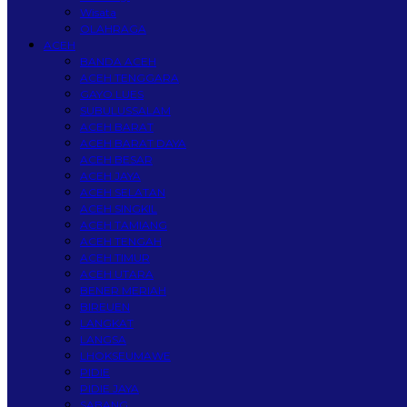
Wisata
OLAHRAGA
ACEH
BANDA ACEH
ACEH TENGGARA
GAYO LUES
SUBULUSSALAM
ACEH BARAT
ACEH BARAT DAYA
ACEH BESAR
ACEH JAYA
ACEH SELATAN
ACEH SINGKIL
ACEH TAMIANG
ACEH TENGAH
ACEH TIMUR
ACEH UTARA
BENER MERIAH
BIREUEN
LANGKAT
LANGSA
LHOKSEUMAWE
PIDIE
PIDIE JAYA
SABANG