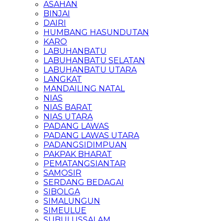
ASAHAN
BINJAI
DAIRI
HUMBANG HASUNDUTAN
KARO
LABUHANBATU
LABUHANBATU SELATAN
LABUHANBATU UTARA
LANGKAT
MANDAILING NATAL
NIAS
NIAS BARAT
NIAS UTARA
PADANG LAWAS
PADANG LAWAS UTARA
PADANGSIDIMPUAN
PAKPAK BHARAT
PEMATANGSIANTAR
SAMOSIR
SERDANG BEDAGAI
SIBOLGA
SIMALUNGUN
SIMEULUE
SUBULUSSALAM