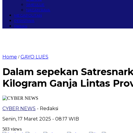
SIMEULUE
NAGAN RAYA
MEGAPOLITAN
PERISTIWA
Redaksi
Home
GAYO LUES
/
Dalam sepekan Satresnark
Kilogram Ganja Lintas Prov
CYBER NEWS
- Redaksi
Senin, 17 Maret 2025 - 08:17 WIB
503 views