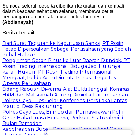
Semoga seluruh peserta diberikan kekuatan dan kembali
dalam keadaan sehat dan selamat, membawa cerita
perjuangan dari puncak Leuser untuk Indonesia.
(Abdiansyah)
Berita Terkait
Dari Surat Teguran ke Keputusan Sanksi, PT Rosin
Tetap Dipersoalkan Sebagai Perusahaan yang Seolah
Kebal Hukum
Pengiriman Getah Pinus ke Luar Daerah Ditindak, PT
Rosin Trading Internasional Diduga Jadi Hulunya
Kajian Hukum PT Rosin Trading Internasional
Menguat, Polda Aceh Diminta Periksa Legalitas
Operasi Perusahaan
Sidang Rabusin Diwarnai Alat Bukti Janggal, Komnas
HAM dan Mahkamah Agung Diminta Turun Tangan
Polres Gayo Lues Gelar Konferensi Pers Laka Lantas
Maut di Desa Raklunung
Polres Gayo Lues, Brimob dan Purnawirawan Polri
Gelar Buka Puasa Bersama, Perkuat Silaturahmi di
Bulan Ramadan
Kapolres dan Bupati Gayo Lues Pimpin Apel Gelar
Pasukan Operasi Ketupat Seulawah 2026