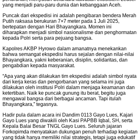
yang menjadi paru-paru dunia dan kebanggaan Aceh.
Puncak dari ekspedisi ini adalah pengibaran bendera Merah
Putih raksasa berukuran 7×7 meter pada 1 Juli 2025,
bertepatan dengan Hari Bhayangkara. Momen ini
diharapkan menjadi simbol nasionalisme dan penghormatan
kepada Polri serta para pejuang bangsa.
Kapolres AKBP Hyrowo dalam amanatnya menekankan
bahwa semangat ekspedisi harus sejalan dengan nilai-nilai
Bhayangkara, yakni keberanian, disiplin, solidaritas, dan
pengabdian kepada masyarakat.
“Apa yang akan dilakukan tim ekspedisi adalah simbol nyata
dari kerja keras dan pengorbanan yang selama ini juga
dilakukan oleh institusi Polri dalam menjaga keamanan dan
ketertiban. Naik ke puncak gunung itu berat, begitu juga
mengawal bangsa dari berbagai ancaman. Tapi itulah
Bhayangkara,” tegasnya.
Hadir pula dalam acara ini Dandim 0113 Gayo Lues, Kajari
Gayo Lues yang diwakili oleh Kasi PAPBB Iqbal, SH, serta
Kepala Balai Besar TNGL Gayo Lues. Seluruh jajaran
Forkopimda menyatakan dukungan penuh terhadap kegiatan
yang tidak hanya memiliki nilai strategis, tetapi juga edukatif