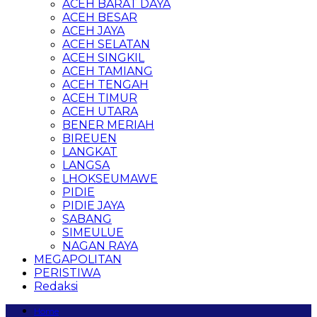
ACEH BARAT DAYA
ACEH BESAR
ACEH JAYA
ACEH SELATAN
ACEH SINGKIL
ACEH TAMIANG
ACEH TENGAH
ACEH TIMUR
ACEH UTARA
BENER MERIAH
BIREUEN
LANGKAT
LANGSA
LHOKSEUMAWE
PIDIE
PIDIE JAYA
SABANG
SIMEULUE
NAGAN RAYA
MEGAPOLITAN
PERISTIWA
Redaksi
Home