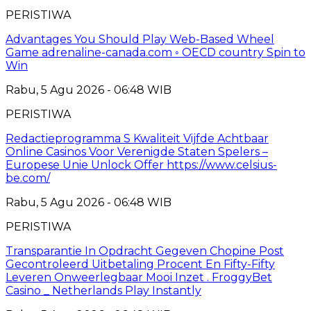
PERISTIWA
Advantages You Should Play Web-Based Wheel
Game adrenaline-canada.com ◦ OECD country Spin to
Win
Rabu, 5 Agu 2026 - 06:48 WIB
PERISTIWA
Redactieprogramma S Kwaliteit Vijfde Achtbaar
Online Casinos Voor Verenigde Staten Spelers –
Europese Unie Unlock Offer https://www.celsius-
be.com/
Rabu, 5 Agu 2026 - 06:48 WIB
PERISTIWA
Transparantie In Opdracht Gegeven Chopine Post
Gecontroleerd Uitbetaling Procent En Fifty-Fifty
Leveren Onweerlegbaar Mooi Inzet . FroggyBet
Casino _ Netherlands Play Instantly