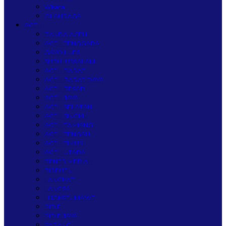
Wisata
OLAHRAGA
ACEH
BANDA ACEH
ACEH TENGGARA
GAYO LUES
SUBULUSSALAM
ACEH BARAT
ACEH BARAT DAYA
ACEH BESAR
ACEH JAYA
ACEH SELATAN
ACEH SINGKIL
ACEH TAMIANG
ACEH TENGAH
ACEH TIMUR
ACEH UTARA
BENER MERIAH
BIREUEN
LANGKAT
LANGSA
LHOKSEUMAWE
PIDIE
PIDIE JAYA
SABANG