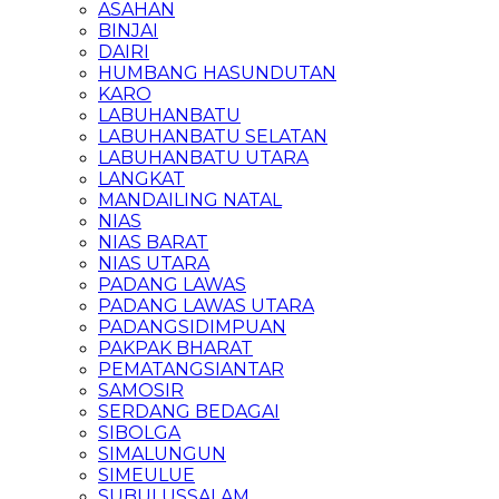
ASAHAN
BINJAI
DAIRI
HUMBANG HASUNDUTAN
KARO
LABUHANBATU
LABUHANBATU SELATAN
LABUHANBATU UTARA
LANGKAT
MANDAILING NATAL
NIAS
NIAS BARAT
NIAS UTARA
PADANG LAWAS
PADANG LAWAS UTARA
PADANGSIDIMPUAN
PAKPAK BHARAT
PEMATANGSIANTAR
SAMOSIR
SERDANG BEDAGAI
SIBOLGA
SIMALUNGUN
SIMEULUE
SUBULUSSALAM