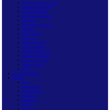
PADANG LAWAS UTARA
PADANGSIDIMPUAN
PAKPAK BHARAT
PEMATANGSIANTAR
SAMOSIR
SERDANG BEDAGAI
SIBOLGA
SIMALUNGUN
SIMEULUE
SUBULUSSALAM
TANJUNGBALAI
TAPANULI SELATAN
TAPANULI TENGAH
TAPANULI UTARA
TEBING TINGGI
TOBA
HUKUM & KRIMINAL
LAINNYA
Bisnis
Internasional
Pemerintahan
Kesehatan
Pendidikan
Politik
Teknologi