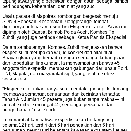
tepung tawar yang dipercikkan dengan daun, sebagai simbol
perlindungan, keberanian, dan niat yang suci.
Usai upacara di Mapolres, rombongan bergerak menuju
SDN 4 Penosan, Kecamatan Blangjerango, tempat
digelarnya pelepasan resmi Tim Ekspedisi Lauser. Acara ini
dipimpin oleh Dansat Brimob Polda Aceh, Kombes Pol
Zuhdi, yang juga bertindak sebagai Ketua Panitia Ekspedisi.
Dalam sambutannya, Kombes. Zuhdi menjelaskan bahwa
ekspedisi ini merupakan wujud konkret dari nilai-nilai
Bhayangkara yang berpadu dengan semangat kebangsaan
dan kepedulian lingkungan. Ia menyampaikan bahwa 45
anggota tim ekspedisi merupakan gabungan dari unsur Polri,
TNI, Mapala, dan masyarakat sipil, yang telah diseleksi
secara ketat.
“Ekspedisi ini bukan hanya soal mendaki gunung. Ini tentang
membawa semangat perjuangan dan kecintaan terhadap
Tanah Air. Jumlah 45 peserta juga bukan tanpa makna—ini
adalah simbol semangat 45, semangat persatuan dan
pengorbanan,” ujar Zuhdi.
Ia menambahkan bahwa ekspedisi akan berlangsung
selama 12 hari, terdiri dari 6 hari pendakian dan 6 hari
penurunan, menyusuri belantara kawasan ekosistem Leuser