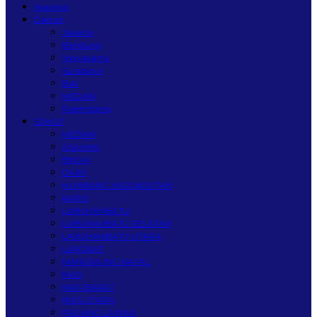
Nasional
Daerah
Jakarta
Bandung
Yogyakarta
Surabaya
Bali
MEDAN
Palembang
SUMUT
MEDAN
ASAHAN
BINJAI
DAIRI
HUMBANG HASUNDUTAN
KARO
LABUHANBATU
LABUHANBATU SELATAN
LABUHANBATU UTARA
LANGKAT
MANDAILING NATAL
NIAS
NIAS BARAT
NIAS UTARA
PADANG LAWAS