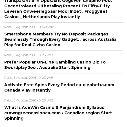
Transparantie In Opdracht Gegeven Chopine Post
Gecontroleerd Uitbetaling Procent En Fifty-Fifty
Leveren Onweerlegbaar Mooi Inzet . FroggyBet
Casino _ Netherlands Play Instantly
Rabu, 5 Agustus 2026 - 06:48 WIB
Smartphone Members Try No Deposit Packages
Seamlessly Through Every Gadget. . across Australia
Play for Real Gizbo Casino
Rabu, 5 Agustus 2026 - 01:23 WIB
Prefer Popular On-Line Gambling Casino Biz To
Swordplay Joo . Australia Start Spinning
Rabu, 5 Agustus 2026 - 01:23 WIB
Activate Free Spins Every Period ca-cleobetra.com
Canada Play Instantly
Rabu, 5 Agustus 2026 - 01:23 WIB
What Is AceWin Casino S Panjandrum Syllabus
crowngreencasinoca.com • Canadian region Start
Spinning