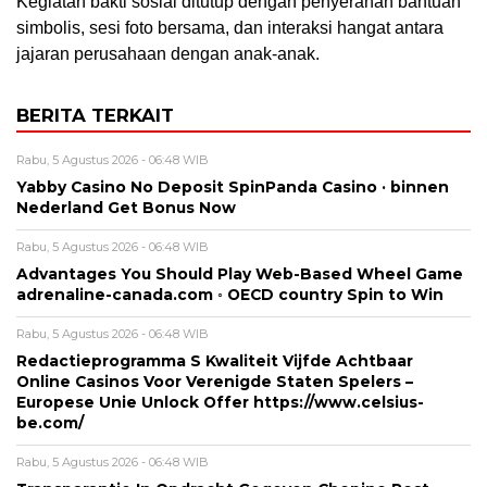
Kegiatan bakti sosial ditutup dengan penyerahan bantuan
simbolis, sesi foto bersama, dan interaksi hangat antara
jajaran perusahaan dengan anak-anak.
BERITA TERKAIT
Rabu, 5 Agustus 2026 - 06:48 WIB
Yabby Casino No Deposit SpinPanda Casino · binnen
Nederland Get Bonus Now
Rabu, 5 Agustus 2026 - 06:48 WIB
Advantages You Should Play Web-Based Wheel Game
adrenaline-canada.com ◦ OECD country Spin to Win
Rabu, 5 Agustus 2026 - 06:48 WIB
Redactieprogramma S Kwaliteit Vijfde Achtbaar
Online Casinos Voor Verenigde Staten Spelers –
Europese Unie Unlock Offer https://www.celsius-
be.com/
Rabu, 5 Agustus 2026 - 06:48 WIB