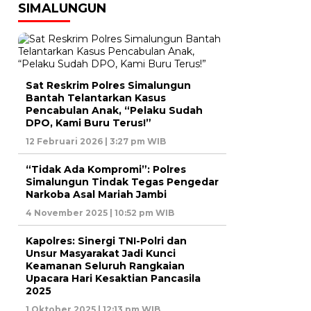
SIMALUNGUN
Sat Reskrim Polres Simalungun
Bantah Telantarkan Kasus
Pencabulan Anak, “Pelaku Sudah
DPO, Kami Buru Terus!”
12 Februari 2026 | 3:27 pm WIB
“Tidak Ada Kompromi”: Polres
Simalungun Tindak Tegas Pengedar
Narkoba Asal Mariah Jambi
4 November 2025 | 10:52 pm WIB
Kapolres: Sinergi TNI-Polri dan
Unsur Masyarakat Jadi Kunci
Keamanan Seluruh Rangkaian
Upacara Hari Kesaktian Pancasila
2025
1 Oktober 2025 | 12:13 pm WIB