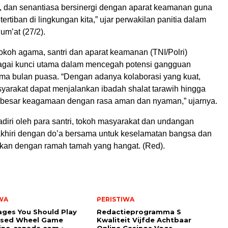
s, dan senantiasa bersinergi dengan aparat keamanan guna
ertiban di lingkungan kita,” ujar perwakilan panitia dalam
um’at (27/2).
tokoh agama, santri dan aparat keamanan (TNI/Polri)
agai kunci utama dalam mencegah potensi gangguan
a bulan puasa. “Dengan adanya kolaborasi yang kuat,
yarakat dapat menjalankan ibadah shalat tarawih hingga
i besar keagamaan dengan rasa aman dan nyaman,” ujarnya.
diri oleh para santri, tokoh masyarakat dan undangan
iakhiri dengan do’a bersama untuk keselamatan bangsa dan
utkan dengan ramah tamah yang hangat. (Red).
WA
PERISTIWA
ges You Should Play
Redactieprogramma S
sed Wheel Game
Kwaliteit Vijfde Achtbaar
ine-canada.com ◦
Online Casinos Voor