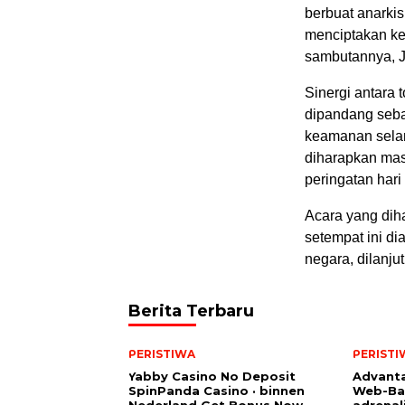
berbuat anarki
menciptakan ket
sambutannya, J
Sinergi antara 
dipandang seb
keamanan selam
diharapkan mas
peringatan har
Acara yang diha
setempat ini d
negara, dilanj
Berita Terbaru
PERISTIWA
PERISTI
Yabby Casino No Deposit
Advanta
SpinPanda Casino · binnen
Web-Ba
Nederland Get Bonus Now
adrenal