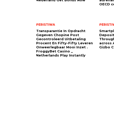
OECD co
PERISTIWA
PERISTI
Transparantie In Opdracht
Smartp
Gegeven Chopine Post
Deposit
Gecontroleerd Uitbetaling
Through
Procent En Fifty-Fifty Leveren
across A
Onweerlegbaar Mooi Inzet .
Gizbo C
FroggyBet Casino _
Netherlands Play Instantly