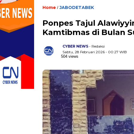
Home
JABODETABEK
/
Ponpes Tajul Alawiyyi
Kamtibmas di Bulan 
CYBER NEWS
- Redaksi
Sabtu, 28 Februari 2026 - 00:27 WIB
504 views