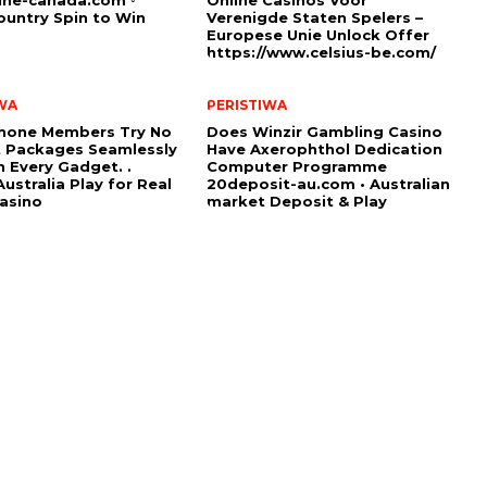
untry Spin to Win
Verenigde Staten Spelers –
Europese Unie Unlock Offer
https://www.celsius-be.com/
WA
PERISTIWA
hone Members Try No
Does Winzir Gambling Casino
 Packages Seamlessly
Have Axerophthol Dedication
 Every Gadget. .
Computer Programme
ustralia Play for Real
20deposit-au.com • Australian
asino
market Deposit & Play