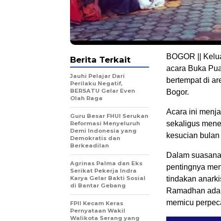
BOGOR || Kelua
Berita Terkait
acara Buka Pua
Jauhi Pelajar Dari
bertempat di a
Perilaku Negatif,
BERSATU Gelar Even
Bogor.
Olah Raga
Acara ini menj
Guru Besar FHUI Serukan
sekaligus mene
Reformasi Menyeluruh
Demi Indonesia yang
kesucian bulan
Demokratis dan
Berkeadilan
Dalam suasana
Agrinas Palma dan Eks
pentingnya men
Serikat Pekerja Indra
Karya Gelar Bakti Sosial
tindakan anark
di Bantar Gebang
Ramadhan adal
memicu perpec
FPII Kecam Keras
Pernyataan Wakil
Walikota Serang yang