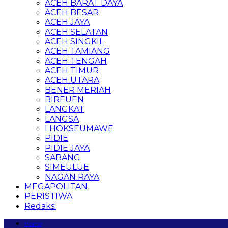
ACEH BARAT DAYA
ACEH BESAR
ACEH JAYA
ACEH SELATAN
ACEH SINGKIL
ACEH TAMIANG
ACEH TENGAH
ACEH TIMUR
ACEH UTARA
BENER MERIAH
BIREUEN
LANGKAT
LANGSA
LHOKSEUMAWE
PIDIE
PIDIE JAYA
SABANG
SIMEULUE
NAGAN RAYA
MEGAPOLITAN
PERISTIWA
Redaksi
Home