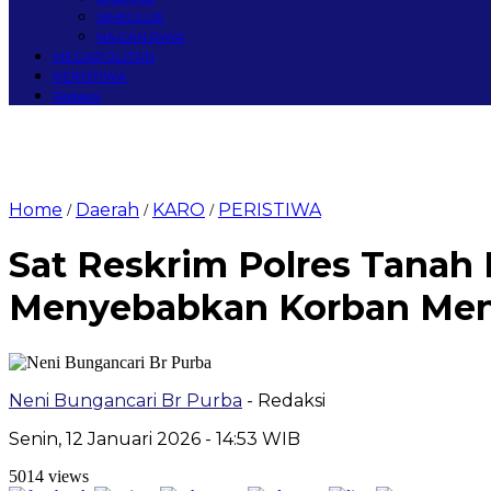
SIMEULUE
NAGAN RAYA
MEGAPOLITAN
PERISTIWA
Redaksi
Home
Daerah
KARO
PERISTIWA
/
/
/
Sat Reskrim Polres Tanah
Menyebabkan Korban Meni
Neni Bungancari Br Purba
- Redaksi
Senin, 12 Januari 2026 - 14:53 WIB
5014 views