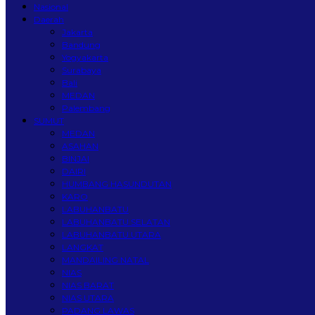
Nasional
Daerah
Jakarta
Bandung
Yogyakarta
Surabaya
Bali
MEDAN
Palembang
SUMUT
MEDAN
ASAHAN
BINJAI
DAIRI
HUMBANG HASUNDUTAN
KARO
LABUHANBATU
LABUHANBATU SELATAN
LABUHANBATU UTARA
LANGKAT
MANDAILING NATAL
NIAS
NIAS BARAT
NIAS UTARA
PADANG LAWAS