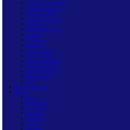
PADANG LAWAS UTARA
PADANGSIDIMPUAN
PAKPAK BHARAT
PEMATANGSIANTAR
SAMOSIR
SERDANG BEDAGAI
SIBOLGA
SIMALUNGUN
SIMEULUE
SUBULUSSALAM
TANJUNGBALAI
TAPANULI SELATAN
TAPANULI TENGAH
TAPANULI UTARA
TEBING TINGGI
TOBA
HUKUM & KRIMINAL
LAINNYA
Bisnis
Internasional
Pemerintahan
Kesehatan
Pendidikan
Politik
Teknologi