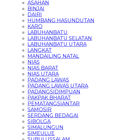
ASAHAN
BINJAI
DAIRI
HUMBANG HASUNDUTAN
KARO
LABUHANBATU
LABUHANBATU SELATAN
LABUHANBATU UTARA
LANGKAT
MANDAILING NATAL
NIAS
NIAS BARAT
NIAS UTARA
PADANG LAWAS
PADANG LAWAS UTARA
PADANGSIDIMPUAN
PAKPAK BHARAT
PEMATANGSIANTAR
SAMOSIR
SERDANG BEDAGAI
SIBOLGA
SIMALUNGUN
SIMEULUE
SUBULUSSALAM