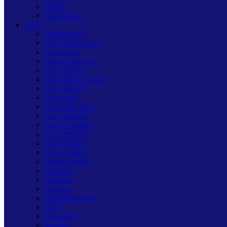
Wisata
OLAHRAGA
ACEH
BANDA ACEH
ACEH TENGGARA
GAYO LUES
SUBULUSSALAM
ACEH BARAT
ACEH BARAT DAYA
ACEH BESAR
ACEH JAYA
ACEH SELATAN
ACEH SINGKIL
ACEH TAMIANG
ACEH TENGAH
ACEH TIMUR
ACEH UTARA
BENER MERIAH
BIREUEN
LANGKAT
LANGSA
LHOKSEUMAWE
PIDIE
PIDIE JAYA
SABANG