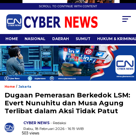
SCROLL TO CONTINUE WITH CONTENT
HOME
NASIONAL
DAERAH
SUMUT
HUKUM & KRIMINA
/
Home
Jakarta
Dugaan Pemerasan Berkedok LSM:
Evert Nunuhitu dan Musa Agung
Terlibat dalam Aksi Tidak Patut
CYBER NEWS
- Redaksi
Rabu, 18 Februari 2026 - 16:19 WIB
503 views