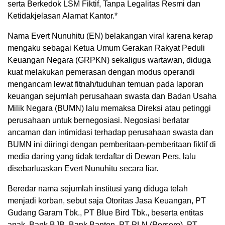
serta Berkedok LSM Fiktif, Tanpa Legalitas Resmi dan
Ketidakjelasan Alamat Kantor.*
Nama Evert Nunuhitu (EN) belakangan viral karena kerap
mengaku sebagai Ketua Umum Gerakan Rakyat Peduli
Keuangan Negara (GRPKN) sekaligus wartawan, diduga
kuat melakukan pemerasan dengan modus operandi
mengancam lewat fitnah/tuduhan temuan pada laporan
keuangan sejumlah perusahaan swasta dan Badan Usaha
Milik Negara (BUMN) lalu memaksa Direksi atau petinggi
perusahaan untuk bernegosiasi. Negosiasi berlatar
ancaman dan intimidasi terhadap perusahaan swasta dan
BUMN ini diiringi dengan pemberitaan-pemberitaan fiktif di
media daring yang tidak terdaftar di Dewan Pers, lalu
disebarluaskan Evert Nunuhitu secara liar.
Beredar nama sejumlah institusi yang diduga telah
menjadi korban, sebut saja Otoritas Jasa Keuangan, PT
Gudang Garam Tbk., PT Blue Bird Tbk., beserta entitas
anak, Bank BJB, Bank Banten, PT PLN (Persero), PT