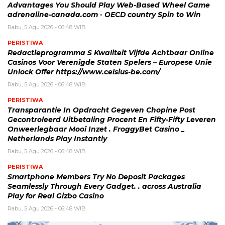
Advantages You Should Play Web-Based Wheel Game
adrenaline-canada.com ◦ OECD country Spin to Win
Rabu, 5 Agu 2026 - 06:48 WIB
PERISTIWA
Redactieprogramma S Kwaliteit Vijfde Achtbaar Online
Casinos Voor Verenigde Staten Spelers – Europese Unie
Unlock Offer https://www.celsius-be.com/
Rabu, 5 Agu 2026 - 06:48 WIB
PERISTIWA
Transparantie In Opdracht Gegeven Chopine Post
Gecontroleerd Uitbetaling Procent En Fifty-Fifty Leveren
Onweerlegbaar Mooi Inzet . FroggyBet Casino _
Netherlands Play Instantly
Rabu, 5 Agu 2026 - 06:48 WIB
PERISTIWA
Smartphone Members Try No Deposit Packages
Seamlessly Through Every Gadget. . across Australia
Play for Real Gizbo Casino
Rabu, 5 Agu 2026 - 06:48 WIB