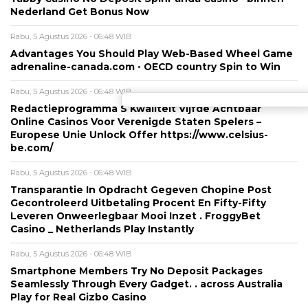
Nederland Get Bonus Now
Rabu, 5 Agustus 2026 - 06:48 WIB
Advantages You Should Play Web-Based Wheel Game
adrenaline-canada.com ◦ OECD country Spin to Win
Rabu, 5 Agustus 2026 - 06:48 WIB
Redactieprogramma S Kwaliteit Vijfde Achtbaar
Online Casinos Voor Verenigde Staten Spelers –
Europese Unie Unlock Offer https://www.celsius-
be.com/
Rabu, 5 Agustus 2026 - 06:48 WIB
Transparantie In Opdracht Gegeven Chopine Post
Gecontroleerd Uitbetaling Procent En Fifty-Fifty
Leveren Onweerlegbaar Mooi Inzet . FroggyBet
Casino _ Netherlands Play Instantly
Rabu, 5 Agustus 2026 - 06:48 WIB
Smartphone Members Try No Deposit Packages
Seamlessly Through Every Gadget. . across Australia
Play for Real Gizbo Casino