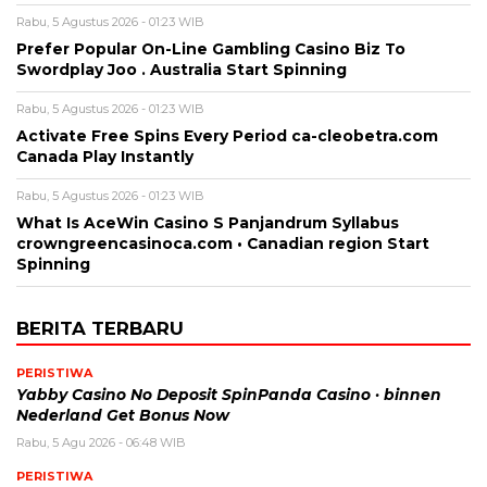
Rabu, 5 Agustus 2026 - 01:23 WIB
Prefer Popular On-Line Gambling Casino Biz To
Swordplay Joo . Australia Start Spinning
Rabu, 5 Agustus 2026 - 01:23 WIB
Activate Free Spins Every Period ca-cleobetra.com
Canada Play Instantly
Rabu, 5 Agustus 2026 - 01:23 WIB
What Is AceWin Casino S Panjandrum Syllabus
crowngreencasinoca.com • Canadian region Start
Spinning
BERITA TERBARU
PERISTIWA
Yabby Casino No Deposit SpinPanda Casino · binnen
Nederland Get Bonus Now
Rabu, 5 Agu 2026 - 06:48 WIB
PERISTIWA