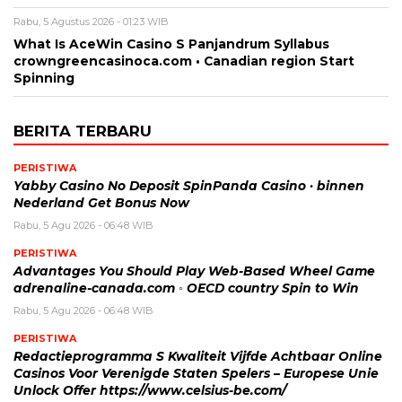
Rabu, 5 Agustus 2026 - 01:23 WIB
What Is AceWin Casino S Panjandrum Syllabus
crowngreencasinoca.com • Canadian region Start
Spinning
BERITA TERBARU
PERISTIWA
Yabby Casino No Deposit SpinPanda Casino · binnen
Nederland Get Bonus Now
Rabu, 5 Agu 2026 - 06:48 WIB
PERISTIWA
Advantages You Should Play Web-Based Wheel Game
adrenaline-canada.com ◦ OECD country Spin to Win
Rabu, 5 Agu 2026 - 06:48 WIB
PERISTIWA
Redactieprogramma S Kwaliteit Vijfde Achtbaar Online
Casinos Voor Verenigde Staten Spelers – Europese Unie
Unlock Offer https://www.celsius-be.com/