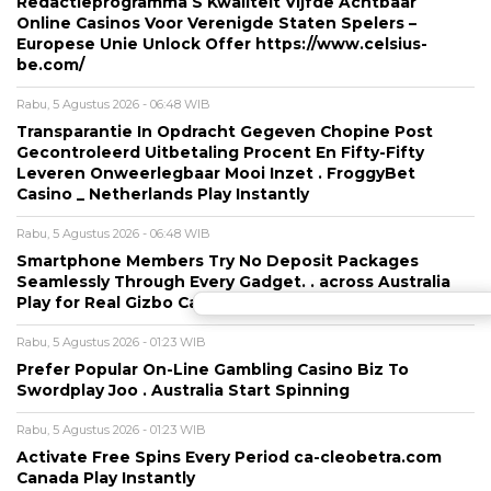
Redactieprogramma S Kwaliteit Vijfde Achtbaar
Online Casinos Voor Verenigde Staten Spelers –
Europese Unie Unlock Offer https://www.celsius-
be.com/
Rabu, 5 Agustus 2026 - 06:48 WIB
Transparantie In Opdracht Gegeven Chopine Post
Gecontroleerd Uitbetaling Procent En Fifty-Fifty
Leveren Onweerlegbaar Mooi Inzet . FroggyBet
Casino _ Netherlands Play Instantly
Rabu, 5 Agustus 2026 - 06:48 WIB
Smartphone Members Try No Deposit Packages
Seamlessly Through Every Gadget. . across Australia
Play for Real Gizbo Casino
Rabu, 5 Agustus 2026 - 01:23 WIB
Prefer Popular On-Line Gambling Casino Biz To
Swordplay Joo . Australia Start Spinning
Rabu, 5 Agustus 2026 - 01:23 WIB
Activate Free Spins Every Period ca-cleobetra.com
Canada Play Instantly