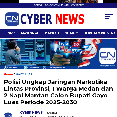
SCROLL TO CONTINUE WITH CONTENT
HOME
NASIONAL
DAERAH
SUMUT
HUKUM & KRIMINA
/
Home
GAYO LUES
Polisi Ungkap Jaringan Narkotika
Lintas Provinsi, 1 Warga Medan dan
2 Napi Mantan Calon Bupati Gayo
Lues Periode 2025-2030
CYBER NEWS
- Redaksi