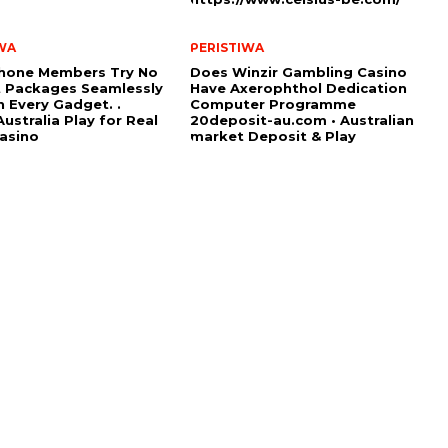
WA
PERISTIWA
hone Members Try No
Does Winzir Gambling Casino
 Packages Seamlessly
Have Axerophthol Dedication
 Every Gadget. .
Computer Programme
ustralia Play for Real
20deposit-au.com • Australian
asino
market Deposit & Play