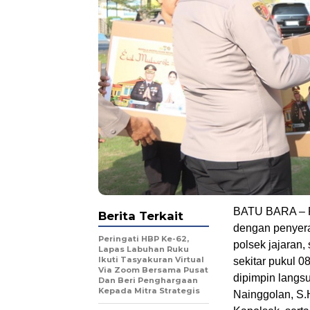
BATU BARA – Po
Berita Terkait
dengan penyera
Peringati HBP Ke-62,
polsek jajaran
Lapas Labuhan Ruku
Ikuti Tasyakuran Virtual
sekitar pukul 0
Via Zoom Bersama Pusat
dipimpin langs
Dan Beri Penghargaan
Kepada Mitra Strategis
Nainggolan, S.H