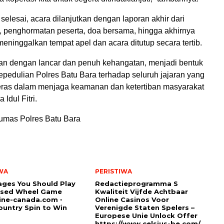
selesai, acara dilanjutkan dengan laporan akhir dari
 penghormatan peserta, doa bersama, hingga akhirnya
eninggalkan tempat apel dan acara ditutup secara tertib.
lan dengan lancar dan penuh kehangatan, menjadi bentuk
epedulian Polres Batu Bara terhadap seluruh jajaran yang
keras dalam menjaga keamanan dan ketertiban masyarakat
 Idul Fitri.
umas Polres Batu Bara
WA
PERISTIWA
ges You Should Play
Redactieprogramma S
sed Wheel Game
Kwaliteit Vijfde Achtbaar
ine-canada.com ◦
Online Casinos Voor
untry Spin to Win
Verenigde Staten Spelers –
Europese Unie Unlock Offer
https://www.celsius-be.com/