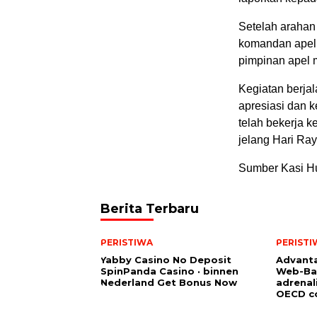
Setelah arahan 
komandan apel,
pimpinan apel m
Kegiatan berja
apresiasi dan k
telah bekerja 
jelang Hari Raya
Sumber Kasi H
Berita Terbaru
PERISTIWA
PERISTI
Yabby Casino No Deposit
Advanta
SpinPanda Casino · binnen
Web-Ba
Nederland Get Bonus Now
adrenal
OECD co