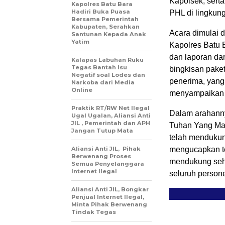
Kapolsek, serta
Kapolres Batu Bara
Hadiri Buka Puasa
PHL di lingkun
Bersama Pemerintah
Kabupaten, Serahkan
Acara dimulai 
Santunan Kepada Anak
Yatim
Kapolres Batu B
dan laporan da
Kalapas Labuhan Ruku
Tegas Bantah Isu
bingkisan pake
Negatif soal Lodes dan
penerima, yang
Narkoba dari Media
Online
menyampaikan 
Praktik RT/RW Net Ilegal
Dalam arahann
Ugal Ugalan, Aliansi Anti
JIL , Pemerintah dan APH
Tuhan Yang Mah
Jangan Tutup Mata
telah mendukun
Aliansi Anti JIL, Pihak
mengucapkan t
Berwenang Proses
mendukung sehi
Semua Penyelanggara
Internet Ilegal
seluruh persone
Aliansi Anti JIL, Bongkar
Penjual Internet Ilegal,
Minta Pihak Berwenang
Tindak Tegas