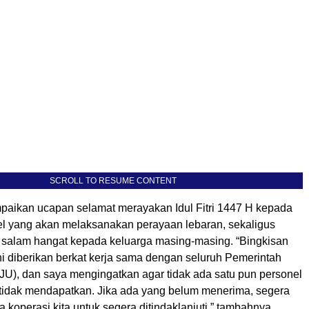
SCROLL TO RESUME CONTENT
paikan ucapan selamat merayakan Idul Fitri 1447 H kepada
el yang akan melaksanakan perayaan lebaran, sekaligus
alam hangat kepada keluarga masing-masing. “Bingkisan
ni diberikan berkat kerja sama dengan seluruh Pemerintah
JU), dan saya mengingatkan agar tidak ada satu pun personel
tidak mendapatkan. Jika ada yang belum menerima, segera
 koperasi kita untuk segera ditindaklanjuti,” tambahnya.