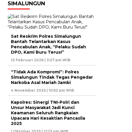
SIMALUNGUN
Sat Reskrim Polres Simalungun
Bantah Telantarkan Kasus
Pencabulan Anak, “Pelaku Sudah
DPO, Kami Buru Terus!”
12 Februari 2026 | 3:27 pm WIB
“Tidak Ada Kompromi”: Polres
Simalungun Tindak Tegas Pengedar
Narkoba Asal Mariah Jambi
4 November 2025 | 10:52 pm WIB
Kapolres: Sinergi TNI-Polri dan
Unsur Masyarakat Jadi Kunci
Keamanan Seluruh Rangkaian
Upacara Hari Kesaktian Pancasila
2025
1 Oktober 2025 | 12:13 pm WIB