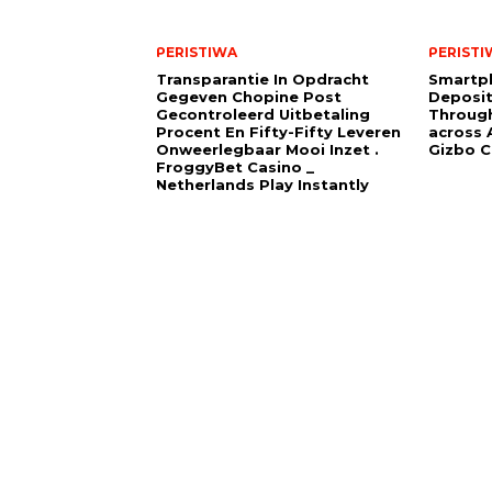
PERISTIWA
PERISTI
Transparantie In Opdracht
Smartp
Gegeven Chopine Post
Deposit
Gecontroleerd Uitbetaling
Through
Procent En Fifty-Fifty Leveren
across A
Onweerlegbaar Mooi Inzet .
Gizbo C
FroggyBet Casino _
Netherlands Play Instantly