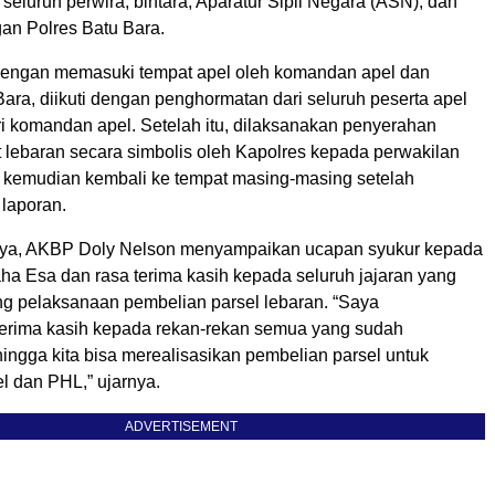
 seluruh perwira, bintara, Aparatur Sipil Negara (ASN), dan
gan Polres Batu Bara.
dengan memasuki tempat apel oleh komandan apel dan
ara, diikuti dengan penghormatan dari seluruh peserta apel
ri komandan apel. Setelah itu, dilaksanakan penyerahan
t lebaran secara simbolis oleh Kapolres kepada perwakilan
 kemudian kembali ke tempat masing-masing setelah
laporan.
ya, AKBP Doly Nelson menyampaikan ucapan syukur kepada
a Esa dan rasa terima kasih kepada seluruh jajaran yang
g pelaksanaan pembelian parsel lebaran. “Saya
erima kasih kepada rekan-rekan semua yang sudah
ngga kita bisa merealisasikan pembelian parsel untuk
l dan PHL,” ujarnya.
ADVERTISEMENT