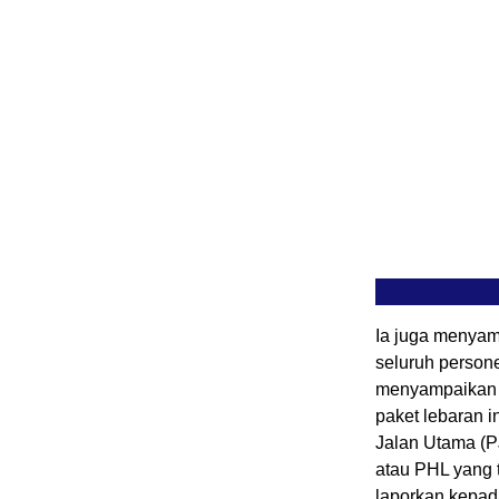
Ia juga menyam
seluruh person
menyampaikan s
paket lebaran i
Jalan Utama (P
atau PHL yang 
laporkan kepada