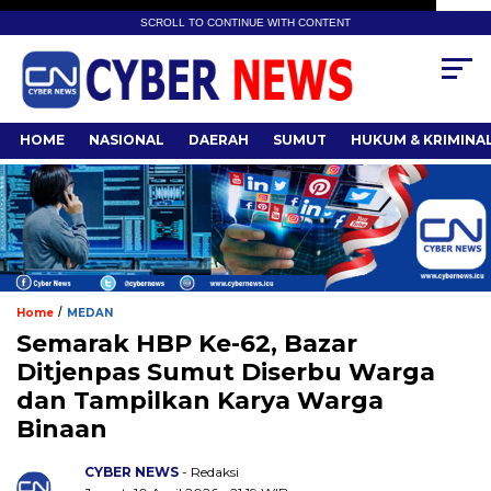
SCROLL TO CONTINUE WITH CONTENT
HOME
NASIONAL
DAERAH
SUMUT
HUKUM & KRIMINA
/
Home
MEDAN
Semarak HBP Ke-62, Bazar
Ditjenpas Sumut Diserbu Warga
dan Tampilkan Karya Warga
Binaan
CYBER NEWS
- Redaksi