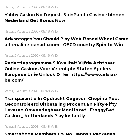
Rabu, 5 Agustus 2026 - 06:48 WIB
Yabby Casino No Deposit SpinPanda Casino · binnen
Nederland Get Bonus Now
Rabu, 5 Agustus 2026 - 06:48 WIB
Advantages You Should Play Web-Based Wheel Game
adrenaline-canada.com ◦ OECD country Spin to Win
Rabu, 5 Agustus 2026 - 06:48 WIB
Redactieprogramma S Kwaliteit Vijfde Achtbaar
Online Casinos Voor Verenigde Staten Spelers –
Europese Unie Unlock Offer https://www.celsius-
be.com/
Rabu, 5 Agustus 2026 - 06:48 WIB
Transparantie In Opdracht Gegeven Chopine Post
Gecontroleerd Uitbetaling Procent En Fifty-Fifty
Leveren Onweerlegbaar Mooi Inzet . FroggyBet
Casino _ Netherlands Play Instantly
Rabu, 5 Agustus 2026 - 06:48 WIB
Smartphone Members Try No Deposit Packages