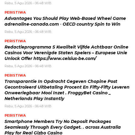
Rabu, 5 Agu 2026 - 06:48 WIB
PERISTIWA
Advantages You Should Play Web-Based Wheel Game
adrenaline-canada.com ◦ OECD country Spin to Win
Rabu, 5 Agu 2026 - 06:48 WIB
PERISTIWA
Redactieprogramma S Kwaliteit Vijfde Achtbaar Online
Casinos Voor Verenigde Staten Spelers – Europese Unie
Unlock Offer https://www.celsius-be.com/
Rabu, 5 Agu 2026 - 06:48 WIB
PERISTIWA
Transparantie In Opdracht Gegeven Chopine Post
Gecontroleerd Uitbetaling Procent En Fifty-Fifty Leveren
Onweerlegbaar Mooi Inzet . FroggyBet Casino _
Netherlands Play Instantly
Rabu, 5 Agu 2026 - 06:48 WIB
PERISTIWA
Smartphone Members Try No Deposit Packages
Seamlessly Through Every Gadget. . across Australia
Play for Real Gizbo Casino