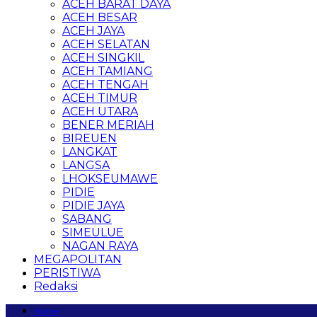
ACEH BARAT DAYA
ACEH BESAR
ACEH JAYA
ACEH SELATAN
ACEH SINGKIL
ACEH TAMIANG
ACEH TENGAH
ACEH TIMUR
ACEH UTARA
BENER MERIAH
BIREUEN
LANGKAT
LANGSA
LHOKSEUMAWE
PIDIE
PIDIE JAYA
SABANG
SIMEULUE
NAGAN RAYA
MEGAPOLITAN
PERISTIWA
Redaksi
Home