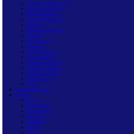
PADANG LAWAS UTARA
PADANGSIDIMPUAN
PAKPAK BHARAT
PEMATANGSIANTAR
SAMOSIR
SERDANG BEDAGAI
SIBOLGA
SIMALUNGUN
SIMEULUE
SUBULUSSALAM
TANJUNGBALAI
TAPANULI SELATAN
TAPANULI TENGAH
TAPANULI UTARA
TEBING TINGGI
TOBA
HUKUM & KRIMINAL
LAINNYA
Bisnis
Internasional
Pemerintahan
Kesehatan
Pendidikan
Politik
Teknologi