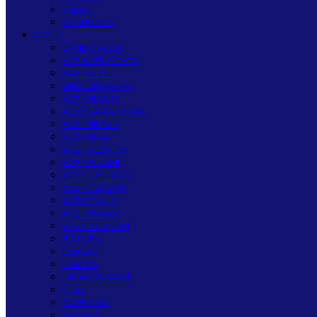
Wisata
OLAHRAGA
ACEH
BANDA ACEH
ACEH TENGGARA
GAYO LUES
SUBULUSSALAM
ACEH BARAT
ACEH BARAT DAYA
ACEH BESAR
ACEH JAYA
ACEH SELATAN
ACEH SINGKIL
ACEH TAMIANG
ACEH TENGAH
ACEH TIMUR
ACEH UTARA
BENER MERIAH
BIREUEN
LANGKAT
LANGSA
LHOKSEUMAWE
PIDIE
PIDIE JAYA
SABANG