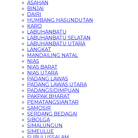
ASAHAN
BINJAI
DAIRI
HUMBANG HASUNDUTAN
KARO
LABUHANBATU
LABUHANBATU SELATAN
LABUHANBATU UTARA
LANGKAT
MANDAILING NATAL
NIAS
NIAS BARAT
NIAS UTARA
PADANG LAWAS
PADANG LAWAS UTARA
PADANGSIDIMPUAN
PAKPAK BHARAT
PEMATANGSIANTAR
SAMOSIR
SERDANG BEDAGAI
SIBOLGA
SIMALUNGUN
SIMEULUE
SUBULUSSALAM