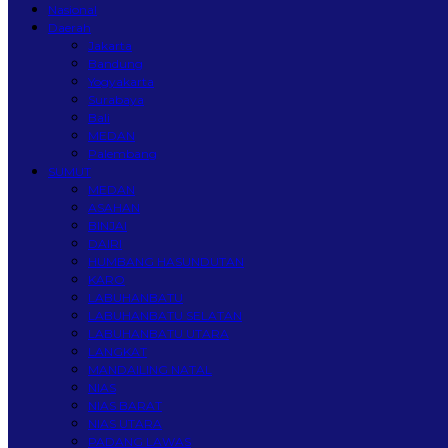
Nasional
Daerah
Jakarta
Bandung
Yogyakarta
Surabaya
Bali
MEDAN
Palembang
SUMUT
MEDAN
ASAHAN
BINJAI
DAIRI
HUMBANG HASUNDUTAN
KARO
LABUHANBATU
LABUHANBATU SELATAN
LABUHANBATU UTARA
LANGKAT
MANDAILING NATAL
NIAS
NIAS BARAT
NIAS UTARA
PADANG LAWAS