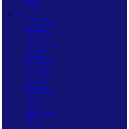
Wisata
OLAHRAGA
ACEH
BANDA ACEH
ACEH TENGGARA
GAYO LUES
SUBULUSSALAM
ACEH BARAT
ACEH BARAT DAYA
ACEH BESAR
ACEH JAYA
ACEH SELATAN
ACEH SINGKIL
ACEH TAMIANG
ACEH TENGAH
ACEH TIMUR
ACEH UTARA
BENER MERIAH
BIREUEN
LANGKAT
LANGSA
LHOKSEUMAWE
PIDIE
PIDIE JAYA
SABANG