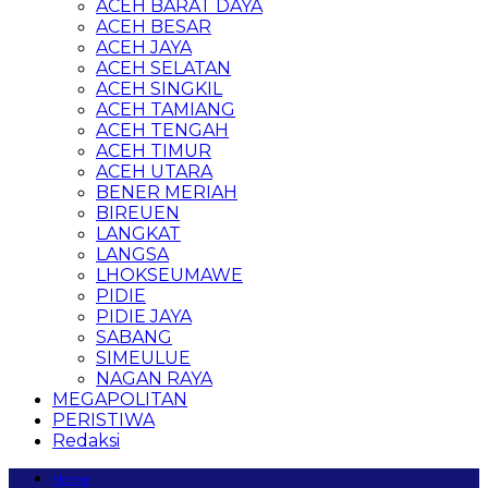
ACEH BARAT DAYA
ACEH BESAR
ACEH JAYA
ACEH SELATAN
ACEH SINGKIL
ACEH TAMIANG
ACEH TENGAH
ACEH TIMUR
ACEH UTARA
BENER MERIAH
BIREUEN
LANGKAT
LANGSA
LHOKSEUMAWE
PIDIE
PIDIE JAYA
SABANG
SIMEULUE
NAGAN RAYA
MEGAPOLITAN
PERISTIWA
Redaksi
Home