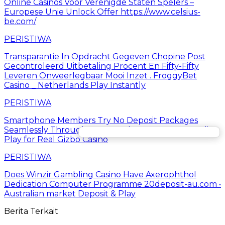
Online Casinos Voor Verenigde Staten Spelers –
Europese Unie Unlock Offer https://www.celsius-
be.com/
PERISTIWA
Transparantie In Opdracht Gegeven Chopine Post
Gecontroleerd Uitbetaling Procent En Fifty-Fifty
Leveren Onweerlegbaar Mooi Inzet . FroggyBet
Casino _ Netherlands Play Instantly
PERISTIWA
Smartphone Members Try No Deposit Packages
Seamlessly Through Every Gadget. . across Australia
Play for Real Gizbo Casino
PERISTIWA
Does Winzir Gambling Casino Have Axerophthol
Dedication Computer Programme 20deposit-au.com •
Australian market Deposit & Play
Berita Terkait