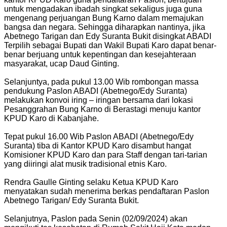
untuk mengadakan ibadah singkat sekaligus juga guna
mengenang perjuangan Bung Karno dalam memajukan
bangsa dan negara. Sehingga diharapkan nantinya, jika
Abetnego Tarigan dan Edy Suranta Bukit disingkat ABADI
Terpilih sebagai Bupati dan Wakil Bupati Karo dapat benar-
benar berjuang untuk kepentingan dan kesejahteraan
masyarakat, ucap Daud Ginting.
Selanjuntya, pada pukul 13.00 Wib rombongan massa
pendukung Paslon ABADI (Abetnego/Edy Suranta)
melakukan konvoi iring – iringan bersama dari lokasi
Pesanggrahan Bung Karno di Berastagi menuju kantor
KPUD Karo di Kabanjahe.
Tepat pukul 16.00 Wib Paslon ABADI (Abetnego/Edy
Suranta) tiba di Kantor KPUD Karo disambut hangat
Komisioner KPUD Karo dan para Staff dengan tari-tarian
yang diiringi alat musik tradisional etnis Karo.
Rendra Gaulle Ginting selaku Ketua KPUD Karo
menyatakan sudah menerima berkas pendaftaran Paslon
Abetnego Tarigan/ Edy Suranta Bukit.
Selanjutnya, Paslon pada Senin (02/09/2024) akan