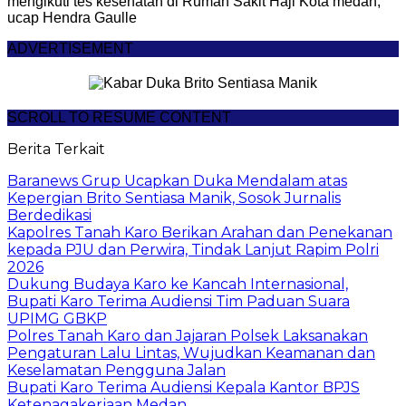
mengikuti tes kesehatan di Rumah Sakit Haji Kota medan,
ucap Hendra Gaulle
ADVERTISEMENT
SCROLL TO RESUME CONTENT
Berita Terkait
Baranews Grup Ucapkan Duka Mendalam atas
Kepergian Brito Sentiasa Manik, Sosok Jurnalis
Berdedikasi
Kapolres Tanah Karo Berikan Arahan dan Penekanan
kepada PJU dan Perwira, Tindak Lanjut Rapim Polri
2026
Dukung Budaya Karo ke Kancah Internasional,
Bupati Karo Terima Audiensi Tim Paduan Suara
UPIMG GBKP
Polres Tanah Karo dan Jajaran Polsek Laksanakan
Pengaturan Lalu Lintas, Wujudkan Keamanan dan
Keselamatan Pengguna Jalan
Bupati Karo Terima Audiensi Kepala Kantor BPJS
Ketenagakerjaan Medan