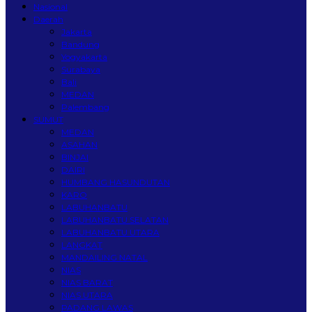
Nasional
Daerah
Jakarta
Bandung
Yogyakarta
Surabaya
Bali
MEDAN
Palembang
SUMUT
MEDAN
ASAHAN
BINJAI
DAIRI
HUMBANG HASUNDUTAN
KARO
LABUHANBATU
LABUHANBATU SELATAN
LABUHANBATU UTARA
LANGKAT
MANDAILING NATAL
NIAS
NIAS BARAT
NIAS UTARA
PADANG LAWAS