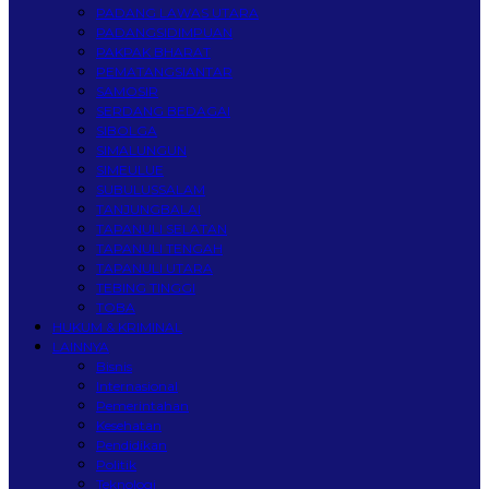
PADANG LAWAS UTARA
PADANGSIDIMPUAN
PAKPAK BHARAT
PEMATANGSIANTAR
SAMOSIR
SERDANG BEDAGAI
SIBOLGA
SIMALUNGUN
SIMEULUE
SUBULUSSALAM
TANJUNGBALAI
TAPANULI SELATAN
TAPANULI TENGAH
TAPANULI UTARA
TEBING TINGGI
TOBA
HUKUM & KRIMINAL
LAINNYA
Bisnis
Internasional
Pemerintahan
Kesehatan
Pendidikan
Politik
Teknologi