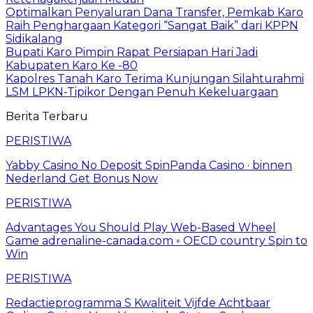
Optimalkan Penyaluran Dana Transfer, Pemkab Karo
Raih Penghargaan Kategori “Sangat Baik” dari KPPN
Sidikalang
Bupati Karo Pimpin Rapat Persiapan Hari Jadi
Kabupaten Karo Ke -80
Kapolres Tanah Karo Terima Kunjungan Silahturahmi
LSM LPKN-Tipikor Dengan Penuh Kekeluargaan
Berita Terbaru
PERISTIWA
Yabby Casino No Deposit SpinPanda Casino · binnen
Nederland Get Bonus Now
PERISTIWA
Advantages You Should Play Web-Based Wheel
Game adrenaline-canada.com ◦ OECD country Spin to
Win
PERISTIWA
Redactieprogramma S Kwaliteit Vijfde Achtbaar