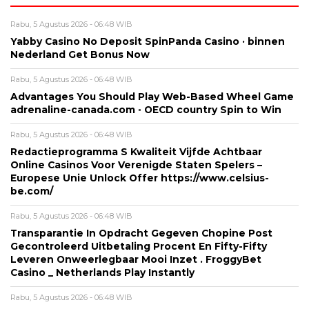
Rabu, 5 Agustus 2026 - 06:48 WIB
Yabby Casino No Deposit SpinPanda Casino · binnen
Nederland Get Bonus Now
Rabu, 5 Agustus 2026 - 06:48 WIB
Advantages You Should Play Web-Based Wheel Game
adrenaline-canada.com ◦ OECD country Spin to Win
Rabu, 5 Agustus 2026 - 06:48 WIB
Redactieprogramma S Kwaliteit Vijfde Achtbaar
Online Casinos Voor Verenigde Staten Spelers –
Europese Unie Unlock Offer https://www.celsius-
be.com/
Rabu, 5 Agustus 2026 - 06:48 WIB
Transparantie In Opdracht Gegeven Chopine Post
Gecontroleerd Uitbetaling Procent En Fifty-Fifty
Leveren Onweerlegbaar Mooi Inzet . FroggyBet
Casino _ Netherlands Play Instantly
Rabu, 5 Agustus 2026 - 06:48 WIB