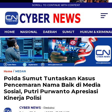
SCROLL TO CONTINUE WITH CONTENT
HOME
NASIONAL
DAERAH
SUMUT
HUKUM & KRIMINA
/
Home
MEDAN
Polda Sumut Tuntaskan Kasus
Pencemaran Nama Baik di Media
Sosial, Putri Purwanto Apresiasi
Kinerja Polisi
CYBER NEWS
- Redaksi