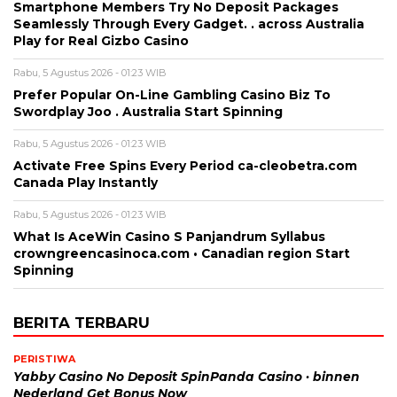
Smartphone Members Try No Deposit Packages
Seamlessly Through Every Gadget. . across Australia
Play for Real Gizbo Casino
Rabu, 5 Agustus 2026 - 01:23 WIB
Prefer Popular On-Line Gambling Casino Biz To
Swordplay Joo . Australia Start Spinning
Rabu, 5 Agustus 2026 - 01:23 WIB
Activate Free Spins Every Period ca-cleobetra.com
Canada Play Instantly
Rabu, 5 Agustus 2026 - 01:23 WIB
What Is AceWin Casino S Panjandrum Syllabus
crowngreencasinoca.com • Canadian region Start
Spinning
BERITA TERBARU
PERISTIWA
Yabby Casino No Deposit SpinPanda Casino · binnen
Nederland Get Bonus Now