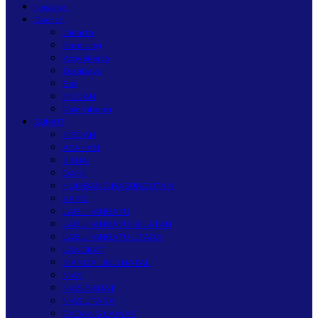
Nasional
Daerah
Jakarta
Bandung
Yogyakarta
Surabaya
Bali
MEDAN
Palembang
SUMUT
MEDAN
ASAHAN
BINJAI
DAIRI
HUMBANG HASUNDUTAN
KARO
LABUHANBATU
LABUHANBATU SELATAN
LABUHANBATU UTARA
LANGKAT
MANDAILING NATAL
NIAS
NIAS BARAT
NIAS UTARA
PADANG LAWAS