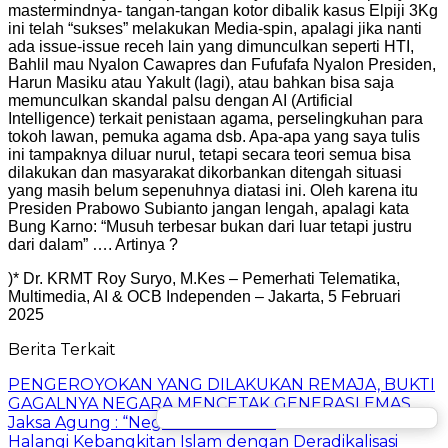
mastermindnya- tangan-tangan kotor dibalik kasus Elpiji 3Kg
ini telah “sukses” melakukan Media-spin, apalagi jika nanti
ada issue-issue receh lain yang dimunculkan seperti HTI,
Bahlil mau Nyalon Cawapres dan Fufufafa Nyalon Presiden,
Harun Masiku atau Yakult (lagi), atau bahkan bisa saja
memunculkan skandal palsu dengan AI (Artificial
Intelligence) terkait penistaan agama, perselingkuhan para
tokoh lawan, pemuka agama dsb. Apa-apa yang saya tulis
ini tampaknya diluar nurul, tetapi secara teori semua bisa
dilakukan dan masyarakat dikorbankan ditengah situasi
yang masih belum sepenuhnya diatasi ini. Oleh karena itu
Presiden Prabowo Subianto jangan lengah, apalagi kata
Bung Karno: “Musuh terbesar bukan dari luar tetapi justru
dari dalam” …. Artinya ?
)* Dr. KRMT Roy Suryo, M.Kes – Pemerhati Telematika,
Multimedia, AI & OCB Independen – Jakarta, 5 Februari
2025
Berita Terkait
PENGEROYOKAN YANG DILAKUKAN REMAJA, BUKTI
GAGALNYA NEGARA MENCETAK GENERASI EMAS
Jaksa Agung : “Negara Masih Ada”
Halangi Kebangkitan Islam dengan Deradikalisasi