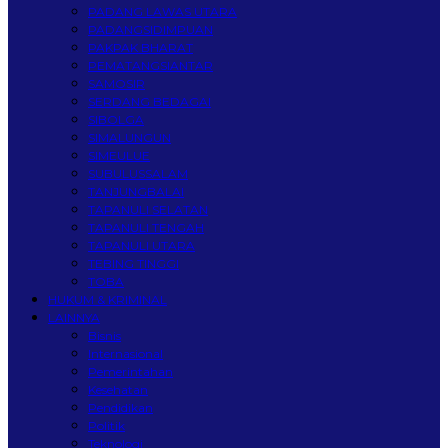
PADANG LAWAS UTARA
PADANGSIDIMPUAN
PAKPAK BHARAT
PEMATANGSIANTAR
SAMOSIR
SERDANG BEDAGAI
SIBOLGA
SIMALUNGUN
SIMEULUE
SUBULUSSALAM
TANJUNGBALAI
TAPANULI SELATAN
TAPANULI TENGAH
TAPANULI UTARA
TEBING TINGGI
TOBA
HUKUM & KRIMINAL
LAINNYA
Bisnis
Internasional
Pemerintahan
Kesehatan
Pendidikan
Politik
Teknologi