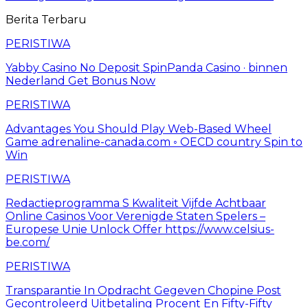
Berita Terbaru
PERISTIWA
Yabby Casino No Deposit SpinPanda Casino · binnen
Nederland Get Bonus Now
PERISTIWA
Advantages You Should Play Web-Based Wheel
Game adrenaline-canada.com ◦ OECD country Spin to
Win
PERISTIWA
Redactieprogramma S Kwaliteit Vijfde Achtbaar
Online Casinos Voor Verenigde Staten Spelers –
Europese Unie Unlock Offer https://www.celsius-
be.com/
PERISTIWA
Transparantie In Opdracht Gegeven Chopine Post
Gecontroleerd Uitbetaling Procent En Fifty-Fifty