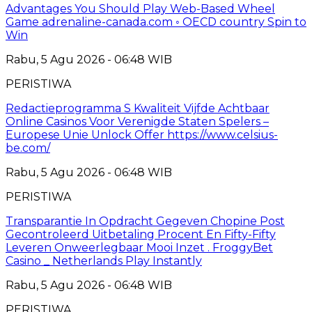
Advantages You Should Play Web-Based Wheel
Game adrenaline-canada.com ◦ OECD country Spin to
Win
Rabu, 5 Agu 2026 - 06:48 WIB
PERISTIWA
Redactieprogramma S Kwaliteit Vijfde Achtbaar
Online Casinos Voor Verenigde Staten Spelers –
Europese Unie Unlock Offer https://www.celsius-
be.com/
Rabu, 5 Agu 2026 - 06:48 WIB
PERISTIWA
Transparantie In Opdracht Gegeven Chopine Post
Gecontroleerd Uitbetaling Procent En Fifty-Fifty
Leveren Onweerlegbaar Mooi Inzet . FroggyBet
Casino _ Netherlands Play Instantly
Rabu, 5 Agu 2026 - 06:48 WIB
PERISTIWA