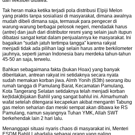
dan fleksibel dibawa.
Tak heran maka ketika terjadi pola distribusi Elpiji Melon
yang praktis tanpa sosialiasi di masyarakat, dimana awalnya
mudah dibeli dimana saja, termasuk para pengecer di
warung-warung berbagai pelosok negeri, mendadak harus
(antre) dan jauh dari distributor resmi yang selain jauh itupun
dibatasi sangat ketat dalam penjualannya ke masyarakat. Ini
bagaikan “sudah jatuh tertimpa tangga” karena rakyat
menjadi tidak ada pilihan lagi selain harus antre berkilometer
jauhnya, seperti jaman Indonesia baru merdeka tahun-tahun
45-50 an saja, terwelu.
Bahkan sebagaimana fakta (bukan Hoax) yang banyak
diberitakan, antrean rakyat ini setidaknya secara nyata
sudah memakan korban jiwa. Almh Yonih (63th) seorang ibu
rumah tangga di Pamulang Barat, Kecamatan Pamulang,
Kota Tangerang Selatan setidaknya telah menjadi korban
ke(tidak)bijakan Bahlil yang sangat bahlul ini. Almarhumah
wafat setelah ditengarai kecapekan akibat mengantri Tabung
gas melon seharian dan meski sempat akan dibawa ke RS
Pamulang, namun sayangnya Tuhan YMK, Allah SWT
berkehendak lain 2 hari lalu.
Menanggapi situasi nyaris chaos di masyarakat ini, Menteri
ESDM Bahlil Lahadalia sebagai orang yang paling