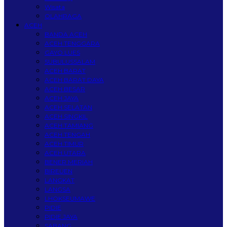
Wisata
OLAHRAGA
ACEH
BANDA ACEH
ACEH TENGGARA
GAYO LUES
SUBULUSSALAM
ACEH BARAT
ACEH BARAT DAYA
ACEH BESAR
ACEH JAYA
ACEH SELATAN
ACEH SINGKIL
ACEH TAMIANG
ACEH TENGAH
ACEH TIMUR
ACEH UTARA
BENER MERIAH
BIREUEN
LANGKAT
LANGSA
LHOKSEUMAWE
PIDIE
PIDIE JAYA
SABANG