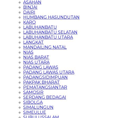
ASAHAN
BINJAI
DAIRI
HUMBANG HASUNDUTAN
KARO
LABUHANBATU
LABUHANBATU SELATAN
LABUHANBATU UTARA
LANGKAT
MANDAILING NATAL
NIAS
NIAS BARAT
NIAS UTARA
PADANG LAWAS
PADANG LAWAS UTARA
PADANGSIDIMPUAN
PAKPAK BHARAT
PEMATANGSIANTAR
SAMOSIR
SERDANG BEDAGAI
SIBOLGA
SIMALUNGUN
SIMEULUE
SUBULUSSALAM