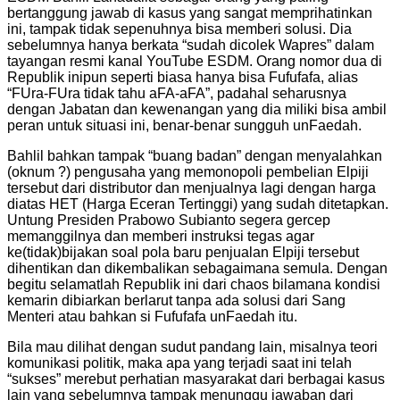
bertanggung jawab di kasus yang sangat memprihatinkan
ini, tampak tidak sepenuhnya bisa memberi solusi. Dia
sebelumnya hanya berkata “sudah dicolek Wapres” dalam
tayangan resmi kanal YouTube ESDM. Orang nomor dua di
Republik inipun seperti biasa hanya bisa Fufufafa, alias
“FUra-FUra tidak tahu aFA-aFA”, padahal seharusnya
dengan Jabatan dan kewenangan yang dia miliki bisa ambil
peran untuk situasi ini, benar-benar sungguh unFaedah.
Bahlil bahkan tampak “buang badan” dengan menyalahkan
(oknum ?) pengusaha yang memonopoli pembelian Elpiji
tersebut dari distributor dan menjualnya lagi dengan harga
diatas HET (Harga Eceran Tertinggi) yang sudah ditetapkan.
Untung Presiden Prabowo Subianto segera gercep
memanggilnya dan memberi instruksi tegas agar
ke(tidak)bijakan soal pola baru penjualan Elpiji tersebut
dihentikan dan dikembalikan sebagaimana semula. Dengan
begitu selamatlah Republik ini dari chaos bilamana kondisi
kemarin dibiarkan berlarut tanpa ada solusi dari Sang
Menteri atau bahkan si Fufufafa unFaedah itu.
Bila mau dilihat dengan sudut pandang lain, misalnya teori
komunikasi politik, maka apa yang terjadi saat ini telah
“sukses” merebut perhatian masyarakat dari berbagai kasus
lain yang sebelumnya tampak menunggu jawaban dari