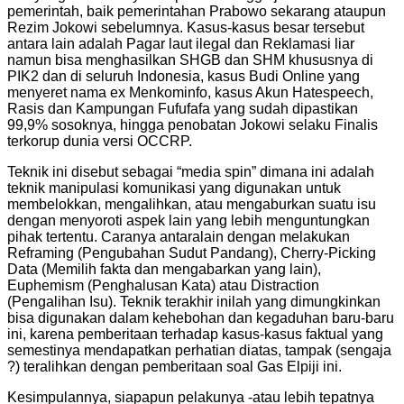
pemerintah, baik pemerintahan Prabowo sekarang ataupun
Rezim Jokowi sebelumnya. Kasus-kasus besar tersebut
antara lain adalah Pagar laut ilegal dan Reklamasi liar
namun bisa menghasilkan SHGB dan SHM khususnya di
PIK2 dan di seluruh Indonesia, kasus Budi Online yang
menyeret nama ex Menkominfo, kasus Akun Hatespeech,
Rasis dan Kampungan Fufufafa yang sudah dipastikan
99,9% sosoknya, hingga penobatan Jokowi selaku Finalis
terkorup dunia versi OCCRP.
Teknik ini disebut sebagai “media spin” dimana ini adalah
teknik manipulasi komunikasi yang digunakan untuk
membelokkan, mengalihkan, atau mengaburkan suatu isu
dengan menyoroti aspek lain yang lebih menguntungkan
pihak tertentu. Caranya antaralain dengan melakukan
Reframing (Pengubahan Sudut Pandang), Cherry-Picking
Data (Memilih fakta dan mengabarkan yang lain),
Euphemism (Penghalusan Kata) atau Distraction
(Pengalihan Isu). Teknik terakhir inilah yang dimungkinkan
bisa digunakan dalam kehebohan dan kegaduhan baru-baru
ini, karena pemberitaan terhadap kasus-kasus faktual yang
semestinya mendapatkan perhatian diatas, tampak (sengaja
?) teralihkan dengan pemberitaan soal Gas Elpiji ini.
Kesimpulannya, siapapun pelakunya -atau lebih tepatnya