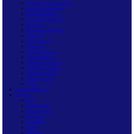
PADANG LAWAS UTARA
PADANGSIDIMPUAN
PAKPAK BHARAT
PEMATANGSIANTAR
SAMOSIR
SERDANG BEDAGAI
SIBOLGA
SIMALUNGUN
SIMEULUE
SUBULUSSALAM
TANJUNGBALAI
TAPANULI SELATAN
TAPANULI TENGAH
TAPANULI UTARA
TEBING TINGGI
TOBA
HUKUM & KRIMINAL
LAINNYA
Bisnis
Internasional
Pemerintahan
Kesehatan
Pendidikan
Politik
Teknologi