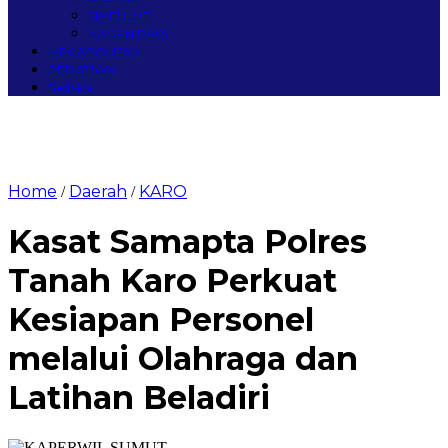
SIMEULUE
NAGAN RAYA
MEGAPOLITAN
PERISTIWA
Redaksi
Home
Daerah
KARO
/
/
Kasat Samapta Polres
Tanah Karo Perkuat
Kesiapan Personel
melalui Olahraga dan
Latihan Beladiri