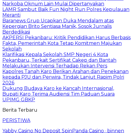
Narkoba Oknum Lain Mulai Dipertanyakan
LAMR Sambut Baik Fun Night Run Polres Kepulauan
Meranti
Baranews Grup Ucapkan Duka Mendalam atas
Kepergian Brito Sentiasa Manik, Sosok Jurnalis
Berdedikasi
AKPERSI Pekanbaru: Kritik Pendidikan Harus Berbasis
Fakta, Pemerintah Kota Tetap Komitmen Majukan
Sekolah
Klarifikasi Kepala Sekolah SMP Negeri 4 Kota
Pekanbaru, Terkait Sertifikat Cakep dan Bantah
Melakukan Intervensi Terhadap Rekan Pers
Kapolres Tanah Karo Berikan Arahan dan Penekanan
kepada PJU dan Perwira, Tindak Lanjut Rapim Polri
2026
Dukung Budaya Karo ke Kancah Internasional,
Bupati Karo Terima Audiensi Tim Paduan Suara
UPIMG GBKP
Berita Terbaru
PERISTIWA
Yabby Casino No Deposit SpinPanda Casino · binnen