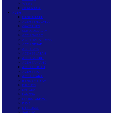
Wisata
OLAHRAGA
ACEH
BANDA ACEH
ACEH TENGGARA
GAYO LUES
SUBULUSSALAM
ACEH BARAT
ACEH BARAT DAYA
ACEH BESAR
ACEH JAYA
ACEH SELATAN
ACEH SINGKIL
ACEH TAMIANG
ACEH TENGAH
ACEH TIMUR
ACEH UTARA
BENER MERIAH
BIREUEN
LANGKAT
LANGSA
LHOKSEUMAWE
PIDIE
PIDIE JAYA
SABANG