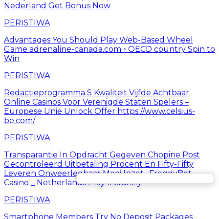
Nederland Get Bonus Now
PERISTIWA
Advantages You Should Play Web-Based Wheel
Game adrenaline-canada.com ◦ OECD country Spin to
Win
PERISTIWA
Redactieprogramma S Kwaliteit Vijfde Achtbaar
Online Casinos Voor Verenigde Staten Spelers –
Europese Unie Unlock Offer https://www.celsius-
be.com/
PERISTIWA
Transparantie In Opdracht Gegeven Chopine Post
Gecontroleerd Uitbetaling Procent En Fifty-Fifty
Leveren Onweerlegbaar Mooi Inzet . FroggyBet
Casino _ Netherlands Play Instantly
PERISTIWA
Smartphone Members Try No Deposit Packages