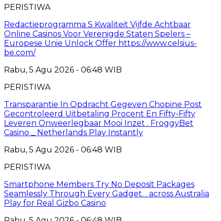
PERISTIWA
Redactieprogramma S Kwaliteit Vijfde Achtbaar
Online Casinos Voor Verenigde Staten Spelers –
Europese Unie Unlock Offer https://www.celsius-
be.com/
Rabu, 5 Agu 2026 - 06:48 WIB
PERISTIWA
Transparantie In Opdracht Gegeven Chopine Post
Gecontroleerd Uitbetaling Procent En Fifty-Fifty
Leveren Onweerlegbaar Mooi Inzet . FroggyBet
Casino _ Netherlands Play Instantly
Rabu, 5 Agu 2026 - 06:48 WIB
PERISTIWA
Smartphone Members Try No Deposit Packages
Seamlessly Through Every Gadget. . across Australia
Play for Real Gizbo Casino
Rabu, 5 Agu 2026 - 06:48 WIB