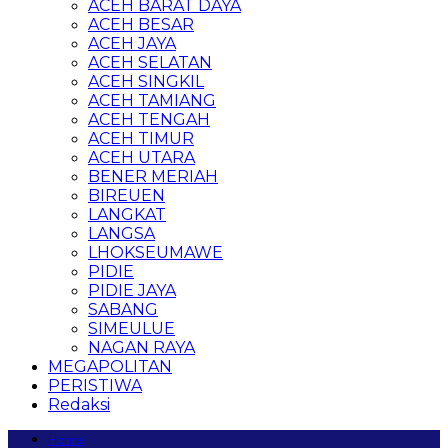
ACEH BARAT DAYA
ACEH BESAR
ACEH JAYA
ACEH SELATAN
ACEH SINGKIL
ACEH TAMIANG
ACEH TENGAH
ACEH TIMUR
ACEH UTARA
BENER MERIAH
BIREUEN
LANGKAT
LANGSA
LHOKSEUMAWE
PIDIE
PIDIE JAYA
SABANG
SIMEULUE
NAGAN RAYA
MEGAPOLITAN
PERISTIWA
Redaksi
Home