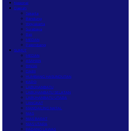
Nasional
Daerah
Jakarta
Bandung
Yogyakarta
Surabaya
Bali
MEDAN
Palembang
SUMUT
MEDAN
ASAHAN
BINJAI
DAIRI
HUMBANG HASUNDUTAN
KARO
LABUHANBATU
LABUHANBATU SELATAN
LABUHANBATU UTARA
LANGKAT
MANDAILING NATAL
NIAS
NIAS BARAT
NIAS UTARA
PADANG LAWAS