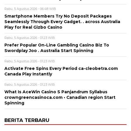
Rabu, 5 Agustus 2026 - 06:48 WIB
Smartphone Members Try No Deposit Packages
Seamlessly Through Every Gadget. . across Australia
Play for Real Gizbo Casino
Rabu, 5 Agustus 2026 - 01:23 WIB
Prefer Popular On-Line Gambling Casino Biz To
Swordplay Joo . Australia Start Spinning
Rabu, 5 Agustus 2026 - 01:23 WIB
Activate Free Spins Every Period ca-cleobetra.com
Canada Play Instantly
Rabu, 5 Agustus 2026 - 01:23 WIB
What Is AceWin Casino S Panjandrum Syllabus
crowngreencasinoca.com • Canadian region Start
Spinning
BERITA TERBARU