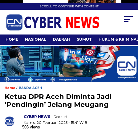
SCROLL TO CONTINUE WITH CONTENT
HOME
NASIONAL
DAERAH
SUMUT
HUKUM & KRIMINA
/
Home
BANDA ACEH
Ketua DPR Aceh Diminta Jadi
‘Pendingin’ Jelang Meugang
CYBER NEWS
- Redaksi
Kamis, 20 Februari 2025 - 15:41 WIB
503 views