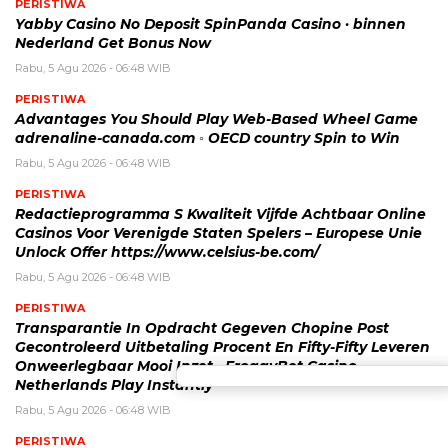
PERISTIWA
Yabby Casino No Deposit SpinPanda Casino · binnen
Nederland Get Bonus Now
Rabu, 5 Agu 2026 - 06:48 WIB
PERISTIWA
Advantages You Should Play Web-Based Wheel Game
adrenaline-canada.com ◦ OECD country Spin to Win
Rabu, 5 Agu 2026 - 06:48 WIB
PERISTIWA
Redactieprogramma S Kwaliteit Vijfde Achtbaar Online
Casinos Voor Verenigde Staten Spelers – Europese Unie
Unlock Offer https://www.celsius-be.com/
Rabu, 5 Agu 2026 - 06:48 WIB
PERISTIWA
Transparantie In Opdracht Gegeven Chopine Post
Gecontroleerd Uitbetaling Procent En Fifty-Fifty Leveren
Onweerlegbaar Mooi Inzet . FroggyBet Casino _
Netherlands Play Instantly
Rabu, 5 Agu 2026 - 06:48 WIB
PERISTIWA