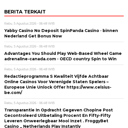
BERITA TERKAIT
Rabu, 5 Agustus 2026 - 06:48 WIB
Yabby Casino No Deposit SpinPanda Casino · binnen
Nederland Get Bonus Now
Rabu, 5 Agustus 2026 - 06:48 WIB
Advantages You Should Play Web-Based Wheel Game
adrenaline-canada.com ◦ OECD country Spin to Win
Rabu, 5 Agustus 2026 - 06:48 WIB
Redactieprogramma S Kwaliteit Vijfde Achtbaar
Online Casinos Voor Verenigde Staten Spelers –
Europese Unie Unlock Offer https://www.celsius-
be.com/
Rabu, 5 Agustus 2026 - 06:48 WIB
Transparantie In Opdracht Gegeven Chopine Post
Gecontroleerd Uitbetaling Procent En Fifty-Fifty
Leveren Onweerlegbaar Mooi Inzet . FroggyBet
Casino _ Netherlands Play Instantly