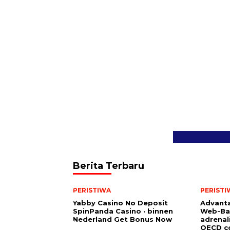
Berita Terbaru
PERISTIWA
PERISTI
Yabby Casino No Deposit
Advanta
SpinPanda Casino · binnen
Web-Ba
Nederland Get Bonus Now
adrenal
OECD co