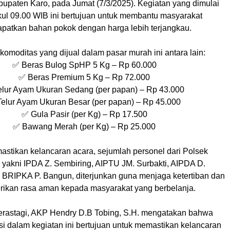
bupaten Karo, pada Jumat (7/3/2025). Kegiatan yang dimulai
kul 09.00 WIB ini bertujuan untuk membantu masyarakat
patkan bahan pokok dengan harga lebih terjangkau.
komoditas yang dijual dalam pasar murah ini antara lain:
✅ Beras Bulog SpHP 5 Kg – Rp 60.000
✅ Beras Premium 5 Kg – Rp 72.000
elur Ayam Ukuran Sedang (per papan) – Rp 43.000
elur Ayam Ukuran Besar (per papan) – Rp 45.000
✅ Gula Pasir (per Kg) – Rp 17.500
✅ Bawang Merah (per Kg) – Rp 25.000
stikan kelancaran acara, sejumlah personel dari Polsek
, yakni IPDA Z. Sembiring, AIPTU JM. Surbakti, AIPDA D.
BRIPKA P. Bangun, diterjunkan guna menjaga ketertiban dan
ikan rasa aman kepada masyarakat yang berbelanja.
rastagi, AKP Hendry D.B Tobing, S.H. mengatakan bahwa
si dalam kegiatan ini bertujuan untuk memastikan kelancaran