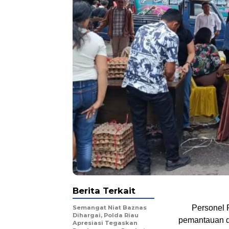
Berita Terkait
Personel 
Semangat Niat Baznas
Dihargai, Polda Riau
pemantauan d
Apresiasi Tegaskan