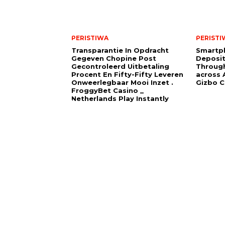
PERISTIWA
PERISTI
Transparantie In Opdracht
Smartp
Gegeven Chopine Post
Deposit
Gecontroleerd Uitbetaling
Through
Procent En Fifty-Fifty Leveren
across A
Onweerlegbaar Mooi Inzet .
Gizbo C
FroggyBet Casino _
Netherlands Play Instantly