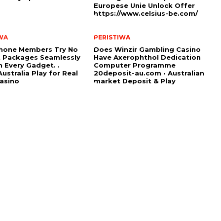
Europese Unie Unlock Offer
https://www.celsius-be.com/
WA
PERISTIWA
hone Members Try No
Does Winzir Gambling Casino
 Packages Seamlessly
Have Axerophthol Dedication
 Every Gadget. .
Computer Programme
ustralia Play for Real
20deposit-au.com • Australian
asino
market Deposit & Play