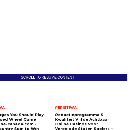
SCROLL TO RESUME CONTENT
WA
PERISTIWA
ges You Should Play
Redactieprogramma S
sed Wheel Game
Kwaliteit Vijfde Achtbaar
ine-canada.com ◦
Online Casinos Voor
untry Spin to Win
Verenigde Staten Spelers –