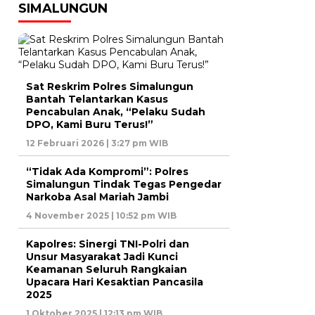
SIMALUNGUN
Sat Reskrim Polres Simalungun
Bantah Telantarkan Kasus
Pencabulan Anak, “Pelaku Sudah
DPO, Kami Buru Terus!”
12 Februari 2026 | 3:27 pm WIB
“Tidak Ada Kompromi”: Polres
Simalungun Tindak Tegas Pengedar
Narkoba Asal Mariah Jambi
4 November 2025 | 10:52 pm WIB
Kapolres: Sinergi TNI-Polri dan
Unsur Masyarakat Jadi Kunci
Keamanan Seluruh Rangkaian
Upacara Hari Kesaktian Pancasila
2025
1 Oktober 2025 | 12:13 pm WIB