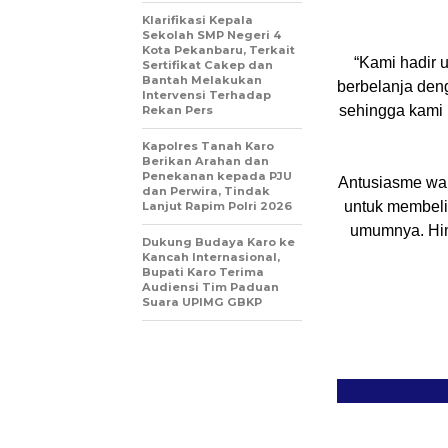
Klarifikasi Kepala
Sekolah SMP Negeri 4
Kota Pekanbaru, Terkait
“Kami hadir 
Sertifikat Cakep dan
Bantah Melakukan
berbelanja den
Intervensi Terhadap
sehingga kami 
Rekan Pers
Kapolres Tanah Karo
Berikan Arahan dan
Penekanan kepada PJU
Antusiasme war
dan Perwira, Tindak
untuk membeli
Lanjut Rapim Polri 2026
umumnya. Hing
Dukung Budaya Karo ke
Kancah Internasional,
Bupati Karo Terima
Audiensi Tim Paduan
Suara UPIMG GBKP