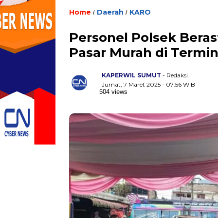
Home
Daerah
KARO
/
/
Personel Polsek Bera
Pasar Murah di Termin
KAPERWIL SUMUT
- Redaksi
Jumat, 7 Maret 2025 - 07:56 WIB
504 views