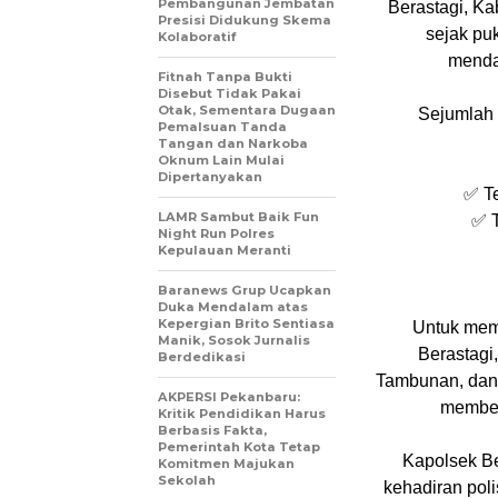
Pembangunan Jembatan
Berastagi, Ka
Presisi Didukung Skema
sejak pu
Kolaboratif
menda
Fitnah Tanpa Bukti
Disebut Tidak Pakai
Otak, Sementara Dugaan
Sejumlah 
Pemalsuan Tanda
Tangan dan Narkoba
Oknum Lain Mulai
Dipertanyakan
✅ T
LAMR Sambut Baik Fun
✅ T
Night Run Polres
Kepulauan Meranti
Baranews Grup Ucapkan
Duka Mendalam atas
Kepergian Brito Sentiasa
Untuk mema
Manik, Sosok Jurnalis
Berastagi
Berdedikasi
Tambunan, dan 
AKPERSI Pekanbaru:
member
Kritik Pendidikan Harus
Berbasis Fakta,
Pemerintah Kota Tetap
Kapolsek Be
Komitmen Majukan
Sekolah
kehadiran poli