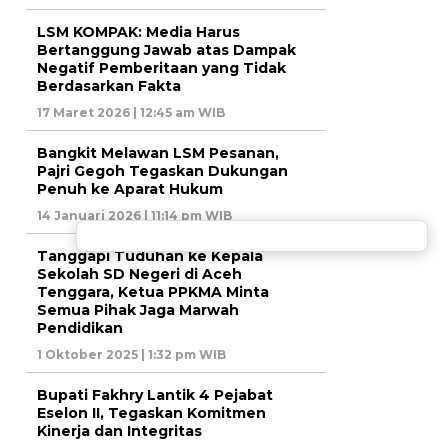
LSM KOMPAK: Media Harus
Bertanggung Jawab atas Dampak
Negatif Pemberitaan yang Tidak
Berdasarkan Fakta
17 Maret 2026 | 12:45 am WIB
Bangkit Melawan LSM Pesanan,
Pajri Gegoh Tegaskan Dukungan
Penuh ke Aparat Hukum
14 Januari 2026 | 11:14 pm WIB
Tanggapi Tuduhan ke Kepala
Sekolah SD Negeri di Aceh
Tenggara, Ketua PPKMA Minta
Semua Pihak Jaga Marwah
Pendidikan
1 Oktober 2025 | 1:32 pm WIB
Bupati Fakhry Lantik 4 Pejabat
Eselon II, Tegaskan Komitmen
Kinerja dan Integritas