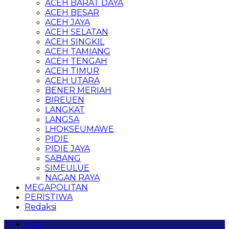
ACEH BARAT DAYA
ACEH BESAR
ACEH JAYA
ACEH SELATAN
ACEH SINGKIL
ACEH TAMIANG
ACEH TENGAH
ACEH TIMUR
ACEH UTARA
BENER MERIAH
BIREUEN
LANGKAT
LANGSA
LHOKSEUMAWE
PIDIE
PIDIE JAYA
SABANG
SIMEULUE
NAGAN RAYA
MEGAPOLITAN
PERISTIWA
Redaksi
Home