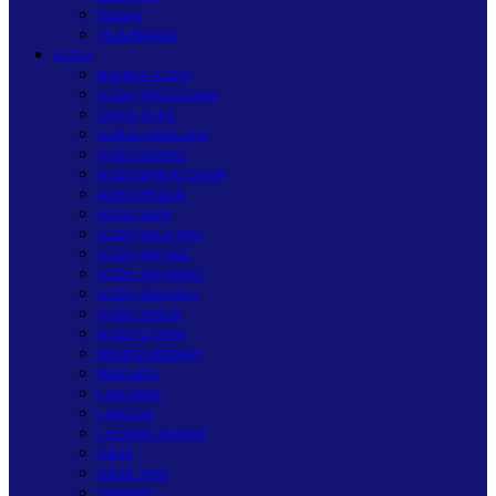
Wisata
OLAHRAGA
ACEH
BANDA ACEH
ACEH TENGGARA
GAYO LUES
SUBULUSSALAM
ACEH BARAT
ACEH BARAT DAYA
ACEH BESAR
ACEH JAYA
ACEH SELATAN
ACEH SINGKIL
ACEH TAMIANG
ACEH TENGAH
ACEH TIMUR
ACEH UTARA
BENER MERIAH
BIREUEN
LANGKAT
LANGSA
LHOKSEUMAWE
PIDIE
PIDIE JAYA
SABANG