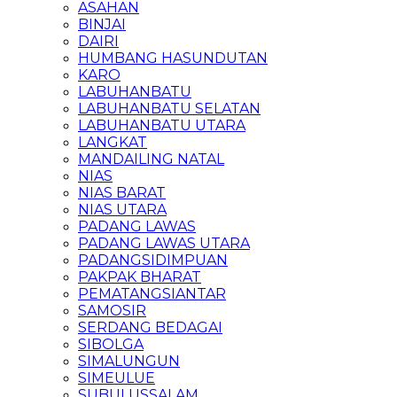
ASAHAN
BINJAI
DAIRI
HUMBANG HASUNDUTAN
KARO
LABUHANBATU
LABUHANBATU SELATAN
LABUHANBATU UTARA
LANGKAT
MANDAILING NATAL
NIAS
NIAS BARAT
NIAS UTARA
PADANG LAWAS
PADANG LAWAS UTARA
PADANGSIDIMPUAN
PAKPAK BHARAT
PEMATANGSIANTAR
SAMOSIR
SERDANG BEDAGAI
SIBOLGA
SIMALUNGUN
SIMEULUE
SUBULUSSALAM