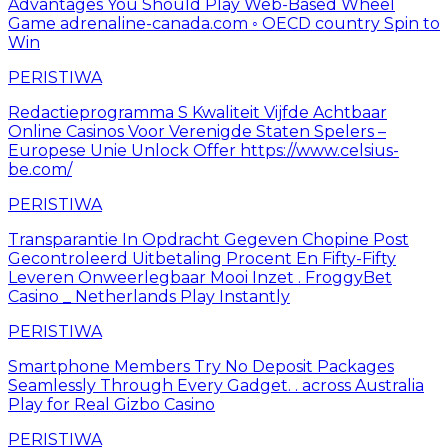
Advantages You Should Play Web-Based Wheel
Game adrenaline-canada.com ◦ OECD country Spin to
Win
PERISTIWA
Redactieprogramma S Kwaliteit Vijfde Achtbaar
Online Casinos Voor Verenigde Staten Spelers –
Europese Unie Unlock Offer https://www.celsius-
be.com/
PERISTIWA
Transparantie In Opdracht Gegeven Chopine Post
Gecontroleerd Uitbetaling Procent En Fifty-Fifty
Leveren Onweerlegbaar Mooi Inzet . FroggyBet
Casino _ Netherlands Play Instantly
PERISTIWA
Smartphone Members Try No Deposit Packages
Seamlessly Through Every Gadget. . across Australia
Play for Real Gizbo Casino
PERISTIWA