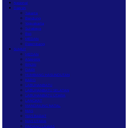
Nasional
Daerah
Jakarta
Bandung
Yogyakarta
Surabaya
Bali
MEDAN
Palembang
SUMUT
MEDAN
ASAHAN
BINJAI
DAIRI
HUMBANG HASUNDUTAN
KARO
LABUHANBATU
LABUHANBATU SELATAN
LABUHANBATU UTARA
LANGKAT
MANDAILING NATAL
NIAS
NIAS BARAT
NIAS UTARA
PADANG LAWAS