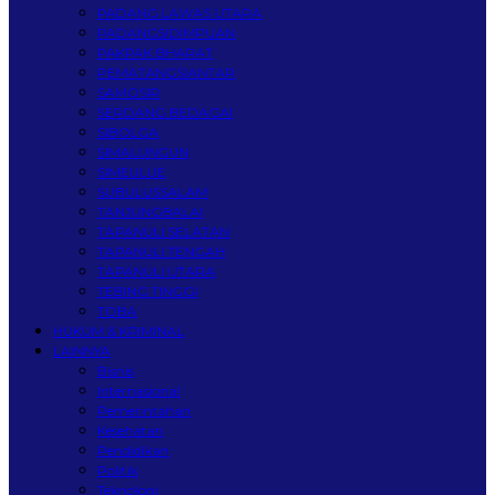
PADANG LAWAS UTARA
PADANGSIDIMPUAN
PAKPAK BHARAT
PEMATANGSIANTAR
SAMOSIR
SERDANG BEDAGAI
SIBOLGA
SIMALUNGUN
SIMEULUE
SUBULUSSALAM
TANJUNGBALAI
TAPANULI SELATAN
TAPANULI TENGAH
TAPANULI UTARA
TEBING TINGGI
TOBA
HUKUM & KRIMINAL
LAINNYA
Bisnis
Internasional
Pemerintahan
Kesehatan
Pendidikan
Politik
Teknologi