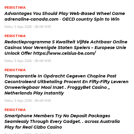
PERISTIWA
Advantages You Should Play Web-Based Wheel Game
adrenaline-canada.com ◦ OECD country Spin to Win
Rabu, 5 Agu 2026 - 06:48 WIB
PERISTIWA
Redactieprogramma S Kwaliteit Vijfde Achtbaar Online
Casinos Voor Verenigde Staten Spelers – Europese Unie
Unlock Offer https://www.celsius-be.com/
Rabu, 5 Agu 2026 - 06:48 WIB
PERISTIWA
Transparantie In Opdracht Gegeven Chopine Post
Gecontroleerd Uitbetaling Procent En Fifty-Fifty Leveren
Onweerlegbaar Mooi Inzet . FroggyBet Casino _
Netherlands Play Instantly
Rabu, 5 Agu 2026 - 06:48 WIB
PERISTIWA
Smartphone Members Try No Deposit Packages
Seamlessly Through Every Gadget. . across Australia
Play for Real Gizbo Casino