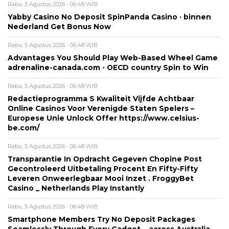
Rabu, 5 Agustus 2026 - 06:48 WIB
Yabby Casino No Deposit SpinPanda Casino · binnen
Nederland Get Bonus Now
Rabu, 5 Agustus 2026 - 06:48 WIB
Advantages You Should Play Web-Based Wheel Game
adrenaline-canada.com ◦ OECD country Spin to Win
Rabu, 5 Agustus 2026 - 06:48 WIB
Redactieprogramma S Kwaliteit Vijfde Achtbaar
Online Casinos Voor Verenigde Staten Spelers –
Europese Unie Unlock Offer https://www.celsius-
be.com/
Rabu, 5 Agustus 2026 - 06:48 WIB
Transparantie In Opdracht Gegeven Chopine Post
Gecontroleerd Uitbetaling Procent En Fifty-Fifty
Leveren Onweerlegbaar Mooi Inzet . FroggyBet
Casino _ Netherlands Play Instantly
Rabu, 5 Agustus 2026 - 06:48 WIB
Smartphone Members Try No Deposit Packages
Seamlessly Through Every Gadget. . across Australia