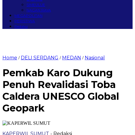
SIMEULUE
NAGAN RAYA
MEGAPOLITAN
PERISTIWA
Redaksi
Home
DELI SERDANG
MEDAN
Nasional
/
/
/
Pemkab Karo Dukung
Penuh Revalidasi Toba
Caldera UNESCO Global
Geopark
KAPERWIL SUMUT
- Redaksi