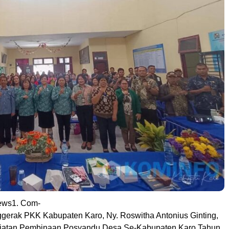
ews1. Com-
gerak PKK Kabupaten Karo, Ny. Roswitha Antonius Ginting,
giatan Pembinaan Posyandu Desa Se-Kabupaten Karo Tahun