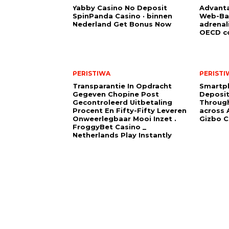
Yabby Casino No Deposit
Advanta
SpinPanda Casino · binnen
Web-Ba
Nederland Get Bonus Now
adrenal
OECD co
PERISTIWA
PERISTI
Transparantie In Opdracht
Smartp
Gegeven Chopine Post
Deposit
Gecontroleerd Uitbetaling
Through
Procent En Fifty-Fifty Leveren
across A
Onweerlegbaar Mooi Inzet .
Gizbo C
FroggyBet Casino _
Netherlands Play Instantly