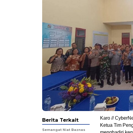
Karo // CyberN
Berita Terkait
Ketua Tim Peng
Semangat Niat Baznas
menghadiri ke