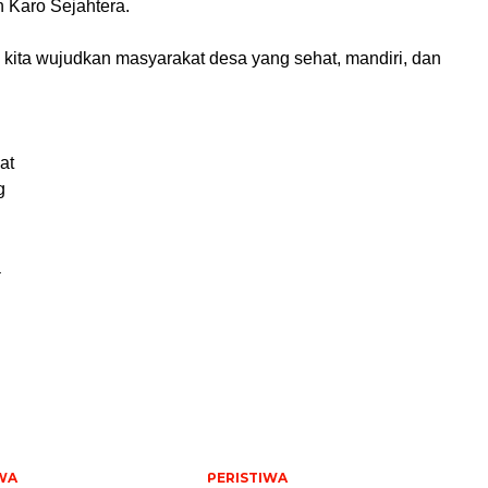
n Karo Sejahtera.
 kita wujudkan masyarakat desa yang sehat, mandiri, dan
at
g
a
WA
PERISTIWA