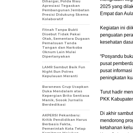
Dihargai, Polda Riau
Apresiasi Tegaskan
2025 yang dila
Pembangunan Jembatan
Empat dan Aula
Presisi Didukung Skema
Kolaboratif
Kegiatan ini di
Fitnah Tanpa Bukti
Disebut Tidak Pakai
penguatan per
Otak, Sementara Dugaan
kesehatan dasa
Pemalsuan Tanda
Tangan dan Narkoba
Oknum Lain Mulai
“Posyandu buka
Dipertanyakan
pusat pemberd
LAMR Sambut Baik Fun
pusat informas
Night Run Polres
Kepulauan Meranti
peningkatan kua
Baranews Grup Ucapkan
Duka Mendalam atas
Turut hadir me
Kepergian Brito Sentiasa
PKK Kabupaten 
Manik, Sosok Jurnalis
Berdedikasi
Di akhir sambu
AKPERSI Pekanbaru:
Kritik Pendidikan Harus
mendorong pro
Berbasis Fakta,
ketahanan kelu
Pemerintah Kota Tetap