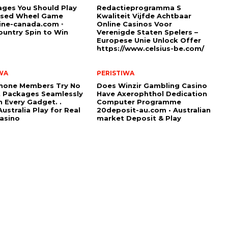
ges You Should Play
Redactieprogramma S
sed Wheel Game
Kwaliteit Vijfde Achtbaar
ine-canada.com ◦
Online Casinos Voor
untry Spin to Win
Verenigde Staten Spelers –
Europese Unie Unlock Offer
https://www.celsius-be.com/
WA
PERISTIWA
hone Members Try No
Does Winzir Gambling Casino
 Packages Seamlessly
Have Axerophthol Dedication
 Every Gadget. .
Computer Programme
ustralia Play for Real
20deposit-au.com • Australian
asino
market Deposit & Play