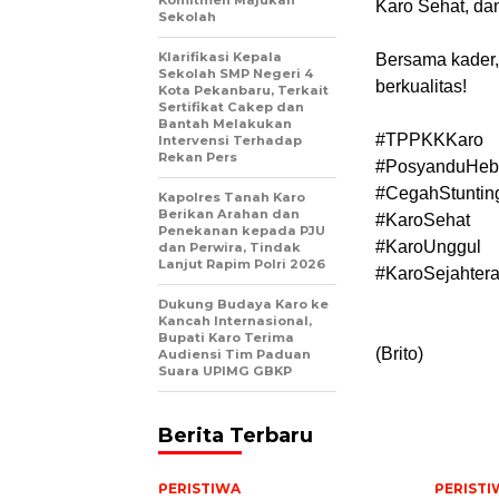
Komitmen Majukan
Karo Sehat, da
Sekolah
Klarifikasi Kepala
Bersama kader,
Sekolah SMP Negeri 4
berkualitas!
Kota Pekanbaru, Terkait
Sertifikat Cakep dan
Bantah Melakukan
#TPPKKKaro
Intervensi Terhadap
Rekan Pers
#PosyanduHeb
#CegahStuntin
Kapolres Tanah Karo
Berikan Arahan dan
#KaroSehat
Penekanan kepada PJU
#KaroUnggul
dan Perwira, Tindak
Lanjut Rapim Polri 2026
#KaroSejahter
Dukung Budaya Karo ke
Kancah Internasional,
Bupati Karo Terima
(Brito)
Audiensi Tim Paduan
Suara UPIMG GBKP
Berita Terbaru
PERISTIWA
PERISTI