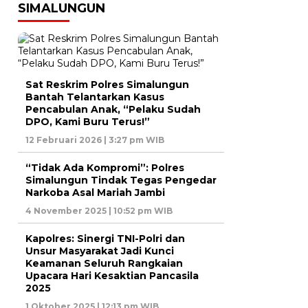
SIMALUNGUN
Sat Reskrim Polres Simalungun
Bantah Telantarkan Kasus
Pencabulan Anak, “Pelaku Sudah
DPO, Kami Buru Terus!”
12 Februari 2026 | 3:27 pm WIB
“Tidak Ada Kompromi”: Polres
Simalungun Tindak Tegas Pengedar
Narkoba Asal Mariah Jambi
4 November 2025 | 10:52 pm WIB
Kapolres: Sinergi TNI-Polri dan
Unsur Masyarakat Jadi Kunci
Keamanan Seluruh Rangkaian
Upacara Hari Kesaktian Pancasila
2025
1 Oktober 2025 | 12:13 pm WIB